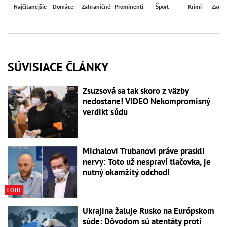
Najčítanejšie
Domáce
Zahraničné
Prominenti
Šport
Krimi
Zaují
SÚVISIACE ČLÁNKY
Zsuzsová sa tak skoro z väzby
nedostane! VIDEO Nekompromisný
verdikt súdu
Michalovi Trubanovi práve praskli
nervy: Toto už nespraví tlačovka, je
nutný okamžitý odchod!
FOTO
Ukrajina žaluje Rusko na Európskom
súde: Dôvodom sú atentáty proti