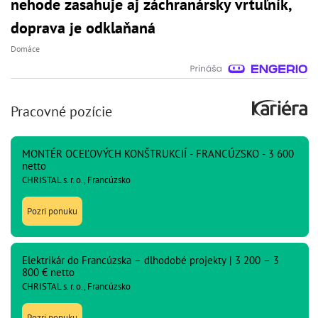
nehode zasahuje aj záchranársky vrtuľník,
doprava je odklaňaná
Domáce
Pracovné pozície
MONTÉR OCEĽOVÝCH KONŠTRUKCIÍ - FRANCÚZSKO - 3 600
netto
CHRISTAL s. r. o., Francúzsko
Pozri ponuku
Elektrikár do Francúzska – dlhodobé projekty | 3 200 – 3
800 € netto
CHRISTAL s. r. o., Francúzsko
Pozri ponuku