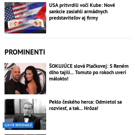
USA pritvrdili voči Kube: Nové
sankcie zasiahli armádnych
predstaviteľov aj firmy
PROMINENTI
ŠOKUJÚCE slová Plačkovej: S Reném
dlho tajili... Tomuto po rokoch uverí
málokto!
Peklo českého herca: Odmietol sa
rozviesť, a tak... Hrôza!
128 FB INTERAKCIÍ