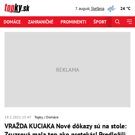
24 °C
7. august
,
Štefánia
DOMÁCE
ZAHRANIČNÉ
PROMINENTI
ŠPORT
ZAUJÍMAV
19.2.2021 15:47
Topky
Domáce
VRAŽDA KUCIAKA Nové dôkazy sú na stole:
Zsuzsová mala tep ako pretekár! Predložili