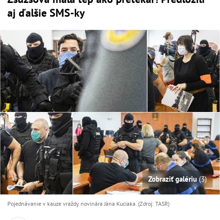
aj ďalšie SMS-ky
Zobraziť galériu
(3)
Pojednávanie v kauze vraždy novinára Jána Kuciaka. (Zdroj: TASR)