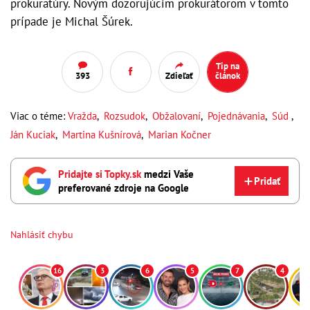
prokuratúry. Novým dozorujúcim prokurátorom v tomto
prípade je Michal Šúrek.
Tip na
393
Zdieľať
článok
Viac o téme:
Vražda
,
Rozsudok
,
Obžalovaní
,
Pojednávania
,
Súd
,
Ján Kuciak
,
Martina Kušnírová
,
Marian Kočner
Pridajte si Topky.sk
medzi Vaše
Pridať
preferované zdroje na Google
Nahlásiť chybu
16
3
6
5
7
4