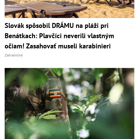
Slovák spôsobil DRÁMU na pláži pri
Benátkach: Plavčíci neverili vlastným
očiam! Zasahovať museli karabinieri
Zahraničné