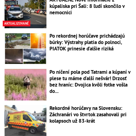
kúpaliska pri Šali: 8 ľudí skončilo v
nemocnici
AKTUALIZOVANÉ
Po rekordnej horúčave prichádzajú
búrky: Výstrahy platia do polnoci,
PIATOK prinesie ďalšie riziká
Po ničení pola pod Tatrami a kúpaní v
plese tu máme ďalší nešvár! Drzosť
bez hraníc: Dvojica kvôli fotke vošla
do...
Rekordné horúčavy na Slovensku:
Záchranári vo štvrtok zasahovali pri
kolapsoch už 83-krát