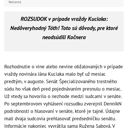
Reklama
ROZSUDOK v prípade vraždy Kuciaka:
Nedôveryhodný Tóth! Toto sú dôvody, pre ktoré
neodsúdili Kočnera
Rozhodnutie o vine alebo nevine obžalovaných v prípade
vraždy novinára Jána Kuciaka malo byť už mesiac
predtým, v auguste. Senát Špecializovaného trestného
súdu ho však deň pred pojednávaním presnulu o mesiac.
Už vtedy sa hovorilo o nezhode medzi sudcami v senáte.
Po septembrovom vyhlásení rozsudku zverejnil DenníkN
podrobnosti o hlasovaní v senáte, ktoré je tajné. Údajne
mali dvaja sudcovia prehlasovať predsedníčku senátu.
Informácie nakoniec vyvrátila sama Ružena Sabová. V