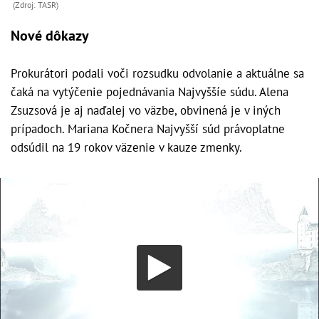
(Zdroj: TASR)
Nové dôkazy
Prokurátori podali voči rozsudku odvolanie a aktuálne sa
čaká na vytýčenie pojednávania Najvyššíe súdu. Alena
Zsuzsová je aj naďalej vo väzbe, obvinená je v iných
prípadoch. Mariana Kočnera Najvyšší súd právoplatne
odsúdil na 19 rokov väzenie v kauze zmenky.