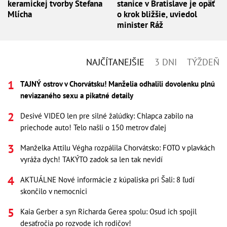
keramickej tvorby Štefana
stanice v Bratislave je opäť
Mlícha
o krok bližšie, uviedol
minister Ráž
NAJČÍTANEJŠIE
3 DNI
TÝŽDEŇ
TAJNÝ ostrov v Chorvátsku! Manželia odhalili dovolenku plnú
neviazaného sexu a pikatné detaily
Desivé VIDEO len pre silné žalúdky: Chlapca zabilo na
priechode auto! Telo našli o 150 metrov ďalej
Manželka Attilu Végha rozpálila Chorvátsko: FOTO v plavkách
vyráža dych! TAKÝTO zadok sa len tak nevidí
AKTUÁLNE Nové informácie z kúpaliska pri Šali: 8 ľudí
skončilo v nemocnici
Kaia Gerber a syn Richarda Gerea spolu: Osud ich spojil
desaťročia po rozvode ich rodičov!