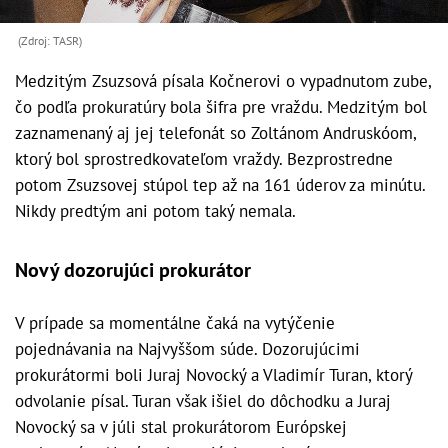
(Zdroj: TASR)
Medzitým Zsuzsová písala Kočnerovi o vypadnutom zube,
čo podľa prokuratúry bola šifra pre vraždu. Medzitým bol
zaznamenaný aj jej telefonát so Zoltánom Andruskóom,
ktorý bol sprostredkovateľom vraždy. Bezprostredne
potom Zsuzsovej stúpol tep až na 161 úderov za minútu.
Nikdy predtým ani potom taký nemala.
Nový dozorujúci prokurátor
V prípade sa momentálne čaká na vytýčenie
pojednávania na Najvyššom súde. Dozorujúcimi
prokurátormi boli Juraj Novocký a Vladimír Turan, ktorý
odvolanie písal. Turan však išiel do dôchodku a Juraj
Novocký sa v júli stal prokurátorom Európskej