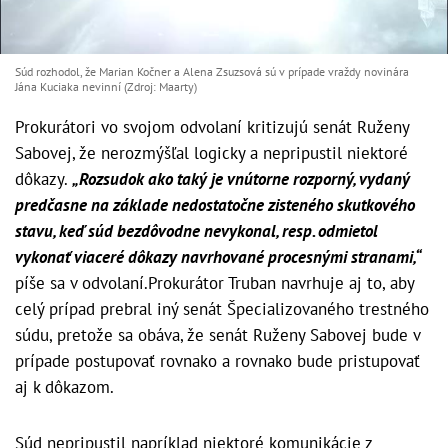
Súd rozhodol, že Marian Kočner a Alena Zsuzsová sú v prípade vraždy novinára
Jána Kuciaka nevinní (Zdroj: Maarty)
Prokurátori vo svojom odvolaní kritizujú senát Ruženy
Sabovej, že nerozmýšľal logicky a nepripustil niektoré
dôkazy.
„Rozsudok ako taký je vnútorne rozporný, vydaný
predčasne na základe nedostatočne zisteného skutkového
stavu, keď súd bezdôvodne nevykonal, resp. odmietol
vykonať viaceré dôkazy navrhované procesnými stranami,“
píše sa v odvolaní.Prokurátor Truban navrhuje aj to, aby
celý prípad prebral iný senát Špecializovaného trestného
súdu, pretože sa obáva, že senát Ruženy Sabovej bude v
prípade postupovať rovnako a rovnako bude pristupovať
aj k dôkazom.
Súd nepripustil napríklad niektoré komunikácie z