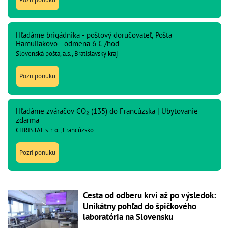
Hľadáme brigádnika - poštový doručovateľ, Pošta
Hamuliakovo - odmena 6 € /hod
Slovenská pošta, a.s., Bratislavský kraj
Pozri ponuku
Hľadáme zváračov CO₂ (135) do Francúzska | Ubytovanie
zdarma
CHRISTAL s. r. o., Francúzsko
Pozri ponuku
Cesta od odberu krvi až po výsledok:
Unikátny pohľad do špičkového
laboratória na Slovensku