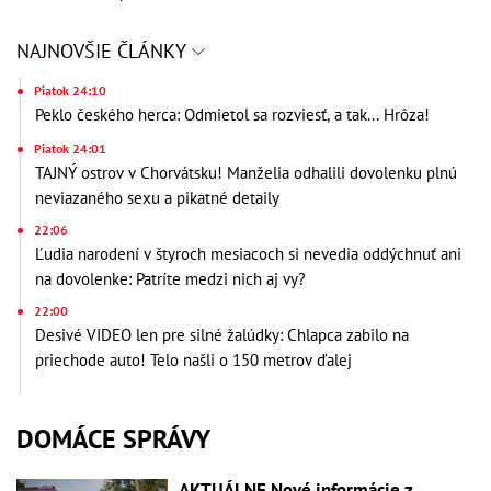
NAJNOVŠIE ČLÁNKY
Piatok 24:10
Peklo českého herca: Odmietol sa rozviesť, a tak... Hrôza!
Piatok 24:01
TAJNÝ ostrov v Chorvátsku! Manželia odhalili dovolenku plnú
neviazaného sexu a pikatné detaily
22:06
Ľudia narodení v štyroch mesiacoch si nevedia oddýchnuť ani
na dovolenke: Patríte medzi nich aj vy?
22:00
Desivé VIDEO len pre silné žalúdky: Chlapca zabilo na
priechode auto! Telo našli o 150 metrov ďalej
DOMÁCE SPRÁVY
AKTUÁLNE Nové informácie z