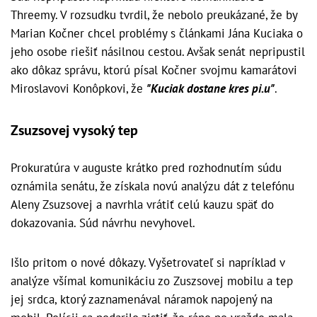
Threemy. V rozsudku tvrdil, že nebolo preukázané, že by
Marian Kočner chcel problémy s článkami Jána Kuciaka o
jeho osobe riešiť násilnou cestou. Avšak senát nepripustil
ako dôkaz správu, ktorú písal Kočner svojmu kamarátovi
Miroslavovi Konôpkovi, že
"Kuciak dostane kres pi.u"
.
Zsuzsovej vysoký tep
Prokuratúra v auguste krátko pred rozhodnutím súdu
oznámila senátu, že získala novú analýzu dát z telefónu
Aleny Zsuzsovej a navrhla vrátiť celú kauzu späť do
dokazovania. Súd návrhu nevyhovel.
Išlo pritom o nové dôkazy. Vyšetrovateľ si napríklad v
analýze všímal komunikáciu zo Zuszsovej mobilu a tep
jej srdca, ktorý zaznamenával náramok napojený na