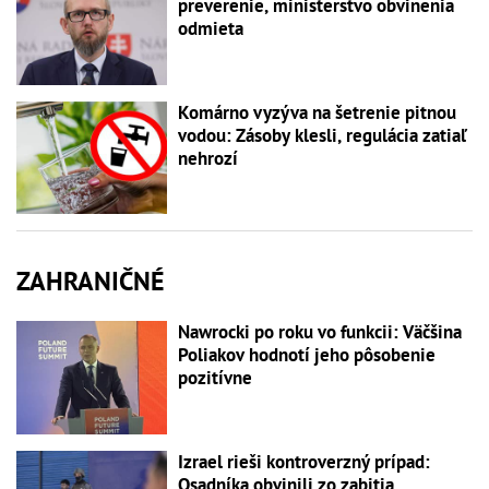
preverenie, ministerstvo obvinenia
odmieta
Komárno vyzýva na šetrenie pitnou
vodou: Zásoby klesli, regulácia zatiaľ
nehrozí
ZAHRANIČNÉ
Nawrocki po roku vo funkcii: Väčšina
Poliakov hodnotí jeho pôsobenie
pozitívne
Izrael rieši kontroverzný prípad:
Osadníka obvinili zo zabitia