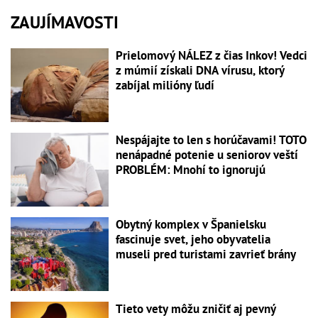
ZAUJÍMAVOSTI
Prielomový NÁLEZ z čias Inkov! Vedci
z múmií získali DNA vírusu, ktorý
zabíjal milióny ľudí
Nespájajte to len s horúčavami! TOTO
nenápadné potenie u seniorov veští
PROBLÉM: Mnohí to ignorujú
Obytný komplex v Španielsku
fascinuje svet, jeho obyvatelia
museli pred turistami zavrieť brány
Tieto vety môžu zničiť aj pevný