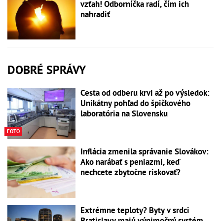
vzťah! Odborníčka radí, čím ich
nahradiť
DOBRÉ SPRÁVY
Cesta od odberu krvi až po výsledok:
Unikátny pohľad do špičkového
laboratória na Slovensku
FOTO
Inflácia zmenila správanie Slovákov:
Ako narábať s peniazmi, keď
nechcete zbytočne riskovať?
Extrémne teploty? Byty v srdci
Bratislavy majú výnimočný systém,