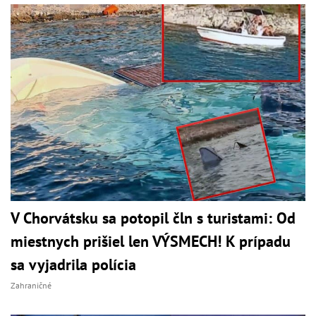
V Chorvátsku sa potopil čln s turistami: Od
miestnych prišiel len VÝSMECH! K prípadu
sa vyjadrila polícia
Zahraničné