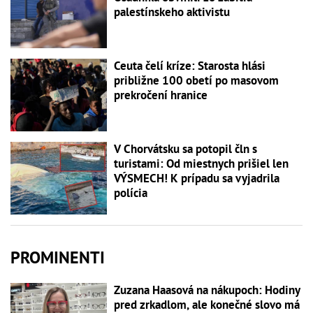
palestínskeho aktivistu
Ceuta čelí kríze: Starosta hlási
približne 100 obetí po masovom
prekročení hranice
V Chorvátsku sa potopil čln s
turistami: Od miestnych prišiel len
VÝSMECH! K prípadu sa vyjadrila
polícia
PROMINENTI
Zuzana Haasová na nákupoch: Hodiny
pred zrkadlom, ale konečné slovo má