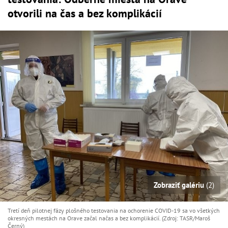
otvorili na čas a bez komplikácií
Zobraziť galériu
(2)
Tretí deň pilotnej fázy plošného testovania na ochorenie COVID-19 sa vo všetkých
okresných mestách na Orave začal načas a bez komplikácií. (Zdroj: TASR/Maroš
Černý)