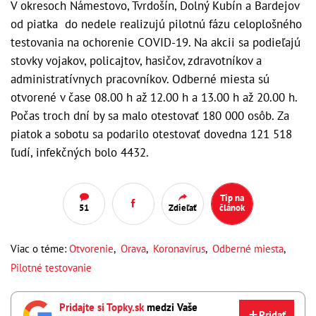
V okresoch Námestovo, Tvrdošín, Dolný Kubín a Bardejov
od piatka do nedele realizujú pilotnú fázu celoplošného
testovania na ochorenie COVID-19. Na akcii sa podieľajú
stovky vojakov, policajtov, hasičov, zdravotníkov a
administratívnych pracovníkov. Odberné miesta sú
otvorené v čase 08.00 h až 12.00 h a 13.00 h až 20.00 h.
Počas troch dní by sa malo otestovať 180 000 osôb. Za
piatok a sobotu sa podarilo otestovať dovedna 121 518
ľudí, infekčných bolo 4432.
Tip na
51
Zdieľať
článok
Viac o téme:
Otvorenie
,
Orava
,
Koronavírus
,
Odberné miesta
,
Pilotné testovanie
Pridajte si Topky.sk
medzi Vaše
Pridať