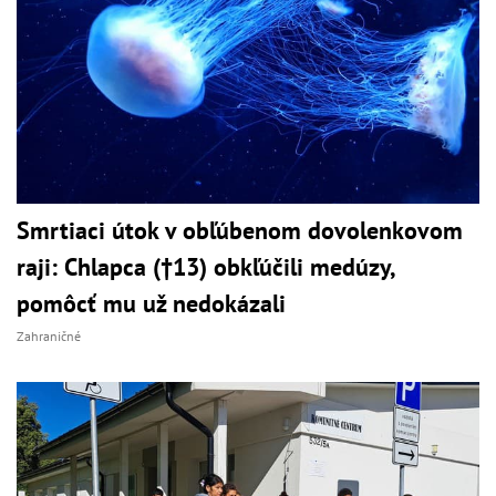
Smrtiaci útok v obľúbenom dovolenkovom
raji: Chlapca (†13) obkľúčili medúzy,
pomôcť mu už nedokázali
Zahraničné