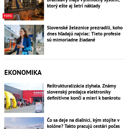
ktorý ešte aj šetrí náklady
FOTO
Slovenské železnice prezradili, koho
dnes hľadajú najviac: Tieto profesie
sú mimoriadne žiadané
EKONOMIKA
Reštrukturalizácia zlyhala. Známy
slovenský predajca elektroniky
definitívne končí a mieri k bankrotu
Čo sa deje na diaľnici, kým stojíte v
kolóne? Takto pracujú cestári počas