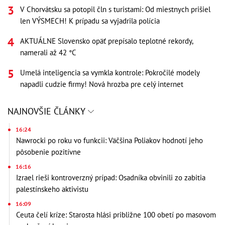
V Chorvátsku sa potopil čln s turistami: Od miestnych prišiel
len VÝSMECH! K prípadu sa vyjadrila polícia
AKTUÁLNE Slovensko opäť prepísalo teplotné rekordy,
namerali až 42 °C
Umelá inteligencia sa vymkla kontrole: Pokročilé modely
napadli cudzie firmy! Nová hrozba pre celý internet
NAJNOVŠIE ČLÁNKY
16:24
Nawrocki po roku vo funkcii: Väčšina Poliakov hodnotí jeho
pôsobenie pozitívne
16:16
Izrael rieši kontroverzný prípad: Osadníka obvinili zo zabitia
palestínskeho aktivistu
16:09
Ceuta čelí kríze: Starosta hlási približne 100 obetí po masovom