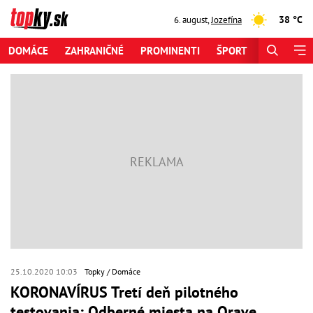
38 °C
6. august
,
Jozefína
DOMÁCE
ZAHRANIČNÉ
PROMINENTI
ŠPORT
ZAUJÍMAV
25.10.2020 10:03
Topky
Domáce
KORONAVÍRUS Tretí deň pilotného
testovania: Odberné miesta na Orave