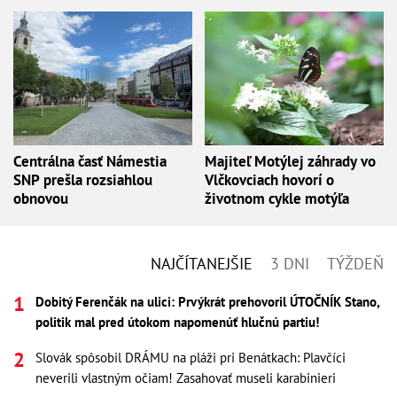
Centrálna časť Námestia
Majiteľ Motýlej záhrady vo
SNP prešla rozsiahlou
Vlčkovciach hovorí o
obnovou
životnom cykle motýľa
NAJČÍTANEJŠIE
3 DNI
TÝŽDEŇ
Dobitý Ferenčák na ulici: Prvýkrát prehovoril ÚTOČNÍK Stano,
politik mal pred útokom napomenúť hlučnú partiu!
Slovák spôsobil DRÁMU na pláži pri Benátkach: Plavčíci
neverili vlastným očiam! Zasahovať museli karabinieri