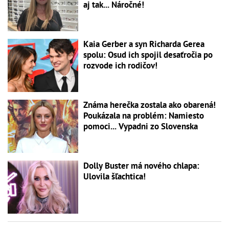
aj tak... Náročné!
Kaia Gerber a syn Richarda Gerea
spolu: Osud ich spojil desaťročia po
rozvode ich rodičov!
Známa herečka zostala ako obarená!
Poukázala na problém: Namiesto
pomoci... Vypadni zo Slovenska
Dolly Buster má nového chlapa:
Ulovila šľachtica!