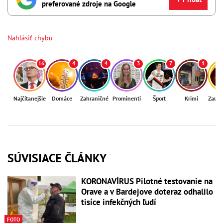
preferované zdroje na Google
Nahlásiť chybu
16
4
4
3
7
1
Najčítanejšie
Domáce
Zahraničné
Prominenti
Šport
Krimi
Zaují
SÚVISIACE ČLÁNKY
KORONAVÍRUS Pilotné testovanie na
Orave a v Bardejove doteraz odhalilo
tisíce infekčných ľudí
FOTO