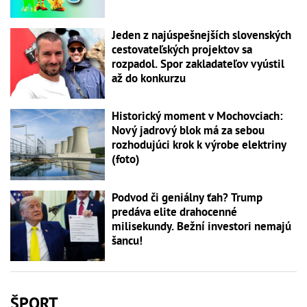
Jeden z najúspešnejších slovenských
cestovateľských projektov sa
rozpadol. Spor zakladateľov vyústil
až do konkurzu
Historický moment v Mochovciach:
Nový jadrový blok má za sebou
rozhodujúci krok k výrobe elektriny
(foto)
Podvod či geniálny ťah? Trump
predáva elite drahocenné
milisekundy. Bežní investori nemajú
šancu!
ŠPORT