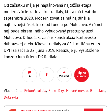
Od začiatku mája je naplánovaná najťažšia etapa
modernizácie karloveskej radiály, ktorá má trvať do
septembra 2020. Modernizovať sa má najdlhší a
najhlavnejší úsek trate od tunela po Molecovu. V rámci
nej bude okrem iného vybudovaný prestupný uzol
Molecova. Dlhoočakávaná rekonštrukcia Karlovesko-
dúbravskej električkovej radiály za 65,1 milióna eur s
DPH sa začala 22. júna 2019. Realizuje ju vysúťažené
konzorcium firiem DK Radiála.
Tip na
4
Zdieľať
článok
Viac o téme:
Rekonštrukcia
,
Električky
,
Hlavné mesto
,
Bratislava
,
Dúbravka