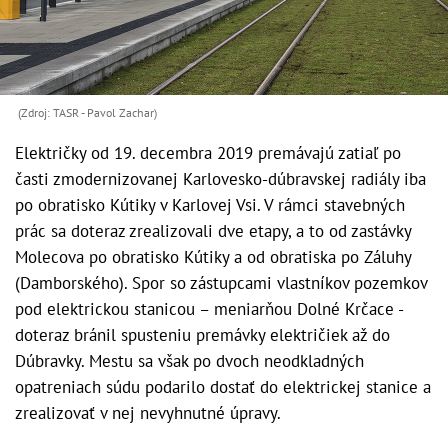
(Zdroj: TASR - Pavol Zachar)
Električky od 19. decembra 2019 premávajú zatiaľ po
časti zmodernizovanej Karlovesko-dúbravskej radiály iba
po obratisko Kútiky v Karlovej Vsi. V rámci stavebných
prác sa doteraz zrealizovali dve etapy, a to od zastávky
Molecova po obratisko Kútiky a od obratiska po Záluhy
(Damborského). Spor so zástupcami vlastníkov pozemkov
pod elektrickou stanicou – meniarňou Dolné Krčace -
doteraz bránil spusteniu premávky električiek až do
Dúbravky. Mestu sa však po dvoch neodkladných
opatreniach súdu podarilo dostať do elektrickej stanice a
zrealizovať v nej nevyhnutné úpravy.