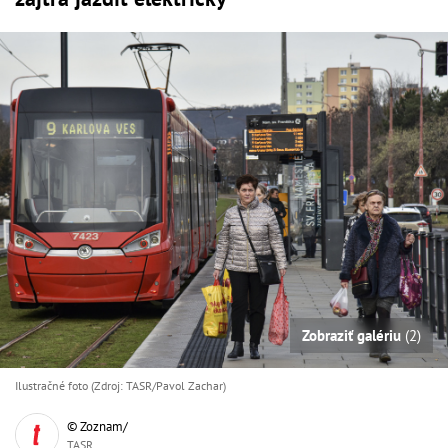
Zobraziť galériu
(2)
Ilustračné foto (Zdroj: TASR/Pavol Zachar)
© Zoznam/
TASR