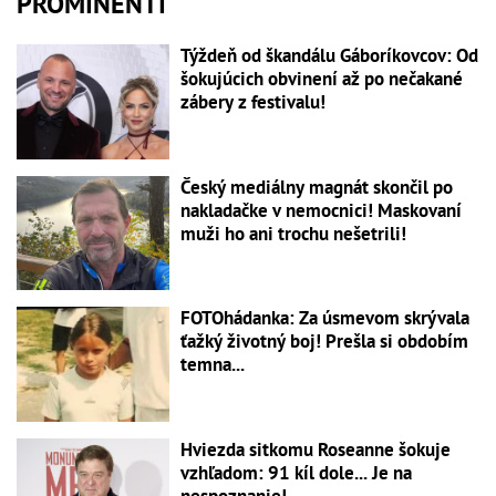
PROMINENTI
Týždeň od škandálu Gáboríkovcov: Od
šokujúcich obvinení až po nečakané
zábery z festivalu!
Český mediálny magnát skončil po
nakladačke v nemocnici! Maskovaní
muži ho ani trochu nešetrili!
FOTOhádanka: Za úsmevom skrývala
ťažký životný boj! Prešla si obdobím
temna...
Hviezda sitkomu Roseanne šokuje
vzhľadom: 91 kíl dole... Je na