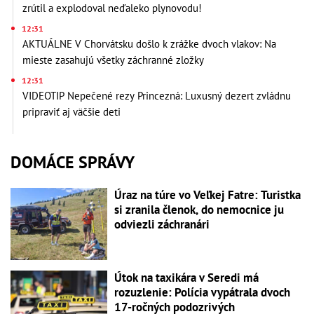
zrútil a explodoval neďaleko plynovodu!
12:31
AKTUÁLNE V Chorvátsku došlo k zrážke dvoch vlakov: Na
mieste zasahujú všetky záchranné zložky
12:31
VIDEOTIP Nepečené rezy Princezná: Luxusný dezert zvládnu
pripraviť aj väčšie deti
DOMÁCE SPRÁVY
Úraz na túre vo Veľkej Fatre: Turistka
si zranila členok, do nemocnice ju
odviezli záchranári
Útok na taxikára v Seredi má
rozuzlenie: Polícia vypátrala dvoch
17-ročných podozrivých