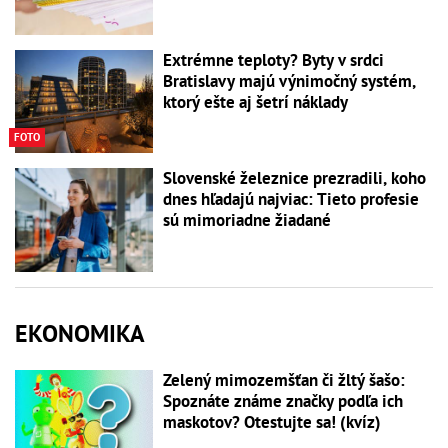
Extrémne teploty? Byty v srdci
Bratislavy majú výnimočný systém,
ktorý ešte aj šetrí náklady
FOTO
Slovenské železnice prezradili, koho
dnes hľadajú najviac: Tieto profesie
sú mimoriadne žiadané
EKONOMIKA
Zelený mimozemšťan či žltý šašo:
Spoznáte známe značky podľa ich
maskotov? Otestujte sa! (kvíz)