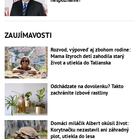
nespoznanie!
ZAUJÍMAVOSTI
Rozvod, výpoveď aj zbohom rodine:
Mama štyroch detí zahodila starý
život a utiekla do Talianska
Odchádzate na dovolenku? Takto
zachránite izbové rastliny
Domáci miláčik Albert okúsil život:
Korytnačku nezastavil ani záhradný
plot, utiekla do lesa