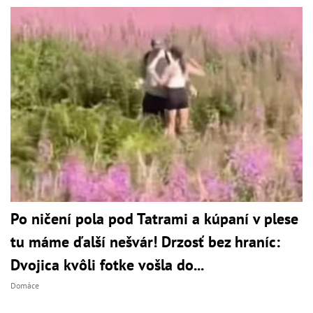
Po ničení pola pod Tatrami a kúpaní v plese
tu máme ďalší nešvár! Drzosť bez hraníc:
Dvojica kvôli fotke vošla do...
Domáce