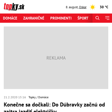
30 °C
8. august
,
Oskar
DOMÁCE
ZAHRANIČNÉ
PROMINENTI
ŠPORT
ZAUJÍMAV
21.2.2020 15:16
Topky
Domáce
Konečne sa dočkali: Do Dúbravky začnú od
zajtra jazdiť električky