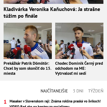
Kladivárka Veronika Kaňuchová: Ja strašne
túžim po finále
Prekážkár Patrik Dömötör:
Chodec Dominik Černý pred
Chcel by som skončiť do 15.
odchodom na ME:
miesta
Vytrvalosť mi sedí
NAJČÍTANEJŠIE
3 DNI
TÝŽDEŇ
Masaker v Slovenskom raji: Známa roklina praská vo švíkoch!
VIDEO Rad ako na banány za socializmu