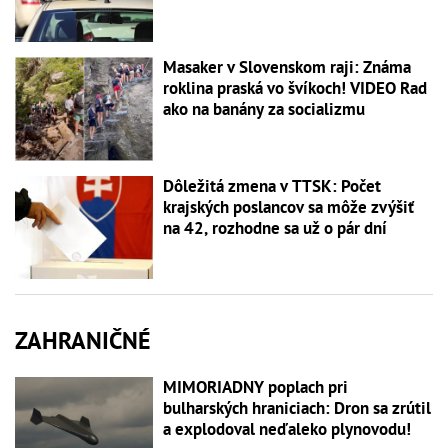
Masaker v Slovenskom raji: Známa
roklina praská vo švíkoch! VIDEO Rad
ako na banány za socializmu
Dôležitá zmena v TTSK: Počet
krajských poslancov sa môže zvýšiť
na 42, rozhodne sa už o pár dní
ZAHRANIČNÉ
MIMORIADNY poplach pri
bulharských hraniciach: Dron sa zrútil
a explodoval neďaleko plynovodu!