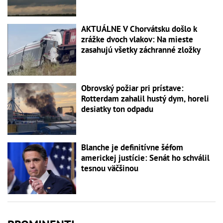
AKTUÁLNE V Chorvátsku došlo k
zrážke dvoch vlakov: Na mieste
zasahujú všetky záchranné zložky
Obrovský požiar pri prístave:
Rotterdam zahalil hustý dym, horeli
desiatky ton odpadu
Blanche je definitívne šéfom
americkej justície: Senát ho schválil
tesnou väčšinou