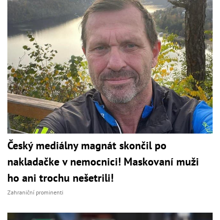
Český mediálny magnát skončil po
nakladačke v nemocnici! Maskovaní muži
ho ani trochu nešetrili!
Zahraniční prominenti