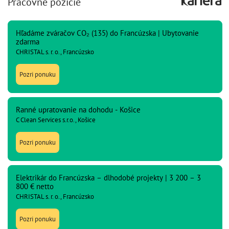
Pracovné pozície
Hľadáme zváračov CO₂ (135) do Francúzska | Ubytovanie
zdarma
CHRISTAL s. r. o., Francúzsko
Pozri ponuku
Ranné upratovanie na dohodu - Košice
C Clean Services s.r.o., Košice
Pozri ponuku
Elektrikár do Francúzska – dlhodobé projekty | 3 200 – 3
800 € netto
CHRISTAL s. r. o., Francúzsko
Pozri ponuku