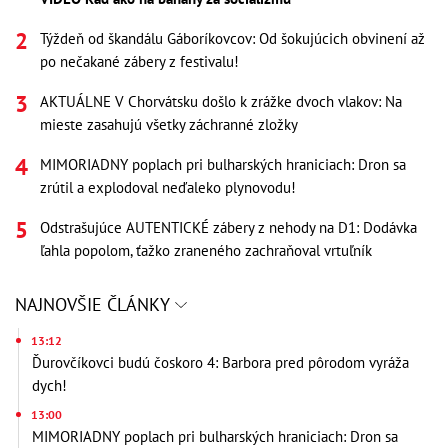
Týždeň od škandálu Gáboríkovcov: Od šokujúcich obvinení až
po nečakané zábery z festivalu!
AKTUÁLNE V Chorvátsku došlo k zrážke dvoch vlakov: Na
mieste zasahujú všetky záchranné zložky
MIMORIADNY poplach pri bulharských hraniciach: Dron sa
zrútil a explodoval neďaleko plynovodu!
Odstrašujúce AUTENTICKÉ zábery z nehody na D1: Dodávka
ľahla popolom, ťažko zraneného zachraňoval vrtuľník
NAJNOVŠIE ČLÁNKY
13:12
Ďurovčíkovci budú čoskoro 4: Barbora pred pôrodom vyráža
dych!
13:00
MIMORIADNY poplach pri bulharských hraniciach: Dron sa