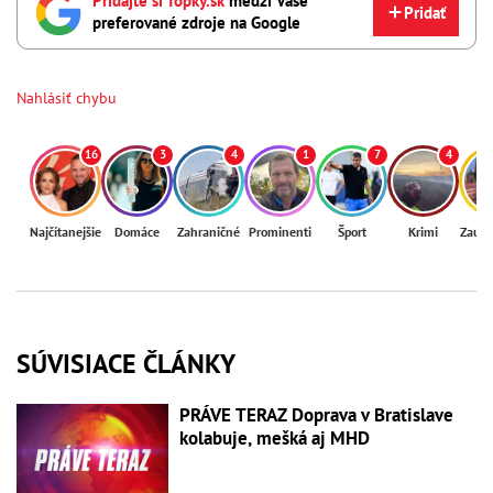
Pridajte si Topky.sk
medzi Vaše
Pridať
preferované zdroje na Google
Nahlásiť chybu
16
3
4
1
7
4
Najčítanejšie
Domáce
Zahraničné
Prominenti
Šport
Krimi
Zaují
SÚVISIACE ČLÁNKY
PRÁVE TERAZ Doprava v Bratislave
kolabuje, mešká aj MHD