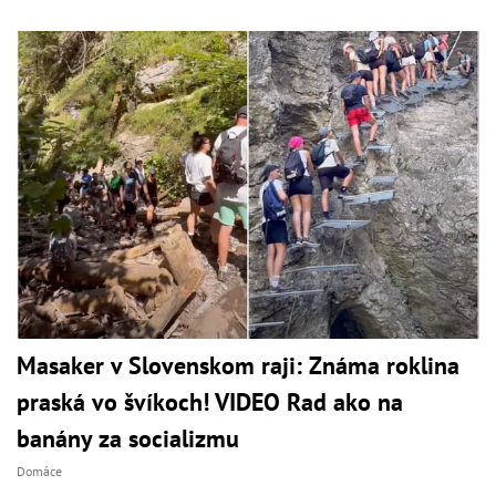
Masaker v Slovenskom raji: Známa roklina
praská vo švíkoch! VIDEO Rad ako na
banány za socializmu
Domáce