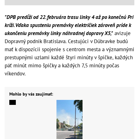
"DPB predĺži od 22. februára trasu linky 4 až po konečnú Pri
kríži. Vďaka spusteniu premávky električiek zároveň príde k
ukončeniu premávky linky náhradnej dopravy X5,"
avizuje
Dopravný podnik Bratislava. Cestujúci v Dúbravke budú
mať k dispozícii spojenie s centrom mesta a významnými
prestupnými uzlami každé štyri minúty v špičke, každých
päť minút mimo špičky a každých 7,5 minúty počas
víkendov.
Mohlo by vás zaujímať: