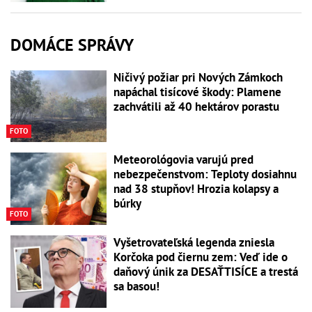
DOMÁCE SPRÁVY
Ničivý požiar pri Nových Zámkoch
napáchal tisícové škody: Plamene
zachvátili až 40 hektárov porastu
FOTO
Meteorológovia varujú pred
nebezpečenstvom: Teploty dosiahnu
nad 38 stupňov! Hrozia kolapsy a
búrky
FOTO
Vyšetrovateľská legenda zniesla
Korčoka pod čiernu zem: Veď ide o
daňový únik za DESAŤTISÍCE a trestá
sa basou!