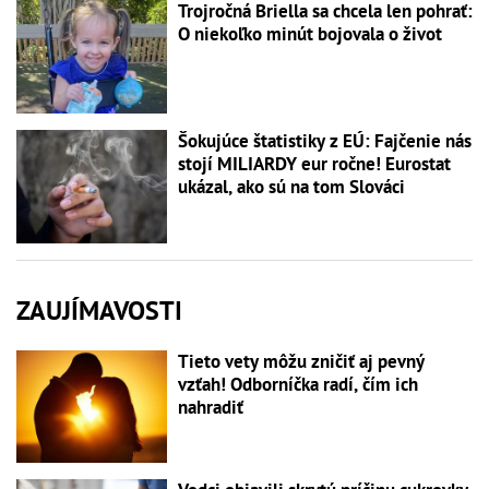
Trojročná Briella sa chcela len pohrať:
O niekoľko minút bojovala o život
Šokujúce štatistiky z EÚ: Fajčenie nás
stojí MILIARDY eur ročne! Eurostat
ukázal, ako sú na tom Slováci
ZAUJÍMAVOSTI
Tieto vety môžu zničiť aj pevný
vzťah! Odborníčka radí, čím ich
nahradiť