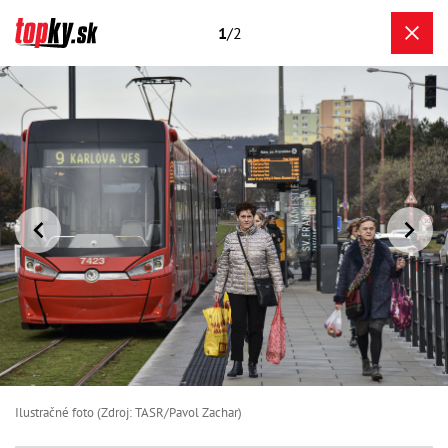
1
/2
Ilustračné foto (Zdroj: TASR/Pavol Zachar)