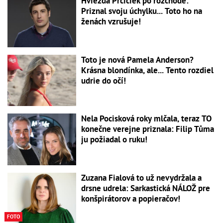
Hviezda Prcičiek po rozchode:
Priznal svoju úchylku... Toto ho na
ženách vzrušuje!
Toto je nová Pamela Anderson?
Krásna blondínka, ale... Tento rozdiel
udrie do očí!
Nela Pocisková roky mlčala, teraz TO
konečne verejne priznala: Filip Tůma
ju požiadal o ruku!
Zuzana Fialová to už nevydržala a
drsne udrela: Sarkastická NÁLOŽ pre
konšpirátorov a popieračov!
FOTO