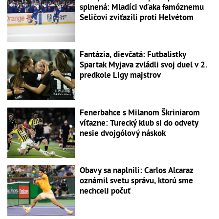
splnená: Mladíci vďaka famóznemu
Seličovi zvíťazili proti Helvétom
Fantázia, dievčatá: Futbalistky
Spartak Myjava zvládli svoj duel v 2.
predkole Ligy majstrov
Fenerbahce s Milanom Škriniarom
víťazne: Turecký klub si do odvety
nesie dvojgólový náskok
Obavy sa naplnili: Carlos Alcaraz
oznámil svetu správu, ktorú sme
nechceli počuť