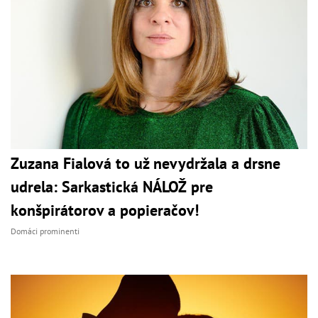
Zuzana Fialová to už nevydržala a drsne
udrela: Sarkastická NÁLOŽ pre
konšpirátorov a popieračov!
Domáci prominenti