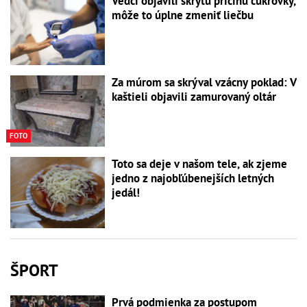
Vedci objavili skrytú príčinu cukrovky,
môže to úplne zmeniť liečbu
Za múrom sa skrýval vzácny poklad: V
kaštieli objavili zamurovaný oltár
FOTO
Toto sa deje v našom tele, ak zjeme
jedno z najobľúbenejších letných
jedál!
ŠPORT
Prvá podmienka za postupom