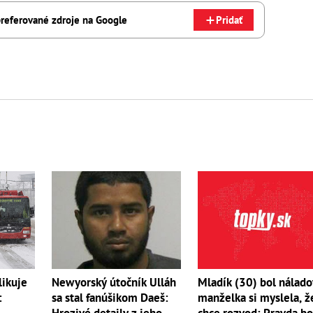
referované zdroje na Google
Pridať
likuje
Mladík (30) bol nálado
Newyorský útočník Ulláh
:
manželka si myslela, ž
sa stal fanúšikom Daeš:
,
chce rozvod: Pravda bo