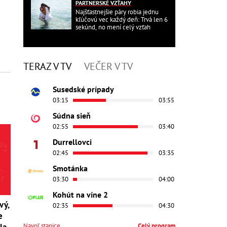
PARTNERSKÉ VZŤAHY
Najšťastnejšie páry robia jednu
kľúčovú vec každý deň: Trvá len 6
sekúnd, no mení celý vzťah
TERAZ V TV
VEČER V TV
Susedské prípady
03:15
03:55
Súdna sieň
02:55
03:40
Durrellovci
02:45
03:35
Smotánka
03:30
04:00
Kohút na víne 2
vý,
02:35
04:30
e
la
Navoľ stanice
Celý program