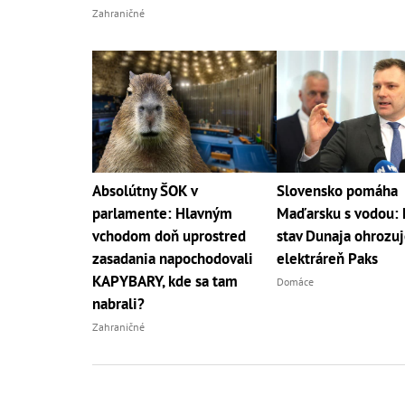
Zahraničné
Absolútny ŠOK v
Slovensko pomáha
parlamente: Hlavným
Maďarsku s vodou: 
vchodom doň uprostred
stav Dunaja ohrozu
zasadania napochodovali
elektráreň Paks
KAPYBARY, kde sa tam
Domáce
nabrali?
Zahraničné