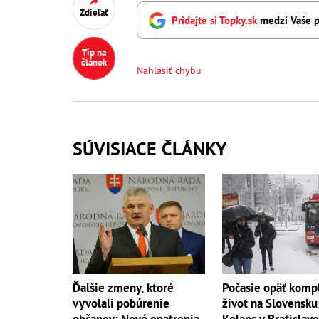
Zdieľať
Pridajte si Topky.sk
medzi Vaše p
Tip na
článok
Nahlásiť chybu
SÚVISIACE ČLÁNKY
Počasie opäť komp
Ďalšie zmeny, ktoré
život na Slovensku
vyvolali pobúrenie
Kolaps v Bratislave