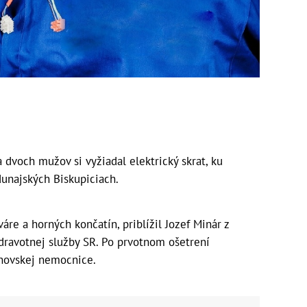
voch mužov si vyžiadal elektrický skrat, ku
dunajských Biskupiciach.
áre a horných končatín, priblížil Jozef Minár z
dravotnej služby SR. Po prvotnom ošetrení
inovskej nemocnice.