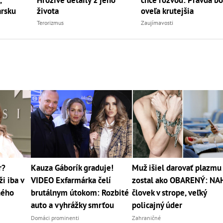
Hrozivé detaily z jeho
rsku
oveľa krutejšia
života
Zaujímavosti
Terorizmus
r?
Kauza Gáborík graduje!
Muž išiel darovať plazmu
i iba v
VIDEO Exfarmárka čelí
zostal ako OBARENÝ: NA
jného
brutálnym útokom: Rozbité
človek v strope, veľký
auto a vyhrážky smrťou
policajný úder
Domáci prominenti
Zahraničné