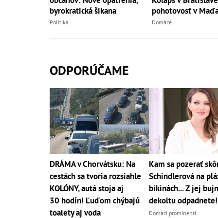
občanov: Nové opatrenia,
pohotovosť v Maďa
byrokratická šikana
Domáce
Politika
ODPORÚČAME
DRÁMA v Chorvátsku: Na
Kam sa pozerať skô
cestách sa tvoria rozsiahle
Schindlerová na pláž
KOLÓNY, autá stoja aj
bikinách... Z jej bu
30 hodín! Ľuďom chýbajú
dekoltu odpadnete!
toalety aj voda
Domáci prominenti