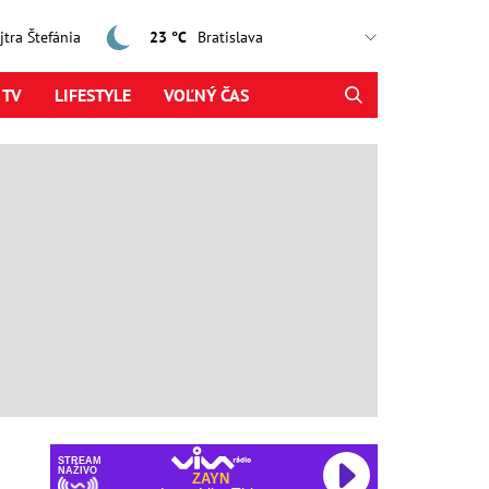
ajtra Štefánia
23 °C
 TV
LIFESTYLE
VOĽNÝ ČAS
STREAM
NAŽIVO
ZAYN