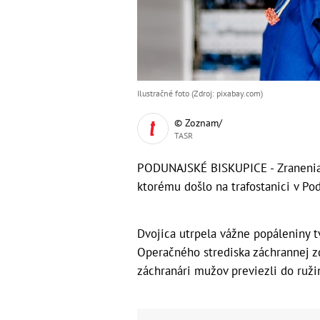
Ilustračné foto (Zdroj: pixabay.com)
© Zoznam/
TASR
PODUNAJSKÉ BISKUPICE - Zranenia d
ktorému došlo na trafostanici v Po
Dvojica utrpela vážne popáleniny tv
Operačného strediska záchrannej z
záchranári mužov previezli do ruž