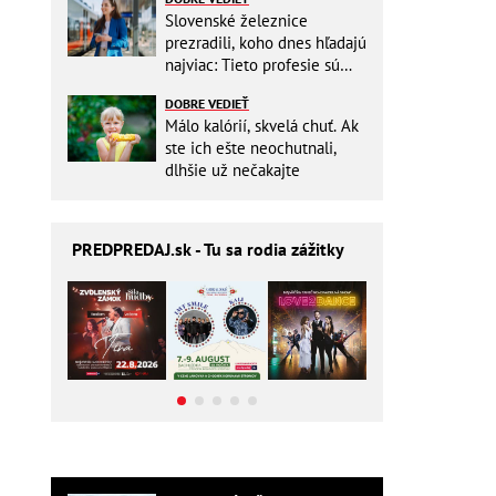
Slovenské železnice
prezradili, koho dnes hľadajú
najviac: Tieto profesie sú
mimoriadne žiadané
DOBRE VEDIEŤ
Málo kalórií, skvelá chuť. Ak
ste ich ešte neochutnali,
dlhšie už nečakajte
PREDPREDAJ
.sk - Tu sa rodia zážitky