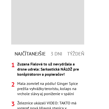
NAJČÍTANEJŠIE
3 DNI
TÝŽDEŇ
Zuzana Fialová to už nevydržala a
drsne udrela: Sarkastická NÁLOŽ pre
konšpirátorov a popieračov!
Mala zomrieť na pódiu! Ginger Spice
prežila vyhrážky teroristu, kolaps na
vrchole slávy aj poníženie v spálni
Železnice ukázali VIDEO: TAKTO má
vyzerať nová Hlavná stanica v