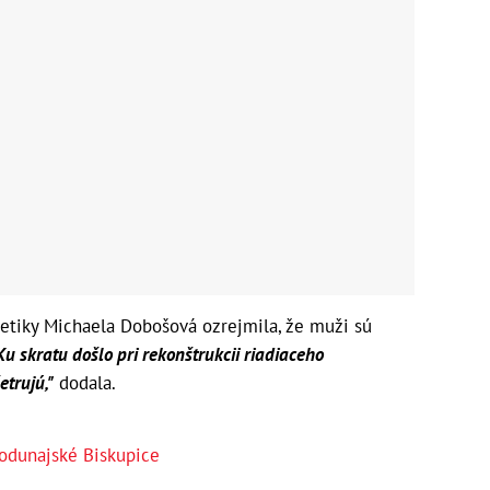
tiky Michaela Dobošová ozrejmila, že muži sú
Ku skratu došlo pri rekonštrukcii riadiaceho
etrujú,"
dodala.
odunajské Biskupice