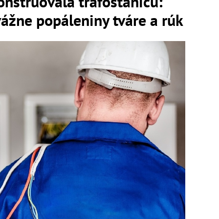
nštruovala trafostanicu:
vážne popáleniny tváre a rúk