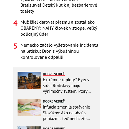
Bratislave! Detský kútik aj bezbarierové
toalety
Muž išiel darovať plazmu a zostal ako
OBARENÝ: NAHÝ človek v strope, veľký
policajný úder
Nemecko začalo vyšetrovanie incidentu
na letisku: Dron s výbušninou
kontrolovane odpálili
DOBRE VEDIEŤ
Extrémne teploty? Byty v
srdci Bratislavy majú
výnimočný systém, ktorý
ešte aj šetrí náklady
DOBRE VEDIEŤ
Inflácia zmenila správanie
Slovákov: Ako narábať s
peniazmi, keď nechcete
zbytočne riskovať?
DOBRE VEDIEŤ