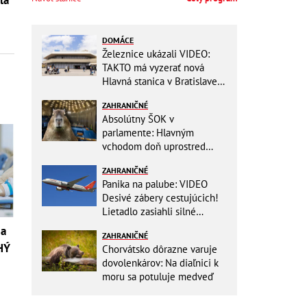
DOMÁCE
Železnice ukázali VIDEO:
TAKTO má vyzerať nová
Hlavná stanica v Bratislave!
Detský kútik aj bezbarierové
ZAHRANIČNÉ
toalety
Absolútny ŠOK v
parlamente: Hlavným
vchodom doň uprostred
zasadania napochodovali
ZAHRANIČNÉ
KAPYBARY, kde sa tam
Panika na palube: VIDEO
nabrali?
Desivé zábery cestujúcich!
Lietadlo zasiahli silné
turbulencie! 17 zranených
 a
ZAHRANIČNÉ
HÝ
Chorvátsko dôrazne varuje
dovolenkárov: Na diaľnici k
moru sa potuluje medveď