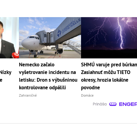
Nemecko začalo
SHMÚ varuje pred búrka
Nízky
vyšetrovanie incidentu na
Zasiahnuť môžu TIETO
je
letisku: Dron s výbušninou
okresy, hrozia lokálne
kontrolovane odpálili
povodne
Zahraničné
Domáce