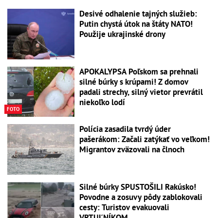
Desivé odhalenie tajných služieb:
Putin chystá útok na štáty NATO!
Použije ukrajinské drony
APOKALYPSA Poľskom sa prehnali
silné búrky s krúpami! Z domov
padali strechy, silný vietor prevrátil
niekoľko lodí
FOTO
Polícia zasadila tvrdý úder
pašerákom: Začali zatýkať vo veľkom!
Migrantov zväzovali na člnoch
Silné búrky SPUSTOŠILI Rakúsko!
Povodne a zosuvy pôdy zablokovali
cesty: Turistov evakuovali
VRTUĽNÍKOM