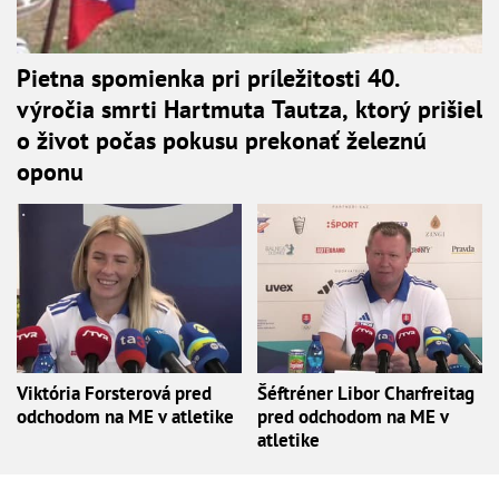
Pietna spomienka pri príležitosti 40.
výročia smrti Hartmuta Tautza, ktorý prišiel
o život počas pokusu prekonať železnú
oponu
Viktória Forsterová pred
Šéftréner Libor Charfreitag
odchodom na ME v atletike
pred odchodom na ME v
atletike