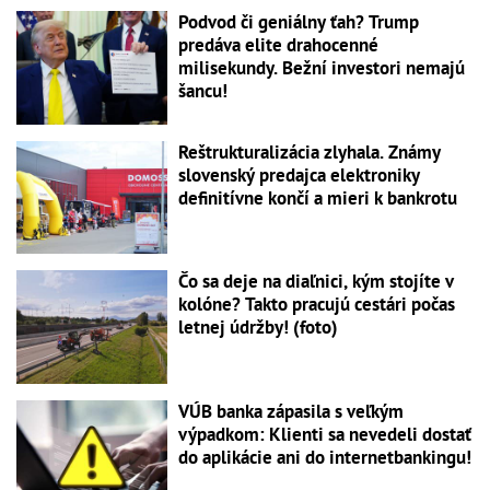
Podvod či geniálny ťah? Trump
predáva elite drahocenné
milisekundy. Bežní investori nemajú
šancu!
Reštrukturalizácia zlyhala. Známy
slovenský predajca elektroniky
definitívne končí a mieri k bankrotu
Čo sa deje na diaľnici, kým stojíte v
kolóne? Takto pracujú cestári počas
letnej údržby! (foto)
VÚB banka zápasila s veľkým
výpadkom: Klienti sa nevedeli dostať
do aplikácie ani do internetbankingu!