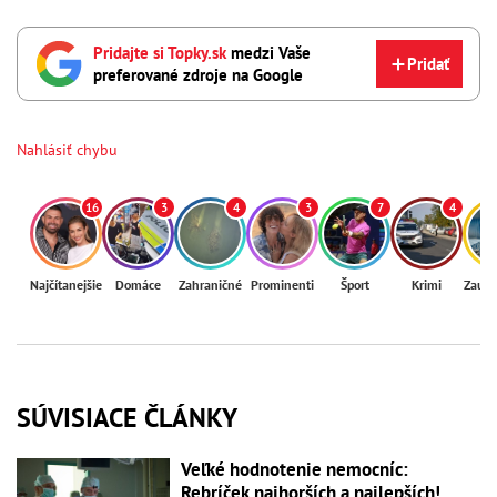
Pridajte si Topky.sk
medzi Vaše
Pridať
preferované zdroje na Google
Nahlásiť chybu
16
3
4
3
7
4
Najčítanejšie
Domáce
Zahraničné
Prominenti
Šport
Krimi
Zaují
SÚVISIACE ČLÁNKY
Veľké hodnotenie nemocníc:
Rebríček najhorších a najlepších!