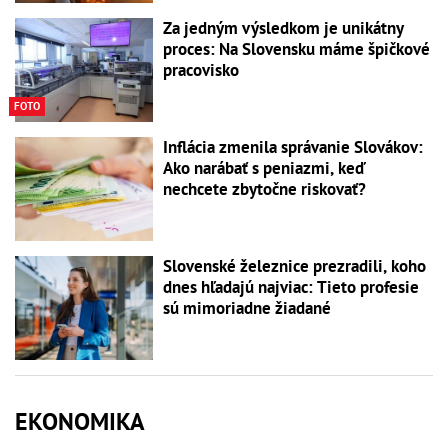
Za jedným výsledkom je unikátny
proces: Na Slovensku máme špičkové
pracovisko
FOTO
Inflácia zmenila správanie Slovákov:
Ako narábať s peniazmi, keď
nechcete zbytočne riskovať?
Slovenské železnice prezradili, koho
dnes hľadajú najviac: Tieto profesie
sú mimoriadne žiadané
EKONOMIKA