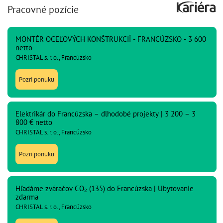
Pracovné pozície
MONTÉR OCEĽOVÝCH KONŠTRUKCIÍ - FRANCÚZSKO - 3 600
netto
CHRISTAL s. r. o., Francúzsko
Pozri ponuku
Elektrikár do Francúzska – dlhodobé projekty | 3 200 – 3
800 € netto
CHRISTAL s. r. o., Francúzsko
Pozri ponuku
Hľadáme zváračov CO₂ (135) do Francúzska | Ubytovanie
zdarma
CHRISTAL s. r. o., Francúzsko