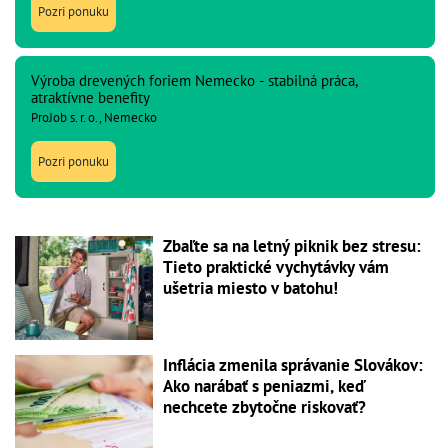
Pozri ponuku
Výroba drevených foriem Nemecko - stabilná práca,
atraktívne benefity
ProJob s. r. o., Nemecko
Pozri ponuku
Zbaľte sa na letný piknik bez stresu:
Tieto praktické vychytávky vám
ušetria miesto v batohu!
Inflácia zmenila správanie Slovákov:
Ako narábať s peniazmi, keď
nechcete zbytočne riskovať?