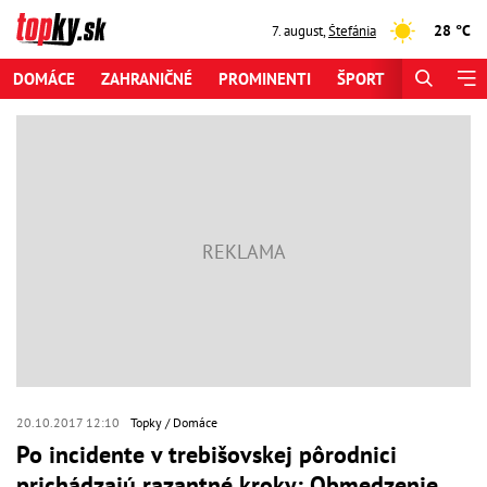
28 °C
7. august
,
Štefánia
DOMÁCE
ZAHRANIČNÉ
PROMINENTI
ŠPORT
ZAUJÍMAV
20.10.2017 12:10
Topky
Domáce
Po incidente v trebišovskej pôrodnici
prichádzajú razantné kroky: Obmedzenie