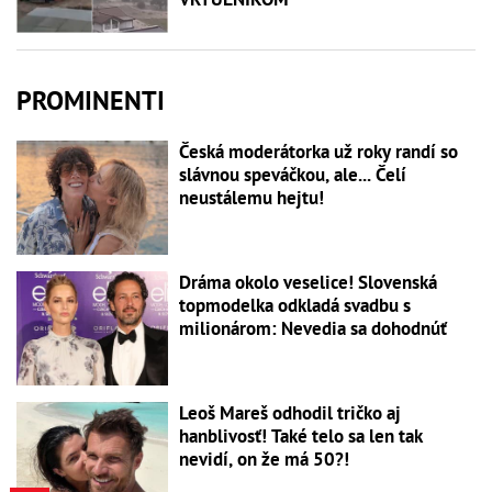
PROMINENTI
Česká moderátorka už roky randí so
slávnou speváčkou, ale... Čelí
neustálemu hejtu!
Dráma okolo veselice! Slovenská
topmodelka odkladá svadbu s
milionárom: Nevedia sa dohodnúť
Leoš Mareš odhodil tričko aj
hanblivosť! Také telo sa len tak
nevidí, on že má 50?!