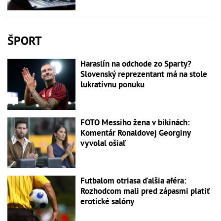
ŠPORT
Haraslín na odchode zo Sparty?
Slovenský reprezentant má na stole
lukratívnu ponuku
FOTO Messiho žena v bikinách:
Komentár Ronaldovej Georginy
vyvolal ošiaľ
Futbalom otriasa ďalšia aféra:
Rozhodcom mali pred zápasmi platiť
erotické salóny