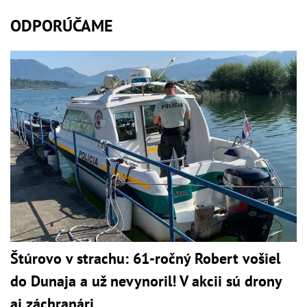
ODPORÚČAME
Štúrovo v strachu: 61-ročný Robert vošiel
do Dunaja a už nevynoril! V akcii sú drony
aj záchranári