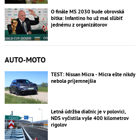
O finále MS 2030 bude obrovská
bitka: Infantino ho už mal sľúbiť
jednému z organizátorov
AUTO-MOTO
TEST: Nissan Micra - Micra ešte nikdy
nebola príjemnejšia
Letná údržba diaľnic je v polovici,
NDS vyčistila vyše 400 kilometrov
rigolov