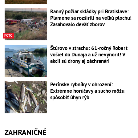
Ranný požiar skládky pri Bratislave:
Plamene sa rozšírili na veľkú plochu!
Zasahovalo deväť zborov
FOTO
Štúrovo v strachu: 61-ročný Robert
vošiel do Dunaja a už nevynoril! V
akcii sú drony aj záchranári
Perínske rybníky v ohrození:
Extrémne horúčavy a sucho môžu
spôsobiť úhyn rýb
ZAHRANIČNÉ