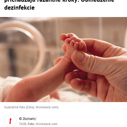
dezinfekcie
Ilustračné foto (Zdroj: thinkstock.com)
© Zoznam/
TASR,
Foto
: thinkstock.com