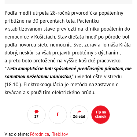
Podľa médií utrpela 28-ročná prvorodička popáleniny
približne na 30 percentách tela. Pacientku
v stabilizovanom stave previezli na kliniku popálenín do
nemocnice v Košiciach. Stav dieťaťa hneď po pôrode bol
podľa hovorcu siete nemocníc Svet zdravia Tomáša Kráľa
dobrý, neskôr sa však prejavili problémy s dýchaním,
a preto bolo preložené na vyššie košické pracovisko.
"Tieto komplikácie boli spôsobené predčasným pôrodom, nie
samotnou neželanou udalosťou,"
uviedol ešte v stredu
(18.10.). Elektrokoagulácia je metóda na zastavenie
krvácania s použitím elektrického prúdu.
Tip na
27
Zdieľať
článok
Viac o téme:
Pôrodnica
,
Trebišov