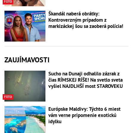
FOTO
Škandál naberá obrátky:
Kontroverzným prípadom z
markizáckej šou sa zaoberá polícia!
ZAUJÍMAVOSTI
Sucho na Dunaji odhalilo zázrak z
čias RÍMSKEJ RÍŠE! Na svetlo sveta
vyšiel NAJDLHŠÍ most STAROVEKU
FOTO
Európske Maldivy: Týchto 6 miest
vám verne pripomenie exotickú
idylku