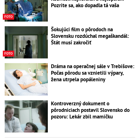
Pozrite sa, ako dopadla tá vaša
FOTO
Šokujúci film o pôrodoch na
Slovensku rozdúchal megaškandál:
Štát musí zakročiť
FOTO
Dráma na operačnej sále v Trebišove:
Počas pôrodu sa vznietili výpary,
žena utrpela popáleniny
Kontroverzný dokument o
pôrodniciach postavil Slovensko do
pozoru: Lekár zbil mamičku