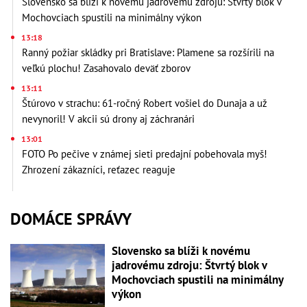
Slovensko sa blíži k novému jadrovému zdroju: Štvrtý blok v
Mochovciach spustili na minimálny výkon
13:18
Ranný požiar skládky pri Bratislave: Plamene sa rozšírili na
veľkú plochu! Zasahovalo deväť zborov
13:11
Štúrovo v strachu: 61-ročný Robert vošiel do Dunaja a už
nevynoril! V akcii sú drony aj záchranári
13:01
FOTO Po pečive v známej sieti predajní pobehovala myš!
Zhrození zákazníci, reťazec reaguje
DOMÁCE SPRÁVY
Slovensko sa blíži k novému
jadrovému zdroju: Štvrtý blok v
Mochovciach spustili na minimálny
výkon