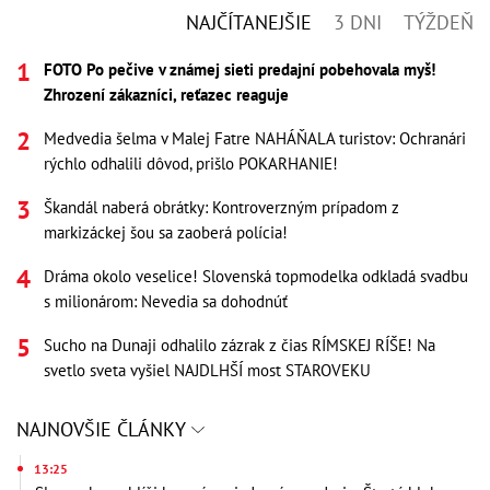
NAJČÍTANEJŠIE
3 DNI
TÝŽDEŇ
FOTO Po pečive v známej sieti predajní pobehovala myš!
Zhrození zákazníci, reťazec reaguje
Medvedia šelma v Malej Fatre NAHÁŇALA turistov: Ochranári
rýchlo odhalili dôvod, prišlo POKARHANIE!
Škandál naberá obrátky: Kontroverzným prípadom z
markizáckej šou sa zaoberá polícia!
Dráma okolo veselice! Slovenská topmodelka odkladá svadbu
s milionárom: Nevedia sa dohodnúť
Sucho na Dunaji odhalilo zázrak z čias RÍMSKEJ RÍŠE! Na
svetlo sveta vyšiel NAJDLHŠÍ most STAROVEKU
NAJNOVŠIE ČLÁNKY
13:25