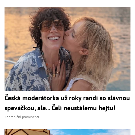
Česká moderátorka už roky randí so slávnou
speváčkou, ale... Čelí neustálemu hejtu!
Zahraniční prominenti