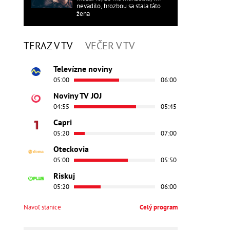
nevadilo, hrozbou sa stala táto
žena
TERAZ V TV
VEČER V TV
Televízne noviny
05:00
06:00
Noviny TV JOJ
04:55
05:45
Capri
05:20
07:00
Oteckovia
05:00
05:50
Riskuj
05:20
06:00
Navoľ stanice
Celý program