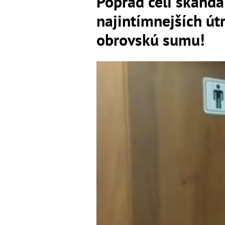
Poprad čelí škandá
najintímnejších út
obrovskú sumu!