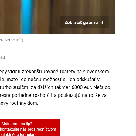
Zobraziť galériu
(8)
B/Oliver Ondráš)
d.sk
dy videli zrekonštruované toalety na slovenskom
nie, máte jedinečnú možnosť si ich odskúšať v
 turbo sušičmi za ďalších takmer 6000 eur. Nečudo,
esta poriadne rozhorčil a poukazujú na to, že za
 nový rodinný dom.