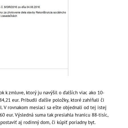
 k zmluve, ktorý ju navýšil o ďalších viac ako 10-
4,21 eur. Pribudli ďalšie položky, ktoré zahŕňali či
. V rovnakom mesiaci sa ešte objednali od tej istej
760 eur. Výsledná suma tak presiahla hranicu 88-tisíc,
 postaviť aj rodinný dom, či kúpiť poriadny byt.