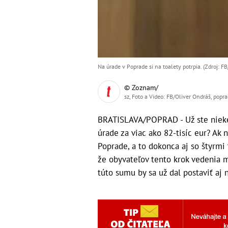
Na úrade v Poprade si na toalety potrpia. (Zdroj: F
© Zoznam/
sz, Foto a Video: FB/Oliver Ondráš, popra
BRATISLAVA/POPRAD - Už ste nieke
úrade za viac ako 82-tisíc eur? Ak 
Poprade, a to dokonca aj so štyrmi
že obyvateľov tento krok vedenia m
túto sumu by sa už dal postaviť aj