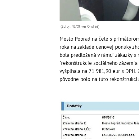
(Zdroj: FB/Oliver Ondráš)
Mesto Poprad na čele s primátoro
roka na základe cenovej ponuky zho
bola predložená v rámci zákazky s 
"rekonštrukcie sociálneho zázemia 
vyšplhala na 71 981,90 eur s DPH. Z
pôvodne bolo na túto rekonštrukciu