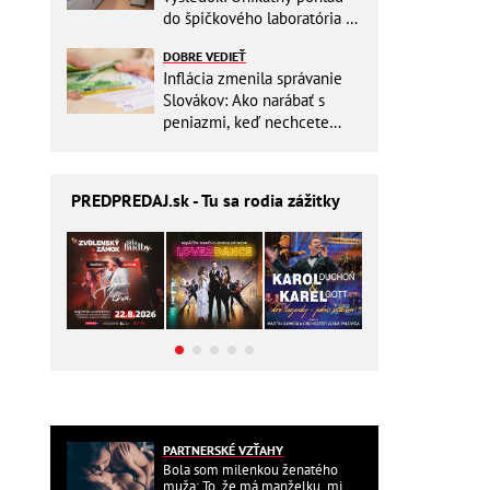
do špičkového laboratória na
Slovensku
DOBRE VEDIEŤ
Inflácia zmenila správanie
Slovákov: Ako narábať s
peniazmi, keď nechcete
zbytočne riskovať?
PREDPREDAJ
.sk - Tu sa rodia zážitky
PARTNERSKÉ VZŤAHY
Bola som milenkou ženatého
muža: To, že má manželku, mi