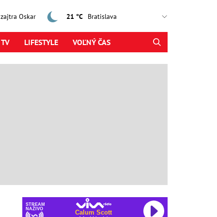
, zajtra Oskar
21 °C
 TV
LIFESTYLE
VOĽNÝ ČAS
STREAM
NAŽIVO
Calum Scott