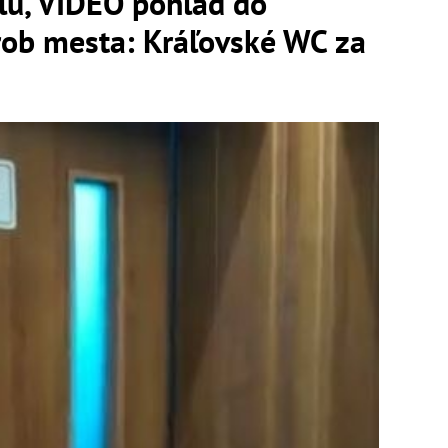
lu, VIDEO pohľad do
rob mesta: Kráľovské WC za