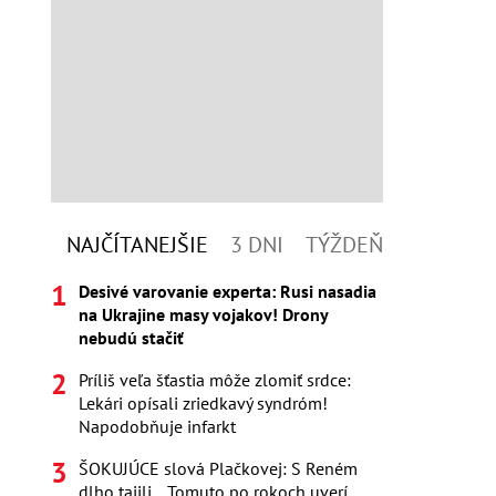
NAJČÍTANEJŠIE
3 DNI
TÝŽDEŇ
Desivé varovanie experta: Rusi nasadia
na Ukrajine masy vojakov! Drony
nebudú stačiť
Príliš veľa šťastia môže zlomiť srdce:
Lekári opísali zriedkavý syndróm!
Napodobňuje infarkt
ŠOKUJÚCE slová Plačkovej: S Reném
dlho tajili... Tomuto po rokoch uverí