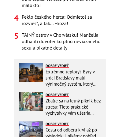
málokto!
Peklo českého herca: Odmietol sa
rozviesť, a tak... Hrôza!
TAJNÝ ostrov v Chorvátsku! Manželia
odhalili dovolenku plnú neviazaného
sexu a pikatné detaily
DOBRE VEDIEŤ
Extrémne teploty? Byty v
srdci Bratislavy majú
výnimočný systém, ktorý
ešte aj šetrí náklady
DOBRE VEDIEŤ
Zbaľte sa na letný piknik bez
stresu: Tieto praktické
vychytávky vám ušetria
miesto v batohu!
DOBRE VEDIEŤ
Cesta od odberu krvi až po
výsledok: Unikátny pohľad