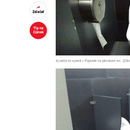
Zdieľať
Tip na
článok
Aj takto to vyzerá v Poprade na pánskom wc. (Zdro