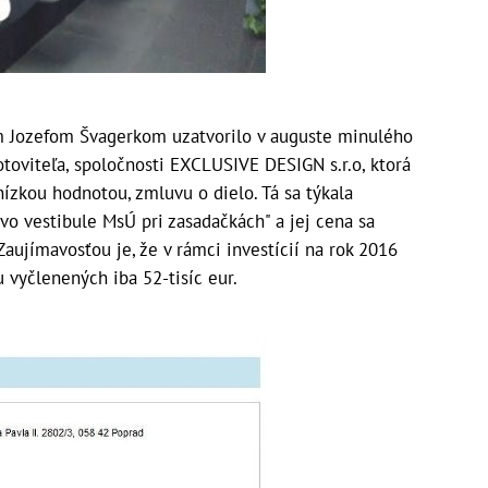
m Jozefom Švagerkom uzatvorilo v auguste minulého
toviteľa, spoločnosti EXCLUSIVE DESIGN s.r.o, ktorá
nízkou hodnotou, zmluvu o dielo. Tá sa týkala
vo vestibule MsÚ pri zasadačkách" a jej cena sa
aujímavosťou je, že v rámci investícií na rok 2016
 vyčlenených iba 52-tisíc eur.