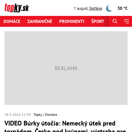
30 °C
7. august
,
Štefánia
DOMÁCE
ZAHRANIČNÉ
PROMINENTI
ŠPORT
ZAUJÍMAV
24.5.2016 11:59
Topky
Domáce
VIDEO Búrky útočia: Nemecký útek pred
tornádom, Česko pod krúpami, výstraha pre