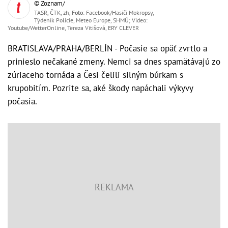
© Zoznam/
TASR, ČTK, zh,
Foto
: Facebook/Hasiči Mokropsy,
Týdeník Policie, Meteo Europe, SHMÚ; Video:
Youtube/WetterOnline, Tereza Vitišová, ERY CLEVER
BRATISLAVA/PRAHA/BERLÍN - Počasie sa opäť zvrtlo a
prinieslo nečakané zmeny. Nemci sa dnes spamätávajú zo
zúriaceho tornáda a Česi čelili silným búrkam s
krupobitím. Pozrite sa, aké škody napáchali výkyvy
počasia.