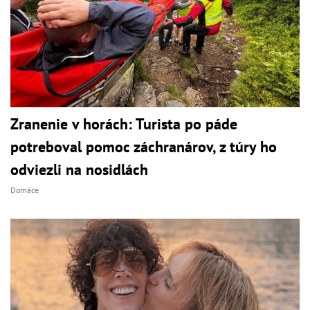
Zranenie v horách: Turista po páde
potreboval pomoc záchranárov, z túry ho
odviezli na nosidlách
Domáce