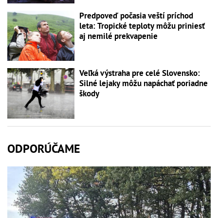
Predpoveď počasia veští príchod
leta: Tropické teploty môžu priniesť
aj nemilé prekvapenie
Veľká výstraha pre celé Slovensko:
Silné lejaky môžu napáchať poriadne
škody
ODPORÚČAME