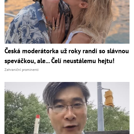
Česká moderátorka už roky randí so slávnou
speváčkou, ale... Čelí neustálemu hejtu!
Zahraniční prominenti