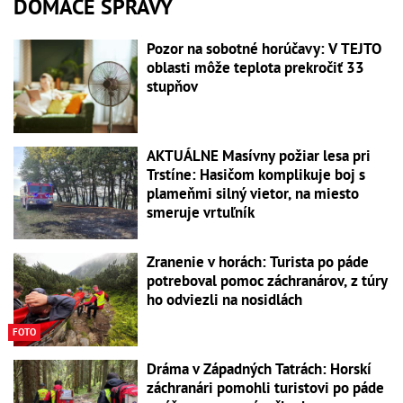
DOMÁCE SPRÁVY
Pozor na sobotné horúčavy: V TEJTO
oblasti môže teplota prekročiť 33
stupňov
AKTUÁLNE Masívny požiar lesa pri
Trstíne: Hasičom komplikuje boj s
plameňmi silný vietor, na miesto
smeruje vrtuľník
Zranenie v horách: Turista po páde
potreboval pomoc záchranárov, z túry
ho odviezli na nosidlách
FOTO
Dráma v Západných Tatrách: Horskí
záchranári pomohli turistovi po páde