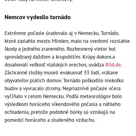
Nemcov vydesilo tornádo
Extrémne počasie úradovalo aj v Nemecku. Tornádo,
ktoré zasiahlo mesto Minden, malo na svedomí rozsiahle
škody a jedného zraneného. Rozbesnený vietor bol
sprevádzaný dažďom a krupobitím. Krúpy dokonca
dosahovali veľkosť vlašských orechov, uvádza
Bild.de
.
Záchranné zložky museli evakuovať 33 ľudí, vrátane
obyvateľov piatich domov. Tornádo poškodilo niekoľko
budov a vyvracalo stromy. Nepriaznivé počasie včera
vyčíňalo v celom Nemecku. Podľa meteorológov bolo
výsledkom horúceho víkendového počasia a náhleho
ochladenia, pretože podobné búrky sú vznikajú na
pomedzí horúceho a studeného vzduchu.