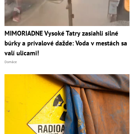
MIMORIADNE Vysoké Tatry zasiahli silné
búrky a prívalové dažde: Voda v mestách sa
valí ulicami!
Domáce