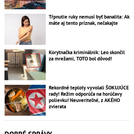
Tŕpnutie ruky nemusí byť banalita: Ak
máte aj tento príznak, nečakajte
Korytnačka kriminálnik: Leo skončil
za mrežami, TOTO bol dôvod!
Rekordné teploty vyvolali ŠOKUJÚCE
rady! Režim odporúča na horúčavy
polievku! Neuveriteľné, z AKÉHO
zvierata