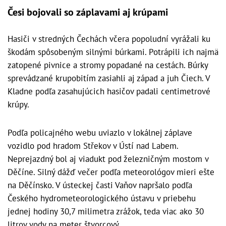
Česi bojovali so záplavami aj krúpami
Hasiči v stredných Čechách včera popoludní vyrážali ku
škodám spôsobeným silnými búrkami. Potrápili ich najmä
zatopené pivnice a stromy popadané na cestách. Búrky
sprevádzané krupobitím zasiahli aj západ a juh Čiech. V
Kladne podľa zasahujúcich hasičov padali centimetrové
krúpy.
Podľa policajného webu uviazlo v lokálnej záplave
vozidlo pod hradom Střekov v Ústí nad Labem.
Neprejazdný bol aj viadukt pod železničným mostom v
Děčíne. Silný dážď večer podľa meteorológov mieri ešte
na Děčínsko. V ústeckej časti Vaňov napršalo podľa
Českého hydrometeorologického ústavu v priebehu
jednej hodiny 30,7 milimetra zrážok, teda viac ako 30
litrov vody na meter štvorcový.