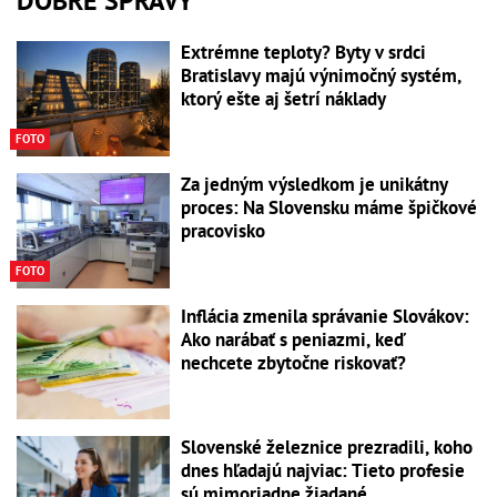
DOBRÉ SPRÁVY
Extrémne teploty? Byty v srdci
Bratislavy majú výnimočný systém,
ktorý ešte aj šetrí náklady
FOTO
Za jedným výsledkom je unikátny
proces: Na Slovensku máme špičkové
pracovisko
FOTO
Inflácia zmenila správanie Slovákov:
Ako narábať s peniazmi, keď
nechcete zbytočne riskovať?
Slovenské železnice prezradili, koho
dnes hľadajú najviac: Tieto profesie
sú mimoriadne žiadané