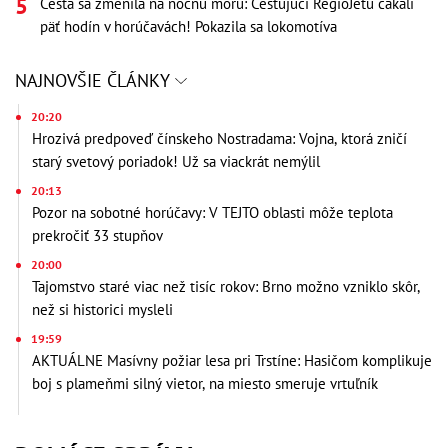
Cesta sa zmenila na nočnú moru: Cestujúci RegioJetu čakali
päť hodín v horúčavách! Pokazila sa lokomotíva
NAJNOVŠIE ČLÁNKY
20:20
Hrozivá predpoveď čínskeho Nostradama: Vojna, ktorá zničí
starý svetový poriadok! Už sa viackrát nemýlil
20:13
Pozor na sobotné horúčavy: V TEJTO oblasti môže teplota
prekročiť 33 stupňov
20:00
Tajomstvo staré viac než tisíc rokov: Brno možno vzniklo skôr,
než si historici mysleli
19:59
AKTUÁLNE Masívny požiar lesa pri Trstíne: Hasičom komplikuje
boj s plameňmi silný vietor, na miesto smeruje vrtuľník