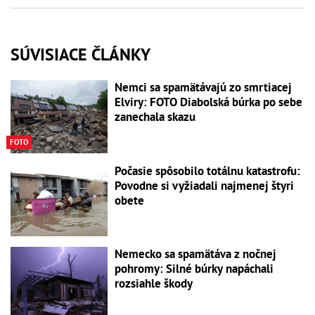
SÚVISIACE ČLÁNKY
Nemci sa spamätávajú zo smrtiacej
Elviry: FOTO Diabolská búrka po sebe
zanechala skazu
FOTO
Počasie spôsobilo totálnu katastrofu:
Povodne si vyžiadali najmenej štyri
obete
Nemecko sa spamätáva z nočnej
pohromy: Silné búrky napáchali
rozsiahle škody