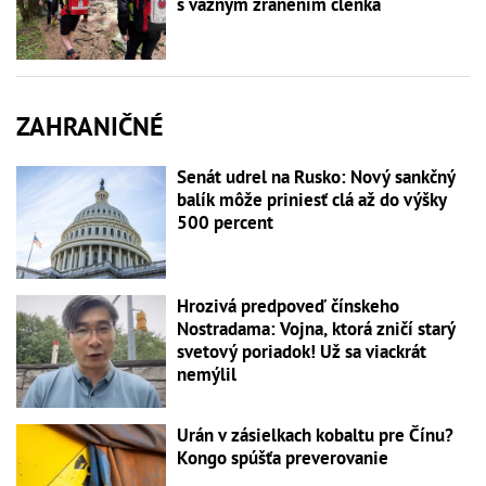
s vážnym zranením členka
ZAHRANIČNÉ
Senát udrel na Rusko: Nový sankčný
balík môže priniesť clá až do výšky
500 percent
Hrozivá predpoveď čínskeho
Nostradama: Vojna, ktorá zničí starý
svetový poriadok! Už sa viackrát
nemýlil
Urán v zásielkach kobaltu pre Čínu?
Kongo spúšťa preverovanie