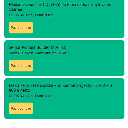
Hľadáme zváračov CO₂ (135) do Francúzska | Ubytovanie
zdarma
CHRISTAL s. r. o., Francúzsko
Pozri ponuku
Senior Product Builder (AI-First)
Slovak Telekom, Slovenská republika
Pozri ponuku
Elektrikár do Francúzska – dlhodobé projekty | 3 200 – 3
800 € netto
CHRISTAL s. r. o., Francúzsko
Pozri ponuku