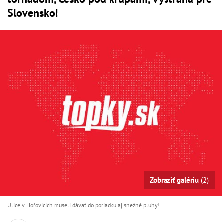
Slovensko!
Zobraziť galériu
(2)
Ulice v Hořovicích museli dávať do poriadku aj snežné pluhy!