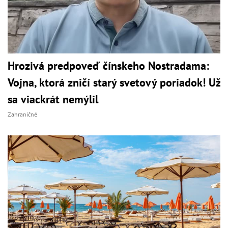
Hrozivá predpoveď čínskeho Nostradama:
Vojna, ktorá zničí starý svetový poriadok! Už
sa viackrát nemýlil
Zahraničné