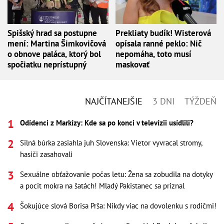
Spišský hrad sa postupne
Prekliaty budík! Wisterová
mení: Martina Šimkovičová
opísala ranné peklo: Nič
o obnove paláca, ktorý bol
nepomáha, toto musí
spočiatku neprístupný
maskovať
NAJČÍTANEJŠIE
3 DNI
TÝŽDEŇ
Odídenci z Markízy: Kde sa po konci v televízii usídlili?
Silná búrka zasiahla juh Slovenska: Vietor vyvracal stromy,
hasiči zasahovali
Sexuálne obťažovanie počas letu: Žena sa zobudila na dotyky
a pocit mokra na šatách! Mladý Pakistanec sa priznal
Šokujúce slová Borisa Prša: Nikdy viac na dovolenku s rodičmi!