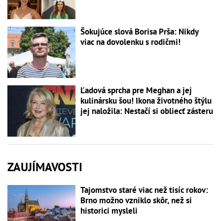
Šokujúce slová Borisa Prša: Nikdy
viac na dovolenku s rodičmi!
Ľadová sprcha pre Meghan a jej
kulinársku šou! Ikona životného štýlu
jej naložila: Nestačí si obliecť zásteru
ZAUJÍMAVOSTI
Tajomstvo staré viac než tisíc rokov:
Brno možno vzniklo skôr, než si
historici mysleli