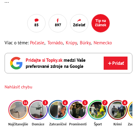
...
Tip na
85
897
Zdieľať
článok
Viac o téme:
Počasie
,
Tornádo
,
Krúpy
,
Búrky
,
Nemecko
Pridajte si Topky.sk
medzi Vaše
Pridať
preferované zdroje na Google
Nahlásiť chybu
16
3
6
5
7
4
Najčítanejšie
Domáce
Zahraničné
Prominenti
Šport
Krimi
Zaují