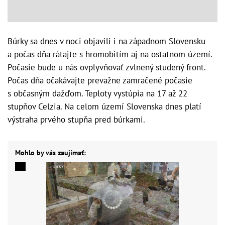
Búrky sa dnes v noci objavili i na západnom Slovensku
a počas dňa rátajte s hromobitím aj na ostatnom území.
Počasie bude u nás ovplyvňovať zvlnený studený front.
Počas dňa očakávajte prevažne zamračené počasie
s občasným dažďom. Teploty vystúpia na 17 až 22
stupňov Celzia. Na celom území Slovenska dnes platí
výstraha prvého stupňa pred búrkami.
Mohlo by vás zaujímať: