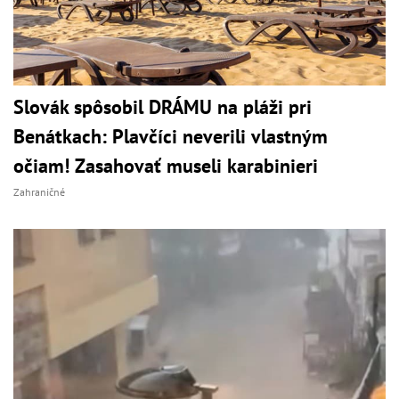
Slovák spôsobil DRÁMU na pláži pri
Benátkach: Plavčíci neverili vlastným
očiam! Zasahovať museli karabinieri
Zahraničné