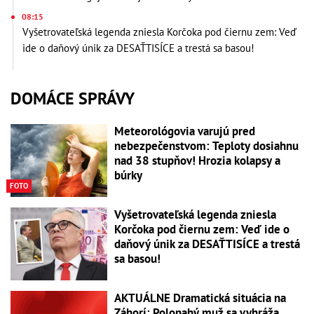
08:15
Vyšetrovateľská legenda zniesla Korčoka pod čiernu zem: Veď
ide o daňový únik za DESAŤTISÍCE a trestá sa basou!
DOMÁCE SPRÁVY
Meteorológovia varujú pred
nebezpečenstvom: Teploty dosiahnu
nad 38 stupňov! Hrozia kolapsy a
búrky
FOTO
Vyšetrovateľská legenda zniesla
Korčoka pod čiernu zem: Veď ide o
daňový únik za DESAŤTISÍCE a trestá
sa basou!
AKTUÁLNE Dramatická situácia na
Záhorí: Polonahý muž sa vyhráža