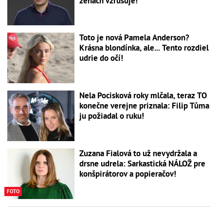
ženách vzrušuje!
Toto je nová Pamela Anderson?
Krásna blondínka, ale... Tento rozdiel
udrie do očí!
Nela Pocisková roky mlčala, teraz TO
konečne verejne priznala: Filip Tůma
ju požiadal o ruku!
Zuzana Fialová to už nevydržala a
drsne udrela: Sarkastická NÁLOŽ pre
konšpirátorov a popieračov!
FOTO