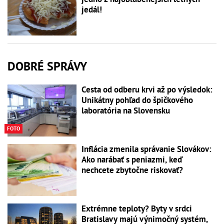
jedál!
DOBRÉ SPRÁVY
Cesta od odberu krvi až po výsledok:
Unikátny pohľad do špičkového
laboratória na Slovensku
FOTO
Inflácia zmenila správanie Slovákov:
Ako narábať s peniazmi, keď
nechcete zbytočne riskovať?
Extrémne teploty? Byty v srdci
Bratislavy majú výnimočný systém,