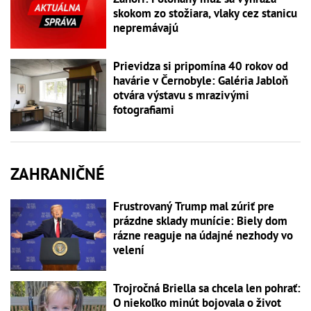
skokom zo stožiara, vlaky cez stanicu
nepremávajú
Prievidza si pripomína 40 rokov od
havárie v Černobyle: Galéria Jabloň
otvára výstavu s mrazivými
fotografiami
ZAHRANIČNÉ
Frustrovaný Trump mal zúriť pre
prázdne sklady munície: Biely dom
rázne reaguje na údajné nezhody vo
velení
Trojročná Briella sa chcela len pohrať:
O niekoľko minút bojovala o život