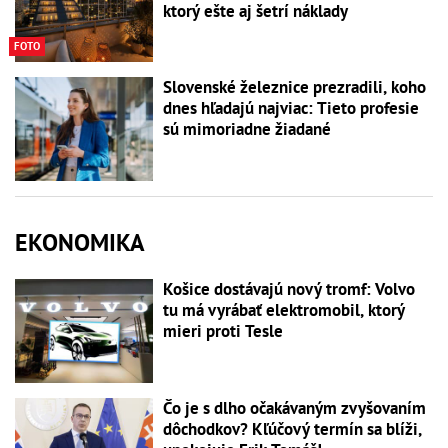
ktorý ešte aj šetrí náklady
FOTO
Slovenské železnice prezradili, koho
dnes hľadajú najviac: Tieto profesie
sú mimoriadne žiadané
EKONOMIKA
Košice dostávajú nový tromf: Volvo
tu má vyrábať elektromobil, ktorý
mieri proti Tesle
Čo je s dlho očakávaným zvyšovaním
dôchodkov? Kľúčový termín sa blíži,