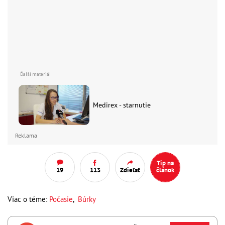
Medirex - starnutie
Reklama
Tip na
19
113
Zdieľať
článok
Viac o téme:
Počasie
,
Búrky