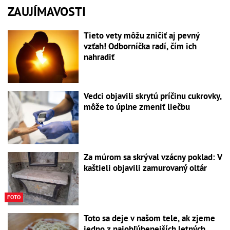
ZAUJÍMAVOSTI
Tieto vety môžu zničiť aj pevný
vzťah! Odborníčka radí, čím ich
nahradiť
Vedci objavili skrytú príčinu cukrovky,
môže to úplne zmeniť liečbu
Za múrom sa skrýval vzácny poklad: V
kaštieli objavili zamurovaný oltár
FOTO
Toto sa deje v našom tele, ak zjeme
jedno z najobľúbenejších letných