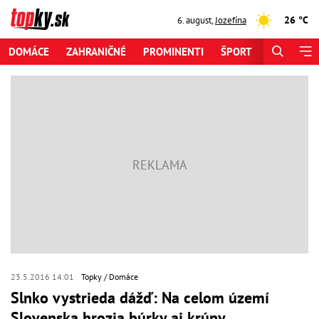
26 °C
6. august
,
Jozefína
DOMÁCE
ZAHRANIČNÉ
PROMINENTI
ŠPORT
ZAUJÍMAV
23.5.2016 14:01
Topky
Domáce
Slnko vystrieda dážď: Na celom území
Slovenska hrozia búrky aj krúpy