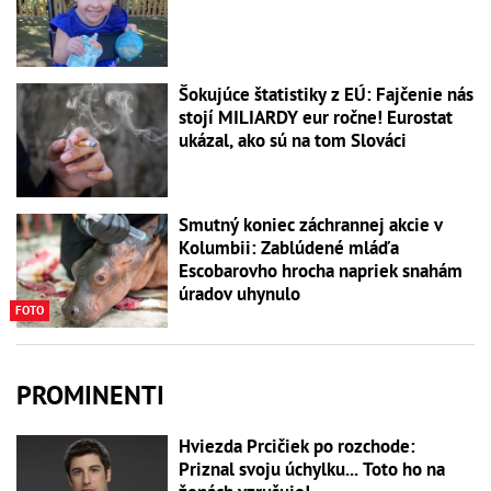
Šokujúce štatistiky z EÚ: Fajčenie nás
stojí MILIARDY eur ročne! Eurostat
ukázal, ako sú na tom Slováci
Smutný koniec záchrannej akcie v
Kolumbii: Zablúdené mláďa
Escobarovho hrocha napriek snahám
úradov uhynulo
FOTO
PROMINENTI
Hviezda Prcičiek po rozchode:
Priznal svoju úchylku... Toto ho na