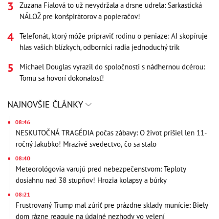
Zuzana Fialová to už nevydržala a drsne udrela: Sarkastická
NÁLOŽ pre konšpirátorov a popieračov!
Telefonát, ktorý môže pripraviť rodinu o peniaze: AI skopíruje
hlas vašich blízkych, odborníci radia jednoduchý trik
Michael Douglas vyrazil do spoločnosti s nádhernou dcérou:
Tomu sa hovorí dokonalosť!
NAJNOVŠIE ČLÁNKY
08:46
NESKUTOČNÁ TRAGÉDIA počas zábavy: O život prišiel len 11-
ročný Jakubko! Mrazivé svedectvo, čo sa stalo
08:40
Meteorológovia varujú pred nebezpečenstvom: Teploty
dosiahnu nad 38 stupňov! Hrozia kolapsy a búrky
08:21
Frustrovaný Trump mal zúriť pre prázdne sklady munície: Biely
dom rázne reaguje na údajné nezhody vo velení