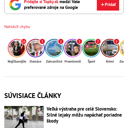
Pridajte si Topky.sk
medzi Vaše
Pridať
preferované zdroje na Google
Nahlásiť chybu
16
5
2
3
7
5
Najčítanejšie
Domáce
Zahraničné
Prominenti
Šport
Krimi
Zaují
SÚVISIACE ČLÁNKY
Veľká výstraha pre celé Slovensko:
Silné lejaky môžu napáchať poriadne
škody