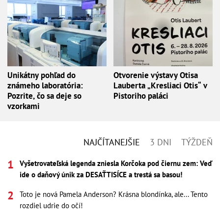
Unikátny pohľad do
Otvorenie výstavy Otisa
známeho laboratória:
Lauberta „Kresliaci Otis“ v
Pozrite, čo sa deje so
Pistoriho paláci
vzorkami
NAJČÍTANEJŠIE
3 DNI
TÝŽDEŇ
Vyšetrovateľská legenda zniesla Korčoka pod čiernu zem: Veď
ide o daňový únik za DESAŤTISÍCE a trestá sa basou!
Toto je nová Pamela Anderson? Krásna blondínka, ale... Tento
rozdiel udrie do očí!