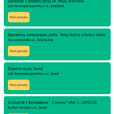
Upratovač v predajni (m/ž), OC Polus, Bratislava
Lidl Slovenská republika, s.r.o., Bratislava
Pozri ponuku
Operatívny zamestnanec pošty - Pošty Košice a Košice okolie
Slovenská pošta, a.s., Košický kraj
Pozri ponuku
Dispečer (m/ž), Sereď
Lidl Slovenská republika, s.r.o., Sereď
Pozri ponuku
Sústružník v Bernolákove - 2 zmeny ! (Ref. č.: 1005213)
Grafton Slovakia s.r.o., Senec