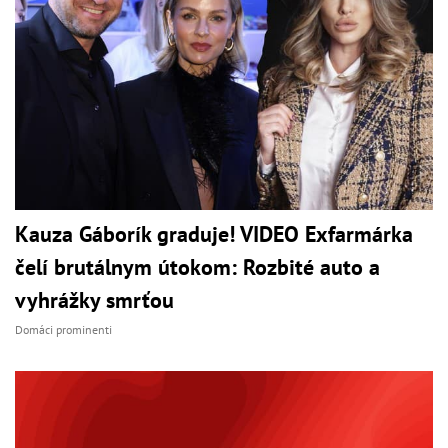
Kauza Gáborík graduje! VIDEO Exfarmárka
čelí brutálnym útokom: Rozbité auto a
vyhrážky smrťou
Domáci prominenti