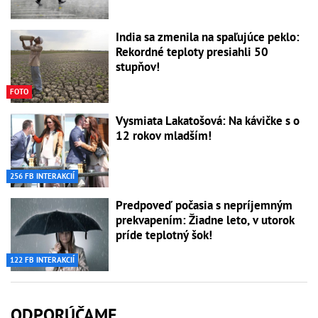
India sa zmenila na spaľujúce peklo:
Rekordné teploty presiahli 50
stupňov!
FOTO
Vysmiata Lakatošová: Na kávičke s o
12 rokov mladším!
256 FB INTERAKCIÍ
Predpoveď počasia s nepríjemným
prekvapením: Žiadne leto, v utorok
príde teplotný šok!
122 FB INTERAKCIÍ
ODPORÚČAME