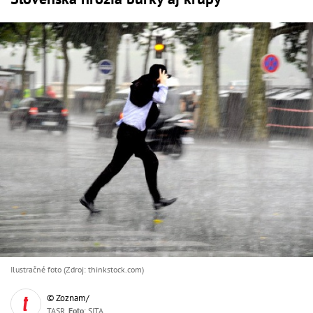
Ilustračné foto (Zdroj: thinkstock.com)
© Zoznam/
TASR,
Foto
: SITA