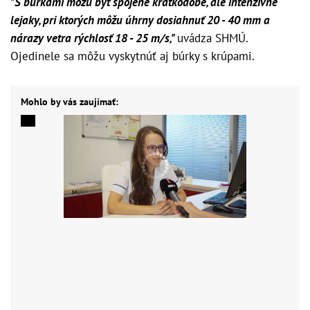
"S búrkami môžu byť spojené krátkodobé, ale intenzívne
lejaky, pri ktorých môžu úhrny dosiahnuť 20 - 40 mm a
nárazy vetra rýchlosť 18 - 25 m/s,"
uvádza SHMÚ.
Ojedinele sa môžu vyskytnúť aj búrky s krúpami.
Mohlo by vás zaujímať: