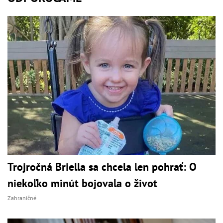
Trojročná Briella sa chcela len pohrať: O
niekoľko minút bojovala o život
Zahraničné