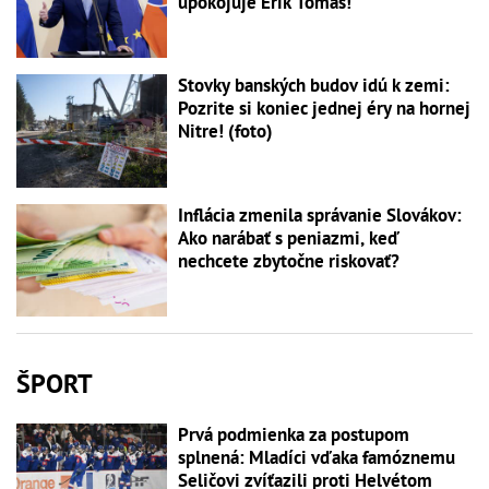
upokojuje Erik Tomáš!
Stovky banských budov idú k zemi:
Pozrite si koniec jednej éry na hornej
Nitre! (foto)
Inflácia zmenila správanie Slovákov:
Ako narábať s peniazmi, keď
nechcete zbytočne riskovať?
ŠPORT
Prvá podmienka za postupom
splnená: Mladíci vďaka famóznemu
Seličovi zvíťazili proti Helvétom