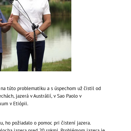
a túto problematiku a s úspechom už čistil od
chách, jazerá v Austrálií, v Sao Paolo v
xum v Etiópii.
u, ho požiadalo o pomoc pri čistení jazera.
plocha jazera pred 20 rokmi. Problémom jazera je,