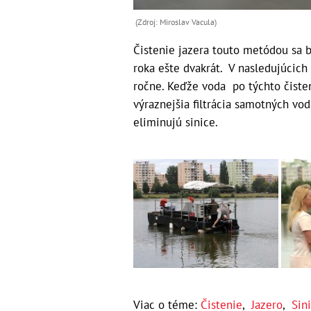
(Zdroj: Miroslav Vacula)
Čistenie jazera touto metódou sa b
roka ešte dvakrát. V nasledujúcic
ročne. Keďže voda po týchto čisten
výraznejšia filtrácia samotných vo
eliminujú sinice.
Viac o téme:
Čistenie
,
Jazero
,
Sin