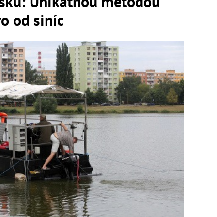
nsku: Unikátnou metódou
ro od siníc