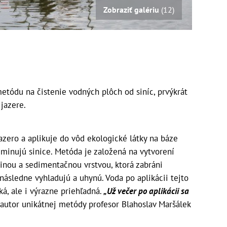
Zobraziť galériu
(12)
etódu na čistenie vodných plôch od siníc, prvýkrát
jazere.
azero a aplikuje do vôd ekologické látky na báze
liminujú sinice. Metóda je založená na vytvorení
dinou a sedimentačnou vrstvou, ktorá zabráni
a následne vyhladujú a uhynú. Voda po aplikácii tejto
ká, ale i výrazne priehľadná.
„Už večer po aplikácii sa
 autor unikátnej metódy profesor Blahoslav Maršálek