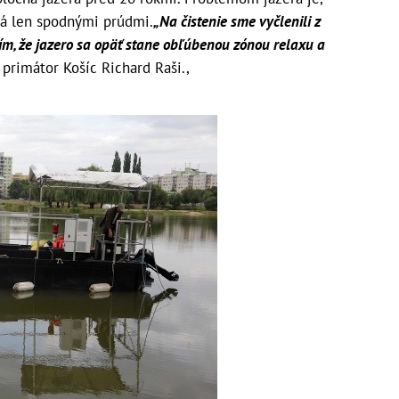
ká len spodnými prúdmi.
„Na čistenie sme vyčlenili z
rím, že jazero sa opäť stane obľúbenou zónou relaxu a
primátor Košíc Richard Raši.,