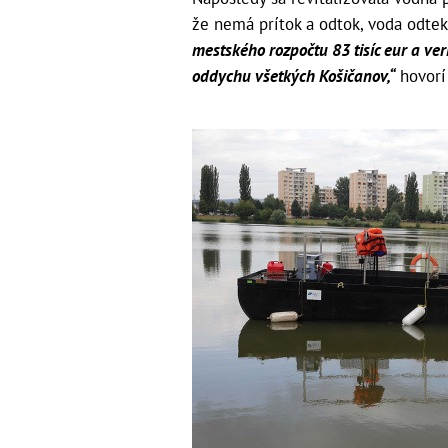
že nemá prítok a odtok, voda odte
mestského rozpočtu 83 tisíc eur a ve
oddychu všetkých Košičanov,“
hovorí 