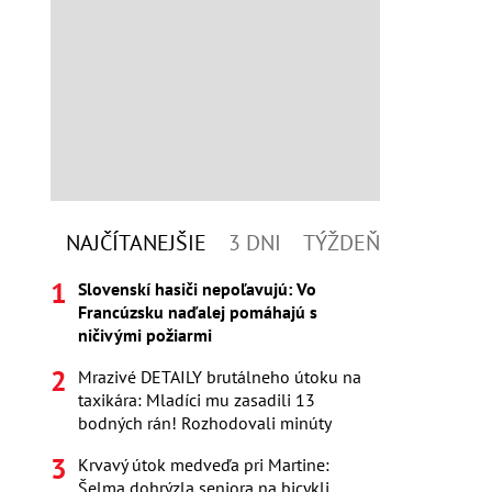
NAJČÍTANEJŠIE
3 DNI
TÝŽDEŇ
Slovenskí hasiči nepoľavujú: Vo
Francúzsku naďalej pomáhajú s
ničivými požiarmi
Mrazivé DETAILY brutálneho útoku na
taxikára: Mladíci mu zasadili 13
bodných rán! Rozhodovali minúty
Krvavý útok medveďa pri Martine:
Šelma dohrýzla seniora na bicykli,