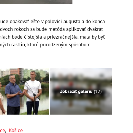
ude opakovať ešte v polovici augusta a do konca
h dvoch rokoch sa bude metóda aplikovať dvakrát
iach bude čistejšia a priezračnejšia, mala by byť
dných rastlín, ktoré prirodzeným spôsobom
Zobraziť galériu
(12)
ice
,
Košice