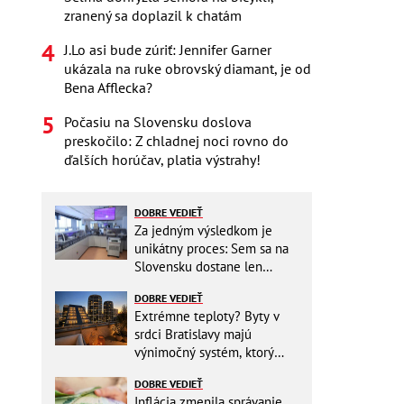
zranený sa doplazil k chatám
J.Lo asi bude zúriť: Jennifer Garner
ukázala na ruke obrovský diamant, je od
Bena Afflecka?
Počasiu na Slovensku doslova
preskočilo: Z chladnej noci rovno do
ďalších horúčav, platia výstrahy!
DOBRE VEDIEŤ
Za jedným výsledkom je
unikátny proces: Sem sa na
Slovensku dostane len
málokto
DOBRE VEDIEŤ
Extrémne teploty? Byty v
srdci Bratislavy majú
výnimočný systém, ktorý
ešte aj šetrí náklady
DOBRE VEDIEŤ
Inflácia zmenila správanie