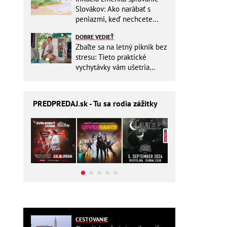
Slovákov: Ako narábať s
peniazmi, keď nechcete
zbytočne riskovať?
DOBRE VEDIEŤ
Zbaľte sa na letný piknik bez
stresu: Tieto praktické
vychytávky vám ušetria
miesto v batohu!
PREDPREDAJ
.sk - Tu sa rodia zážitky
CESTOVANIE