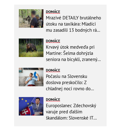
DOMÁCE
Mrazivé DETAILY brutálneho
útoku na taxikára: Mladíci
mu zasadili 13 bodných rán!
Rozhodovali minúty
DOMÁCE
Krvavý útok medveďa pri
Martine: Šelma dohrýzla
seniora na bicykli, zranený
sa doplazil k chatám
DOMÁCE
Počasiu na Slovensku
doslova preskočilo: Z
chladnej noci rovno do
ďalších horúčav, platia
DOMÁCE
výstrahy!
Europoslanec Zdechovský
varuje pred ďalším
škandálom: Slovenské IT
projekty preveruje Brusel, v
hre sú milióny!