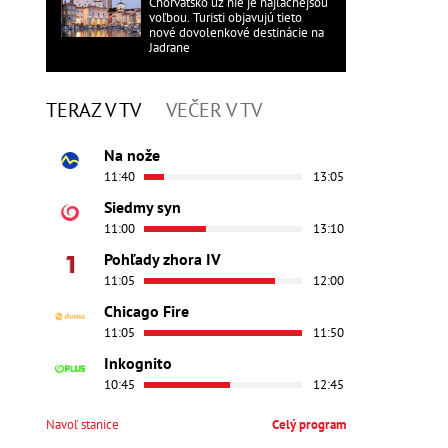
Chorvátsko už nie je najlacnejšou
voľbou. Turisti objavujú tieto
nové dovolenkové destinácie na
Jadrane
TERAZ V TV
VEČER V TV
Na nože
11:40
13:05
Siedmy syn
11:00
13:10
Pohľady zhora IV
11:05
12:00
Chicago Fire
11:05
11:50
Inkognito
10:45
12:45
Navoľ stanice
Celý program