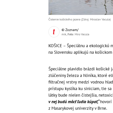
Čistenie košického jazera (Zdroj: Miroslav Vacula)
© Zoznam/
mik,
Foto
: Miro Vacula
KOŠICE – Špeciálnu a ekologickú m
na Slovensku aplikujú na košickom 
Špeciálne plavidlo brázdi košické j
zlúčeniny železa a hliníka, ktoré e
filtračnej vrstvy medzi vodnou hla
prístupu kyslíka ku siniciam, tie s
látky bude nielen čistejšia, netoxic
v nej budú môcť ľudia kúpať,“
hovorí
z Masarykovej univerzity v Brne.