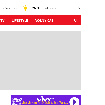
ajtra Vavrinec
26 °C
 TV
LIFESTYLE
VOĽNÝ ČAS
STREAM
NAŽIVO
Jax Jones ft. D.O.D & Ina Wroldsen