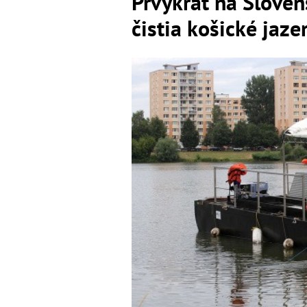
Prvýkrát na Slove
čistia košické jaze