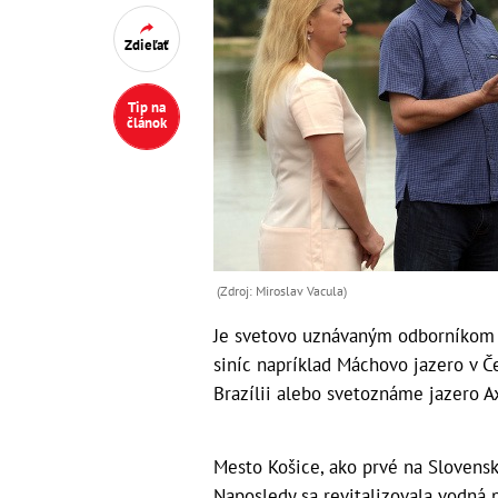
Zdieľať
Tip na
článok
(Zdroj: Miroslav Vacula)
Je svetovo uznávaným odborníkom n
siníc napríklad Máchovo jazero v Če
Brazílii alebo svetoznáme jazero A
Mesto Košice, ako prvé na Slovensk
Naposledy sa revitalizovala vodná 