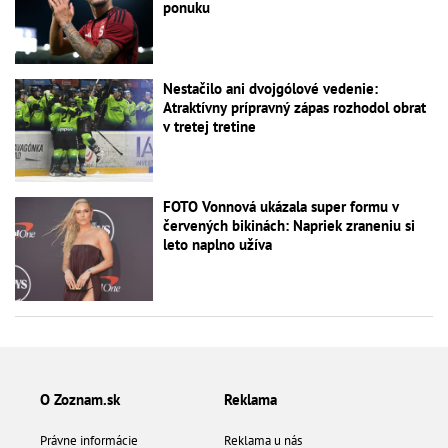
ponuku
Nestačilo ani dvojgólové vedenie:
Atraktívny prípravný zápas rozhodol obrat
v tretej tretine
FOTO Vonnová ukázala super formu v
červených bikinách: Napriek zraneniu si
leto naplno užíva
O Zoznam.sk
Reklama
Právne informácie
Reklama u nás