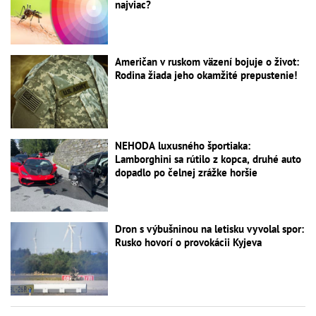
najviac?
Američan v ruskom väzení bojuje o život:
Rodina žiada jeho okamžité prepustenie!
NEHODA luxusného športiaka:
Lamborghini sa rútilo z kopca, druhé auto
dopadlo po čelnej zrážke horšie
Dron s výbušninou na letisku vyvolal spor:
Rusko hovorí o provokácii Kyjeva