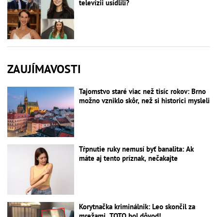
televízii usídlili?
ZAUJÍMAVOSTI
Tajomstvo staré viac než tisíc rokov: Brno
možno vzniklo skôr, než si historici mysleli
Tŕpnutie ruky nemusí byť banalita: Ak
máte aj tento príznak, nečakajte
Korytnačka kriminálnik: Leo skončil za
mrežami, TOTO bol dôvod!