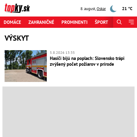
21 °C
8. august
,
Oskar
DOMÁCE
ZAHRANIČNÉ
PROMINENTI
ŠPORT
ZAUJÍMAV
VÝSKYT
5.8.2026 13:35
Hasiči bijú na poplach: Slovensko trápi
zvýšený počet požiarov v prírode