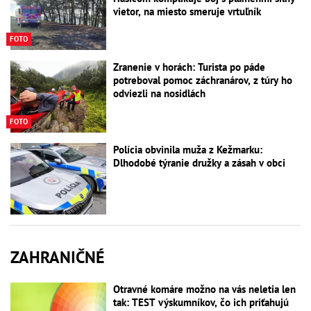
vietor, na miesto smeruje vrtuľník
FOTO
Zranenie v horách: Turista po páde
potreboval pomoc záchranárov, z túry ho
odviezli na nosidlách
FOTO
Polícia obvinila muža z Kežmarku:
Dlhodobé týranie družky a zásah v obci
ZAHRANIČNÉ
Otravné komáre možno na vás neletia len
tak: TEST výskumníkov, čo ich priťahujú