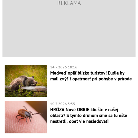
14.7.2026 18:16
Medveď opäť blízko turistov! Ľudia by
mali zvýšiť opatrnosť pri pohybe v prírode
10.7.2026 5:55
HRÔZA Nové OBRIE kliešte v našej
oblasti? S týmto druhom sme sa tu ešte
nestretli, obeť vie nasledovať!