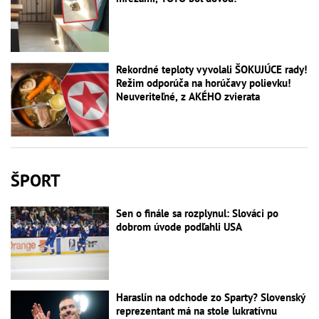
Rekordné teploty vyvolali ŠOKUJÚCE rady!
Režim odporúča na horúčavy polievku!
Neuveriteľné, z AKÉHO zvierata
ŠPORT
Sen o finále sa rozplynul: Slováci po
dobrom úvode podľahli USA
Haraslín na odchode zo Sparty? Slovenský
reprezentant má na stole lukratívnu