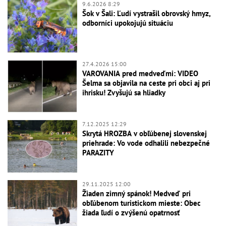
9.6.2026 8:29
Šok v Šali: Ľudí vystrašil obrovský hmyz,
odborníci upokojujú situáciu
27.4.2026 15:00
VAROVANIA pred medveďmi: VIDEO
Šelma sa objavila na ceste pri obci aj pri
ihrisku! Zvyšujú sa hliadky
7.12.2025 12:29
Skrytá HROZBA v obľúbenej slovenskej
priehrade: Vo vode odhalili nebezpečné
PARAZITY
29.11.2025 12:00
Žiaden zimný spánok! Medveď pri
obľúbenom turistickom mieste: Obec
žiada ľudí o zvýšenú opatrnosť