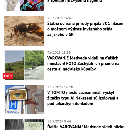
a apeluje na zvýšenú hygienu
16.7.2025 14:42
Štátna ochrana prírody prijala 701 hlásení
o možnom výskyte invázneho sršňa
ázijského v SR
7.6.2025 15:59
VAROVANIE Medvede videli na ďalších
miestach! FOTO Zachytili ich priamo na
ceste aj neďaleko kúpeľov
FOTO
23.5.2025 16:28
V TOMTO meste zaznamenali výskyt
žltačky typu A! Nakazení sú izolovaní a
pod lekárskym dohľadom
12.5.2025 8:44
Ďalšie VAROVANIA! Medvede videli blízko