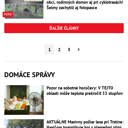
obcí, rodinných domov aj pri cyklotrasách!
Šelmy zachytili aj fotopasce
FOTO
ĎALŠIE ČLÁNKY
1
2
3
DOMÁCE SPRÁVY
Pozor na sobotné horúčavy: V TEJTO
oblasti môže teplota prekročiť 33 stupňov
AKTUÁLNE Masívny požiar lesa pri Trstíne:
Hasičom komplikuje boj s plameňmi silný