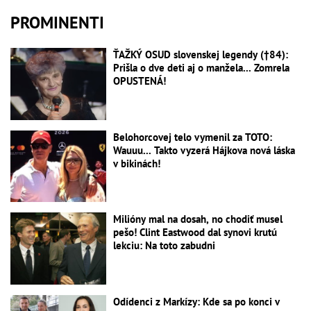
PROMINENTI
ŤAŽKÝ OSUD slovenskej legendy (†84):
Prišla o dve deti aj o manžela... Zomrela
OPUSTENÁ!
Belohorcovej telo vymenil za TOTO:
Wauuu... Takto vyzerá Hájkova nová láska
v bikinách!
Milióny mal na dosah, no chodiť musel
pešo! Clint Eastwood dal synovi krutú
lekciu: Na toto zabudni
Odídenci z Markízy: Kde sa po konci v