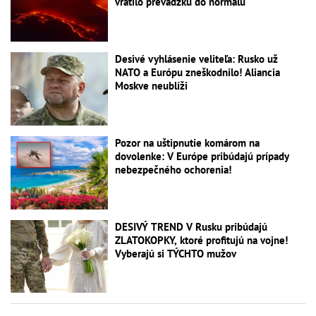
vrátilo prevádzku do normálu
Desivé vyhlásenie veliteľa: Rusko už
NATO a Európu zneškodnilo! Aliancia
Moskve neublíži
Pozor na uštipnutie komárom na
dovolenke: V Európe pribúdajú prípady
nebezpečného ochorenia!
DESIVÝ TREND V Rusku pribúdajú
ZLATOKOPKY, ktoré profitujú na vojne!
Vyberajú si TÝCHTO mužov