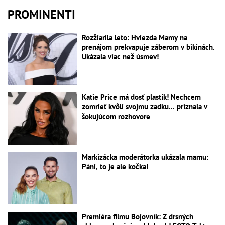
PROMINENTI
Rozžiarila leto: Hviezda Mamy na
prenájom prekvapuje záberom v bikinách.
Ukázala viac než úsmev!
Katie Price má dosť plastík! Nechcem
zomrieť kvôli svojmu zadku... priznala v
šokujúcom rozhovore
Markizácka moderátorka ukázala mamu:
Páni, to je ale kočka!
Premiéra filmu Bojovník: Z drsných