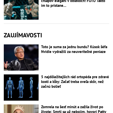
chlapov elegáni v oblekoch! FOTO Takto
im to pristane...
ZAUJÍMAVOSTI
Toto je suma za jednu bundu? Kúsok šéfa
Nvidie vydražili za neuveriteľné peniaze
5 najdôležitejších rád ortopéda pre zdravé
kosti a kĺby: Začať treba oveľa skôr, než
začnú bolieť
Zomrela na šesť minút a zažila život po
živote: Smrti sa už nebojím, hovorí Patty