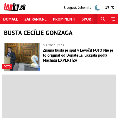
19 °C
9. august
,
Ľubomíra
DOMÁCE
ZAHRANIČNÉ
PROMINENTI
ŠPORT
ZAUJÍMAV
BUSTA CECÍLIE GONZAGA
3.9.2025 12:59
Známa busta je späť v Levoči! FOTO Nie je
to originál od Donatella, ukázala podľa
Machalu EXPERTÍZA
FOTO