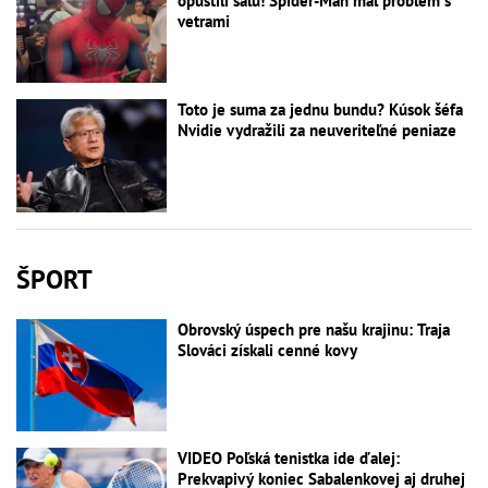
opustili sálu! Spider-Man mal problém s
vetrami
Toto je suma za jednu bundu? Kúsok šéfa
Nvidie vydražili za neuveriteľné peniaze
ŠPORT
Obrovský úspech pre našu krajinu: Traja
Slováci získali cenné kovy
VIDEO Poľská tenistka ide ďalej:
Prekvapivý koniec Sabalenkovej aj druhej