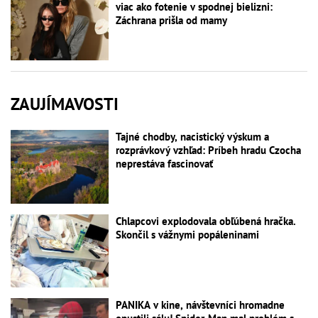
viac ako fotenie v spodnej bielizni:
Záchrana prišla od mamy
ZAUJÍMAVOSTI
Tajné chodby, nacistický výskum a
rozprávkový vzhľad: Príbeh hradu Czocha
neprestáva fascinovať
Chlapcovi explodovala obľúbená hračka.
Skončil s vážnymi popáleninami
PANIKA v kine, návštevníci hromadne