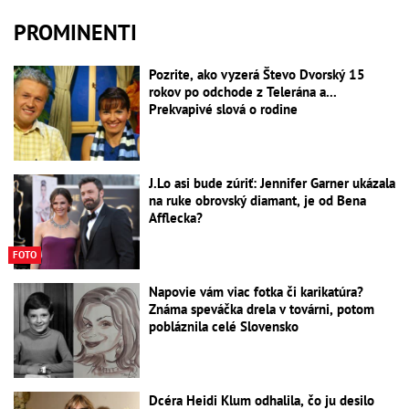
PROMINENTI
Pozrite, ako vyzerá Števo Dvorský 15
rokov po odchode z Telerána a...
Prekvapivé slová o rodine
J.Lo asi bude zúriť: Jennifer Garner ukázala
na ruke obrovský diamant, je od Bena
Afflecka?
FOTO
Napovie vám viac fotka či karikatúra?
Známa speváčka drela v továrni, potom
pobláznila celé Slovensko
Dcéra Heidi Klum odhalila, čo ju desilo