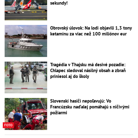
sekundy!
Obrovský úlovok: Na lodi objavili 1,3 tony
ketamínu za viac než 100 miliónov eur
Tragédia v Thajsku má desivé pozadie:
Chlapec sledoval násilný obsah a zbraň
priniesol aj do školy
Slovenskí hasiči nepoľavujú: Vo
Francúzsku naďalej pomáhajú s ničivými
požiarmi
FOTO