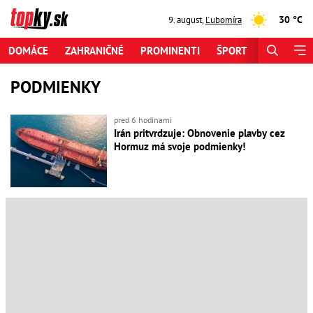
30 °C
9. august
,
Ľubomíra
DOMÁCE
ZAHRANIČNÉ
PROMINENTI
ŠPORT
ZAUJÍMAV
PODMIENKY
pred 6 hodinami
Irán pritvrdzuje: Obnovenie plavby cez
Hormuz má svoje podmienky!