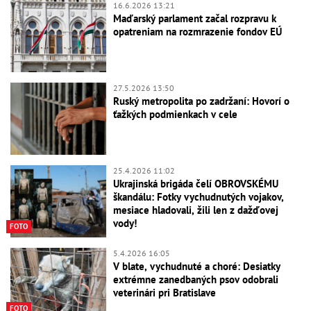
16.6.2026 13:21
Maďarský parlament začal rozpravu k
opatreniam na rozmrazenie fondov EÚ
27.5.2026 13:50
Ruský metropolita po zadržaní: Hovorí o
ťažkých podmienkach v cele
25.4.2026 11:02
Ukrajinská brigáda čelí OBROVSKÉMU
škandálu: Fotky vychudnutých vojakov,
mesiace hladovali, žili len z dažďovej
vody!
FOTO
5.4.2026 16:05
V blate, vychudnuté a choré: Desiatky
extrémne zanedbaných psov odobrali
veterinári pri Bratislave
FOTO