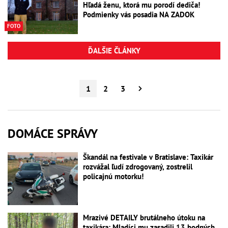
Hľadá ženu, ktorá mu porodí dediča!
Podmienky vás posadia NA ZADOK
FOTO
ĎALŠIE ČLÁNKY
1
2
3
DOMÁCE SPRÁVY
Škandál na festivale v Bratislave: Taxikár
rozvážal ľudí zdrogovaný, zostrelil
policajnú motorku!
Mrazivé DETAILY brutálneho útoku na
taxikára: Mladíci mu zasadili 13 bodných