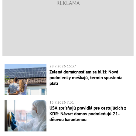
28.7.2026 15:37
Zelená domácnostiam sa blíži: Nové
podmienky meškajú, termín spustenia
platí
15.7.2026 7:31
USA sprísňujú pravidlá pre cestujúcich z
KDR: Návrat domov podmieňujú 21-
dňovou karanténou