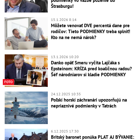
podmienky vo väzbe poženie do
Štrasburgu!
15.1.2026 8:14
Môžete venovať DVE percentá dane pre
rodičov: Tieto PODMIENKY treba splniť!
Kto na ne nemá nárok?
13.1.2026 10:20
Danko opäť Smeru vyčíta Lajčáka s
Epsteinom: KRÍZA pred koaličnou radou?
Šéf národniarov si kladie PODMIENKY
FOTO
24.12.2025 10:35
Poľskí horskí záchranári upozorňujú na
nepriaznivé podmienky v Tatrách
6.12.2025 17:30
Britský baronet ponúka PLAT AJ BÝVANIE: