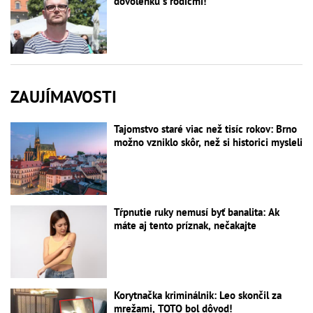
dovolenku s rodičmi!
ZAUJÍMAVOSTI
Tajomstvo staré viac než tisíc rokov: Brno
možno vzniklo skôr, než si historici mysleli
Tŕpnutie ruky nemusí byť banalita: Ak
máte aj tento príznak, nečakajte
Korytnačka kriminálnik: Leo skončil za
mrežami, TOTO bol dôvod!