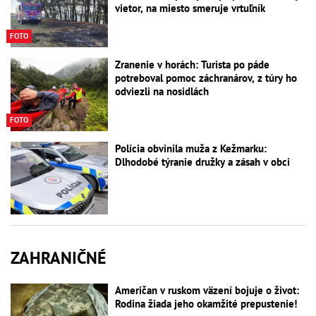
vietor, na miesto smeruje vrtuľník
FOTO
Zranenie v horách: Turista po páde
potreboval pomoc záchranárov, z túry ho
odviezli na nosidlách
FOTO
Polícia obvinila muža z Kežmarku:
Dlhodobé týranie družky a zásah v obci
ZAHRANIČNÉ
Američan v ruskom väzení bojuje o život:
Rodina žiada jeho okamžité prepustenie!