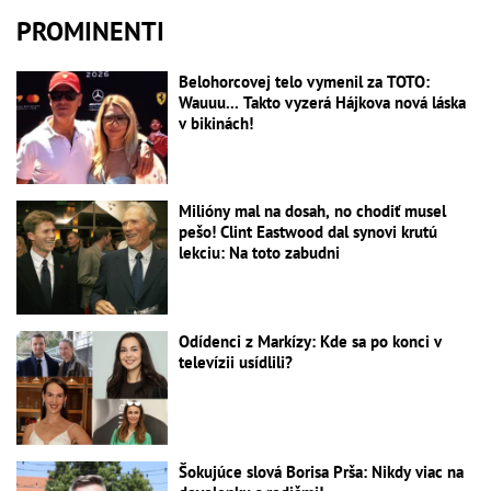
PROMINENTI
Belohorcovej telo vymenil za TOTO:
Wauuu... Takto vyzerá Hájkova nová láska
v bikinách!
Milióny mal na dosah, no chodiť musel
pešo! Clint Eastwood dal synovi krutú
lekciu: Na toto zabudni
Odídenci z Markízy: Kde sa po konci v
televízii usídlili?
Šokujúce slová Borisa Prša: Nikdy viac na