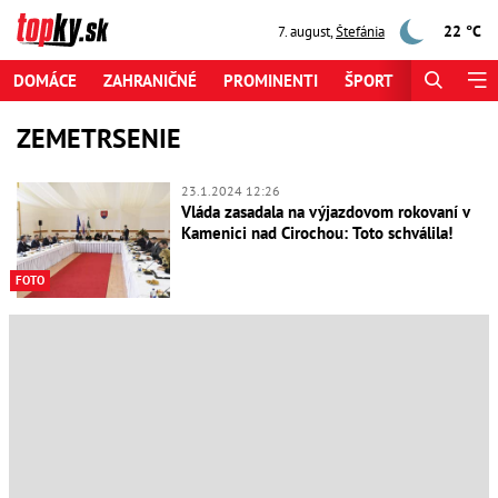
22 °C
7. august
,
Štefánia
DOMÁCE
ZAHRANIČNÉ
PROMINENTI
ŠPORT
ZAUJÍMAV
ZEMETRSENIE
23.1.2024 12:26
Vláda zasadala na výjazdovom rokovaní v
Kamenici nad Cirochou: Toto schválila!
FOTO