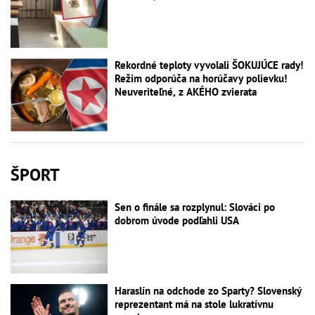
Rekordné teploty vyvolali ŠOKUJÚCE rady!
Režim odporúča na horúčavy polievku!
Neuveriteľné, z AKÉHO zvierata
ŠPORT
Sen o finále sa rozplynul: Slováci po
dobrom úvode podľahli USA
Haraslín na odchode zo Sparty? Slovenský
reprezentant má na stole lukratívnu