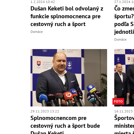
27.1.2024 1
1.2.2024 10:42
Čo zmen
Dušan Keketi bol odvolaný z
športu?
funkcie splnomocnenca pre
podľa 
cestovný ruch a šport
jednotl
Domáce
Domáce
FOTO
29.11.2023 13:22
16.11.2023 
Splnomocnencom pre
Športov
cestovný ruch a šport bude
ministe
Dušan Keketi
miesta 