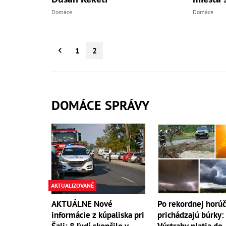
Domáce
Domáce
1
2
DOMÁCE SPRÁVY
AKTUALIZOVANÉ
AKTUÁLNE Nové
Po rekordnej horú
informácie z kúpaliska pri
prichádzajú búrky:
Šali: 8 ľudí skončilo v
Výstrahy platia do