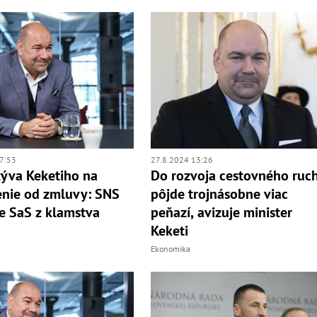
7:53
27.8.2024 13:26
ýva Keketiho na
Do rozvoja cestovného ruc
nie od zmluvy: SNS
pôjde trojnásobne viac
e SaS z klamstva
peňazí, avizuje minister
Keketi
Ekonomika