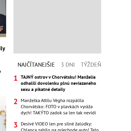
ily
NAJČÍTANEJŠIE
3 DNI
TÝŽDEŇ
o
TAJNÝ ostrov v Chorvátsku! Manželia
odhalili dovolenku plnú neviazaného
sexu a pikatné detaily
Manželka Attilu Végha rozpálila
Chorvátsko: FOTO v plavkách vyráža
dych! TAKÝTO zadok sa len tak nevidí
Desivé VIDEO len pre silné žalúdky:
Chlapca zabilo na priechode auto! Telo