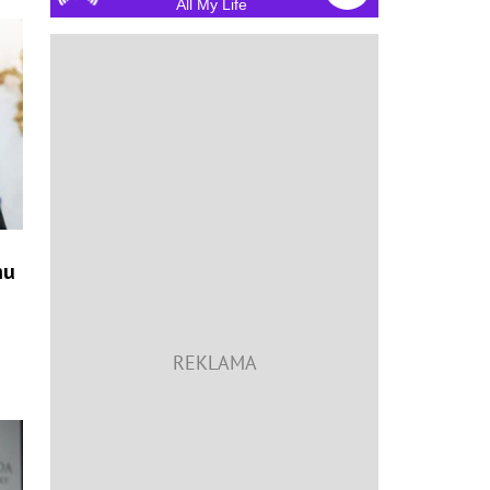
All My Life
hu