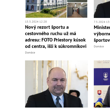
15.5.2024 12:28
7.5.2024 13
Nový rezort športu a
Ministe
cestovného ruchu už má
výborne
adresu: FOTO Priestory kúsok
športov
od centra, išli k súkromníkovi
Domáce
Domáce