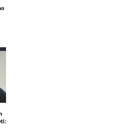
ho
h
ti: