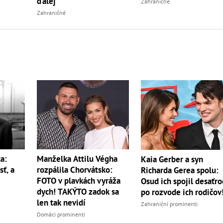
ďalej
Zahraničné
Zahraničné
a:
Manželka Attilu Végha
Kaia Gerber a syn
sť, a
rozpálila Chorvátsko:
Richarda Gerea spolu:
FOTO v plavkách vyráža
Osud ich spojil desaťro
dych! TAKÝTO zadok sa
po rozvode ich rodičov
len tak nevidí
Zahraniční prominenti
Domáci prominenti