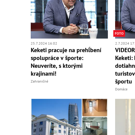
FOTO
25.7.2024 16:02
2.7.2024 17
Keketi pracuje na prehĺbení
VIDEOR
spolupráce v športe:
Keketi:
Neuveríte, s ktorými
dotiahn
krajinami!
turisto
športu
Zahraničné
Domáce