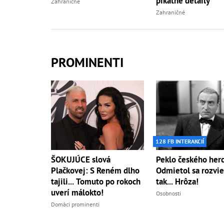
pikatné detaily
Zahraničné
Zahraničné
PROMINENTI
128 FB INTERAKCIÍ
ŠOKUJÚCE slová
Peklo českého herc
Plačkovej: S Reném dlho
Odmietol sa rozvie
tajili... Tomuto po rokoch
tak... Hrôza!
uverí málokto!
Osobnosti
Domáci prominenti