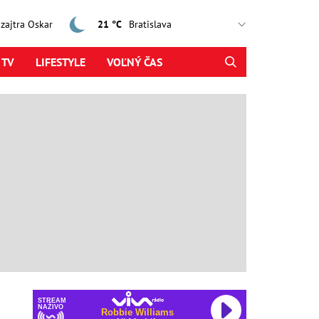
, zajtra Oskar
21 °C
 TV
LIFESTYLE
VOĽNÝ ČAS
STREAM
NAŽIVO
Robbie Williams