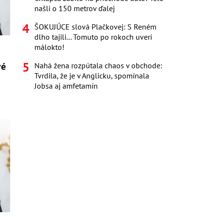
našli o 150 metrov ďalej
ŠOKUJÚCE slová Plačkovej: S Reném
dlho tajili... Tomuto po rokoch uverí
málokto!
vé
Nahá žena rozpútala chaos v obchode:
Tvrdila, že je v Anglicku, spomínala
u
Jobsa aj amfetamín