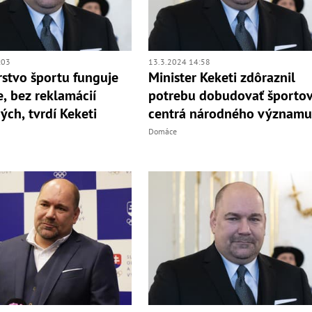
:03
13.3.2024 14:58
rstvo športu funguje
Minister Keketi zdôraznil
, bez reklamácií
potrebu dobudovať športo
ých, tvrdí Keketi
centrá národného význam
Domáce