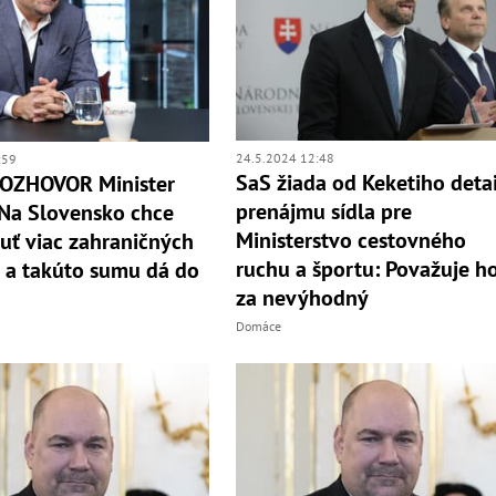
24.5.2024 12:48
:59
SaS žiada od Keketiho deta
OZHOVOR Minister
prenájmu sídla pre
 Na Slovensko chce
Ministerstvo cestovného
uť viac zahraničných
ruchu a športu: Považuje h
v a takúto sumu dá do
za nevýhodný
Domáce