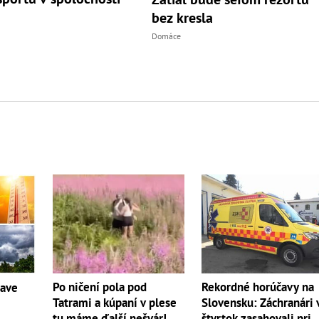
bez kresla
Domáce
Po ničení pola pod
Rekordné horúčavy na
čave
Tatrami a kúpaní v plese
Slovensku: Záchranári 
tu máme ďalší nešvár!
štvrtok zasahovali pri