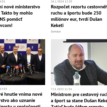
6:01
26.1.2024 12:20
í nové ministerstvo
Rozpočet rezortu cestovné
 Takto by mohlo
ruchu a športu bude 250
SNS pomôcť
miliónov eur, tvrdí Dušan
ivcom!
Keketi
Domáce
13:03
7.11.2023 11:54
é hnutie vníma nové
Ministrom pre cestovný ruc
rstvo ako uznanie
a šport sa stane Dušan Keke
športu v spoločnosti
Zatiaľ bude šéfom rezortu