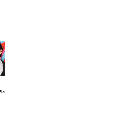
čia
!