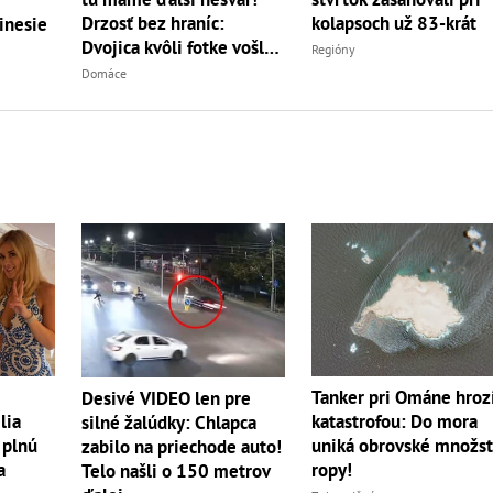
Drzosť bez hraníc:
kolapsoch už 83-krát
inesie
Dvojica kvôli fotke vošla
Regióny
do...
Domáce
Tanker pri Ománe hroz
Desivé VIDEO len pre
lia
katastrofou: Do mora
silné žalúdky: Chlapca
 plnú
uniká obrovské množs
zabilo na priechode auto!
a
ropy!
Telo našli o 150 metrov