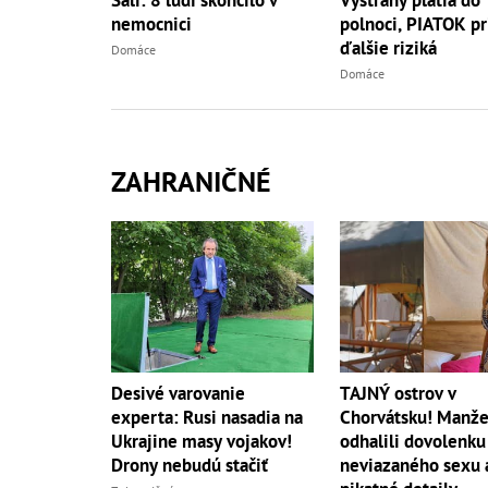
nemocnici
polnoci, PIATOK pr
ďalšie riziká
Domáce
Domáce
ZAHRANIČNÉ
Desivé varovanie
TAJNÝ ostrov v
experta: Rusi nasadia na
Chorvátsku! Manže
Ukrajine masy vojakov!
odhalili dovolenku
Drony nebudú stačiť
neviazaného sexu 