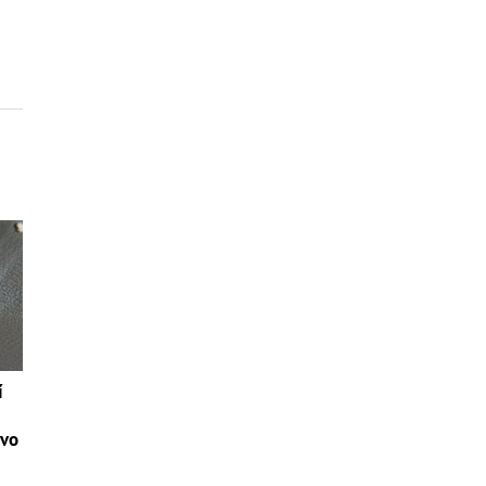
í
tvo