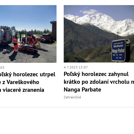
4.7.2023 15:07
:03
Poľský horolezec zahynul
ľský horolezec utrpel
krátko po zdolaní vrcholu 
 z Vareškového
Nanga Parbate
 viaceré zranenia
Zahraničné