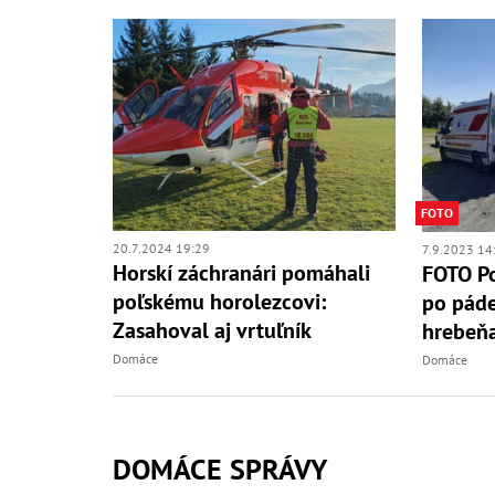
FOTO
20.7.2024 19:29
7.9.2023 14
Horskí záchranári pomáhali
FOTO Po
poľskému horolezcovi:
po páde
Zasahoval aj vrtuľník
hrebeňa
Domáce
Domáce
DOMÁCE SPRÁVY