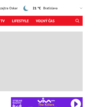
, zajtra Oskar
21 °C
 TV
LIFESTYLE
VOĽNÝ ČAS
STREAM
NAŽIVO
The Killers