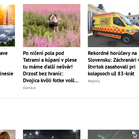
Po ničení pola pod
Rekordné horúčavy na
čave
Tatrami a kúpaní v plese
Slovensku: Záchranári 
tu máme ďalší nešvár!
štvrtok zasahovali pri
Drzosť bez hraníc:
kolapsoch už 83-krát
inesie
Dvojica kvôli fotke vošla
Regióny
do...
Domáce