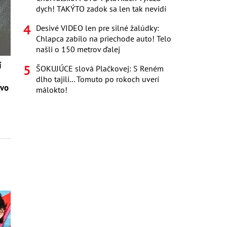
dych! TAKÝTO zadok sa len tak nevidí
Desivé VIDEO len pre silné žalúdky:
Chlapca zabilo na priechode auto! Telo
našli o 150 metrov ďalej
í
ŠOKUJÚCE slová Plačkovej: S Reném
dlho tajili... Tomuto po rokoch uverí
tvo
málokto!