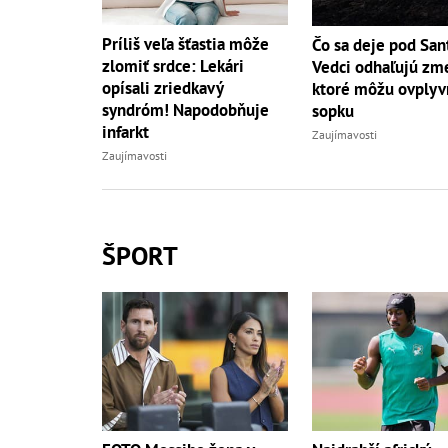
Príliš veľa šťastia môže
Čo sa deje pod San
zlomiť srdce: Lekári
Vedci odhaľujú zm
opísali zriedkavý
ktoré môžu ovplyv
syndróm! Napodobňuje
sopku
infarkt
Zaujímavosti
Zaujímavosti
ŠPORT