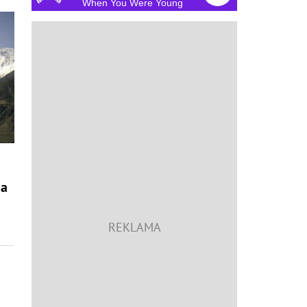
When You Were Young
na