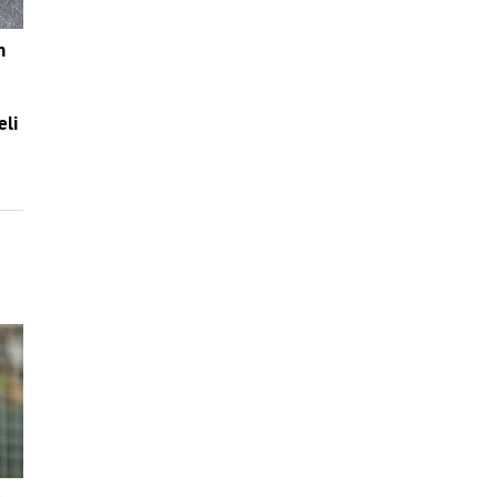
n
eli