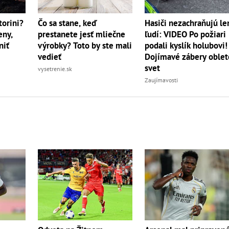
torini?
Čo sa stane, keď
Hasiči nezachraňujú le
eny,
prestanete jesť mliečne
ľudí: VIDEO Po požiari
niť
výrobky? Toto by ste mali
podali kyslík holubovi!
vedieť
Dojímavé zábery oblet
svet
vysetrenie.sk
Zaujímavosti