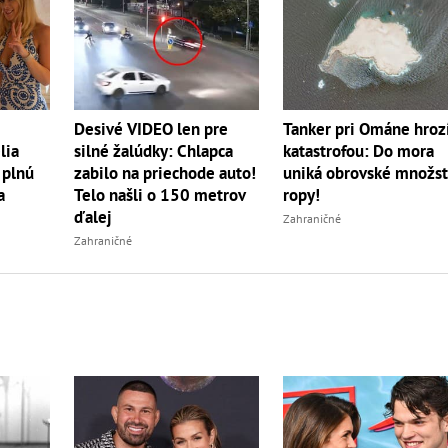
Tanker pri Ománe hroz
Desivé VIDEO len pre
lia
katastrofou: Do mora
silné žalúdky: Chlapca
 plnú
uniká obrovské množs
zabilo na priechode auto!
a
ropy!
Telo našli o 150 metrov
ďalej
Zahraničné
Zahraničné