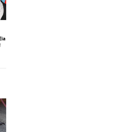
čia
!