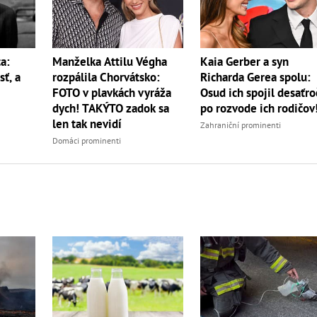
a:
Manželka Attilu Végha
Kaia Gerber a syn
sť, a
rozpálila Chorvátsko:
Richarda Gerea spolu:
FOTO v plavkách vyráža
Osud ich spojil desaťro
dych! TAKÝTO zadok sa
po rozvode ich rodičov
len tak nevidí
Zahraniční prominenti
Domáci prominenti