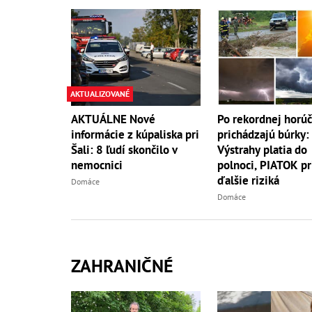
AKTUALIZOVANÉ
AKTUÁLNE Nové
Po rekordnej horú
informácie z kúpaliska pri
prichádzajú búrky:
Šali: 8 ľudí skončilo v
Výstrahy platia do
nemocnici
polnoci, PIATOK pr
ďalšie riziká
Domáce
Domáce
ZAHRANIČNÉ