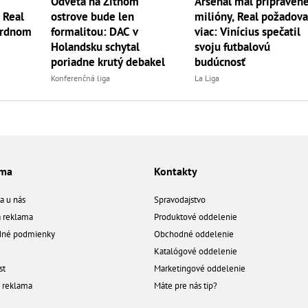
Odveta na Žitnom
Arsenal mal pripraven
? Real
ostrove bude len
milióny, Real požadova
ordnom
formalitou: DAC v
viac: Vinícius spečatil
Holandsku schytal
svoju futbalovú
poriadne krutý debakel
budúcnosť
Konferenčná liga
La Liga
ama
Kontakty
a u nás
Spravodajstvo
á reklama
Produktové oddelenie
né podmienky
Obchodné oddelenie
Katalógové oddelenie
st
Marketingové oddelenie
a reklama
Máte pre nás tip?