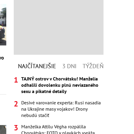
vo
NAJČÍTANEJŠIE
3 DNI
TÝŽDEŇ
TAJNÝ ostrov v Chorvátsku! Manželia
odhalili dovolenku plnú neviazaného
sexu a pikatné detaily
Desivé varovanie experta: Rusi nasadia
na Ukrajine masy vojakov! Drony
nebudú stačiť
Manželka Attilu Végha rozpálila
Chorvátsko: FOTO v plavkách vyráža