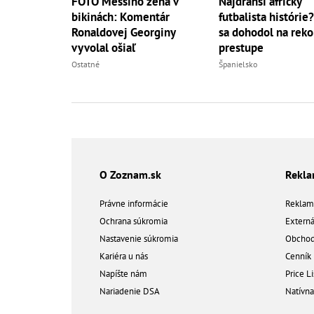
FOTO Messiho žena v
Najdrahší africký
bikinách: Komentár
futbalista histórie
Ronaldovej Georginy
sa dohodol na rek
vyvolal ošiaľ
prestupe
Ostatné
Španielsko
O Zoznam.sk
Rekl
Právne informácie
Reklam
Ochrana súkromia
Extern
Nastavenie súkromia
Obchod
Kariéra u nás
Cenník
Napíšte nám
Price Li
Nariadenie DSA
Natívn