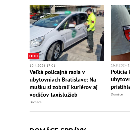
FOTO
16.8.2024 1
10.4.2026 17:01
Polícia
Veľká policajná razia v
ubytovn
ubytovniach Bratislave: Na
pristih
mušku si zobrali kuriérov aj
vodičov taxislužieb
Domáce
Domáce