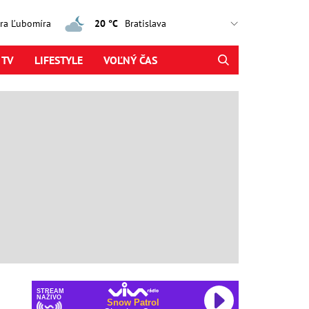
jtra Ľubomíra
20 °C
 TV
LIFESTYLE
VOĽNÝ ČAS
STREAM
NAŽIVO
Snow Patrol