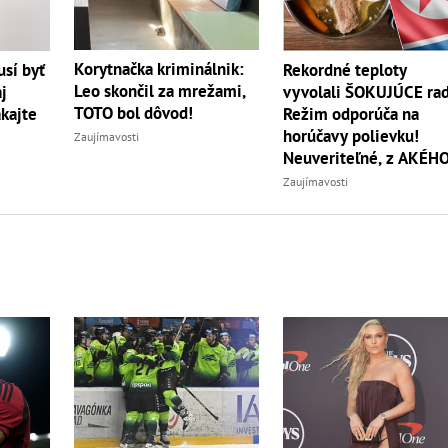
Korytnačka kriminálnik:
sí byť
Rekordné teploty
Leo skončil za mrežami,
j
vyvolali ŠOKUJÚCE rad
TOTO bol dôvod!
akajte
Režim odporúča na
horúčavy polievku!
Zaujímavosti
Neuveriteľné, z AKÉH
zvierata
Zaujímavosti