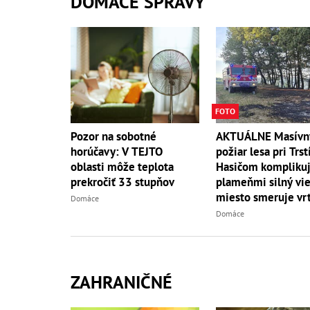
DOMÁCE SPRÁVY
FOTO
AKTUÁLNE Masívn
Pozor na sobotné
požiar lesa pri Trst
horúčavy: V TEJTO
Hasičom komplikuj
oblasti môže teplota
plameňmi silný vieto
prekročiť 33 stupňov
miesto smeruje vrt
Domáce
Domáce
ZAHRANIČNÉ