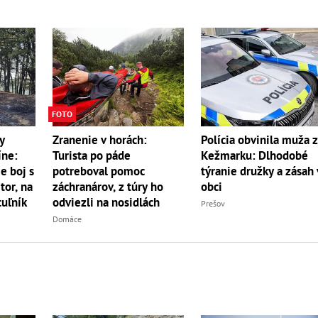
FOTO
y
Zranenie v horách:
Polícia obvinila muža 
íne:
Turista po páde
Kežmarku: Dlhodobé
e boj s
potreboval pomoc
týranie družky a zásah 
r, na
záchranárov, z túry ho
obci
uľník
odviezli na nosidlách
Prešov
Domáce