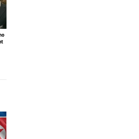
no
nt