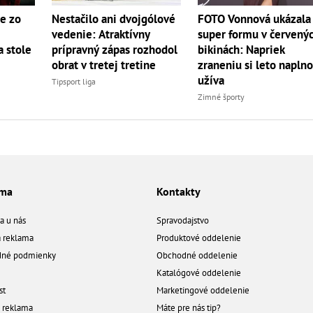
e zo
Nestačilo ani dvojgólové
FOTO Vonnová ukázala
vedenie: Atraktívny
super formu v červený
 stole
prípravný zápas rozhodol
bikinách: Napriek
obrat v tretej tretine
zraneniu si leto napln
užíva
Tipsport liga
Zimné športy
ama
Kontakty
a u nás
Spravodajstvo
á reklama
Produktové oddelenie
né podmienky
Obchodné oddelenie
Katalógové oddelenie
st
Marketingové oddelenie
a reklama
Máte pre nás tip?