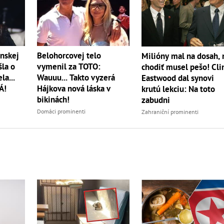
nskej
Belohorcovej telo
Milióny mal na dosah, 
šla o
vymenil za TOTO:
chodiť musel pešo! Cli
la...
Wauuu... Takto vyzerá
Eastwood dal synovi
Á!
Hájkova nová láska v
krutú lekciu: Na toto
bikinách!
zabudni
Domáci prominenti
Zahraniční prominenti