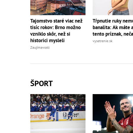
Tajomstvo staré viac než
Tŕpnutie ruky nemu
tisíc rokov: Brno možno
banalita: Ak máte a
vzniklo skôr, než si
tento príznak, neč
historici mysleli
vysetrenie.sk
Zaujímavosti
ŠPORT