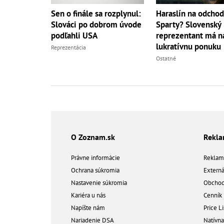
Sen o finále sa rozplynul:
Haraslín na odchod
Slováci po dobrom úvode
Sparty? Slovenský
podľahli USA
reprezentant má na
lukratívnu ponuku
Reprezentácia
Ostatné
O Zoznam.sk
Rekl
Právne informácie
Reklam
Ochrana súkromia
Extern
Nastavenie súkromia
Obchod
Kariéra u nás
Cenník
Napíšte nám
Price Li
Nariadenie DSA
Natívn