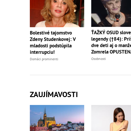
ŤAŽKÝ OSUD slove
Bolestivé tajomstvo
legendy (†84): Pri
Zdeny Studenkovej: V
dve deti aj o manže
mladosti podstúpila
Zomrela OPUSTEN
interrupciu!
Osobnosti
Domáci prominenti
ZAUJÍMAVOSTI