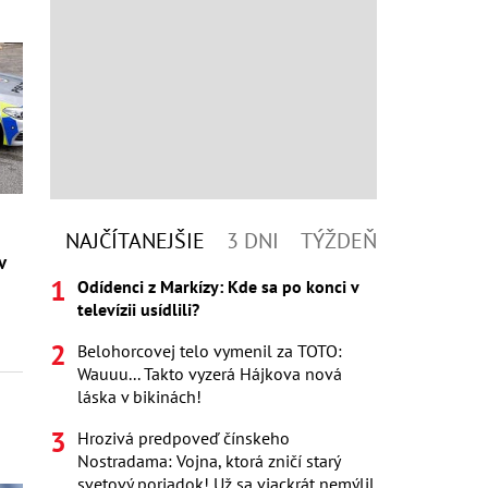
z
NAJČÍTANEJŠIE
3 DNI
TÝŽDEŇ
v
Odídenci z Markízy: Kde sa po konci v
televízii usídlili?
Belohorcovej telo vymenil za TOTO:
Wauuu... Takto vyzerá Hájkova nová
láska v bikinách!
Hrozivá predpoveď čínskeho
Nostradama: Vojna, ktorá zničí starý
svetový poriadok! Už sa viackrát nemýlil