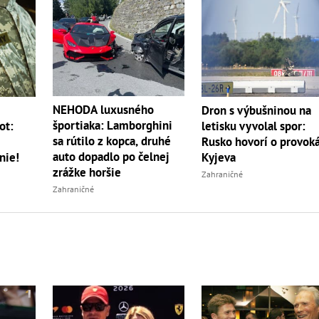
NEHODA luxusného
m
Dron s výbušninou na
športiaka: Lamborghini
ot:
letisku vyvolal spor:
sa rútilo z kopca, druhé
Rusko hovorí o provoká
auto dopadlo po čelnej
nie!
Kyjeva
zrážke horšie
Zahraničné
Zahraničné