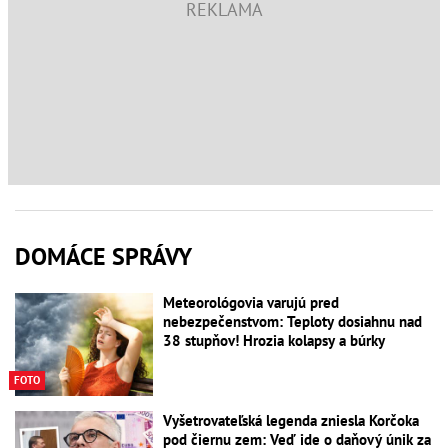
DOMÁCE SPRÁVY
Meteorológovia varujú pred
nebezpečenstvom: Teploty dosiahnu nad
38 stupňov! Hrozia kolapsy a búrky
FOTO
Vyšetrovateľská legenda zniesla Korčoka
pod čiernu zem: Veď ide o daňový únik za