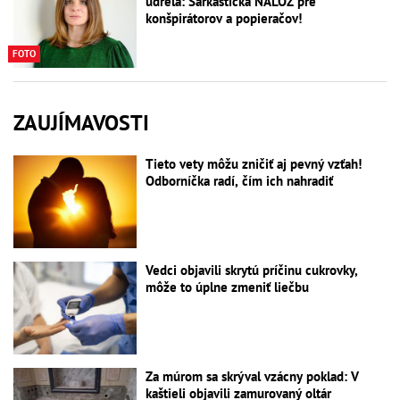
udrela: Sarkastická NÁLOŽ pre
konšpirátorov a popieračov!
FOTO
ZAUJÍMAVOSTI
Tieto vety môžu zničiť aj pevný vzťah!
Odborníčka radí, čím ich nahradiť
Vedci objavili skrytú príčinu cukrovky,
môže to úplne zmeniť liečbu
Za múrom sa skrýval vzácny poklad: V
kaštieli objavili zamurovaný oltár