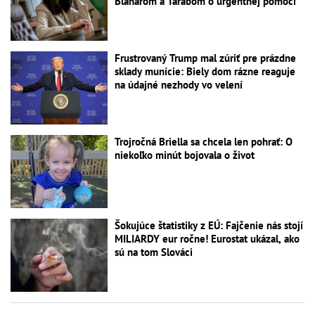
Blanárom a Tarabom o urgentnej pomoci
Frustrovaný Trump mal zúriť pre prázdne
sklady munície: Biely dom rázne reaguje
na údajné nezhody vo velení
Trojročná Briella sa chcela len pohrať: O
niekoľko minút bojovala o život
Šokujúce štatistiky z EÚ: Fajčenie nás stojí
MILIARDY eur ročne! Eurostat ukázal, ako
sú na tom Slováci