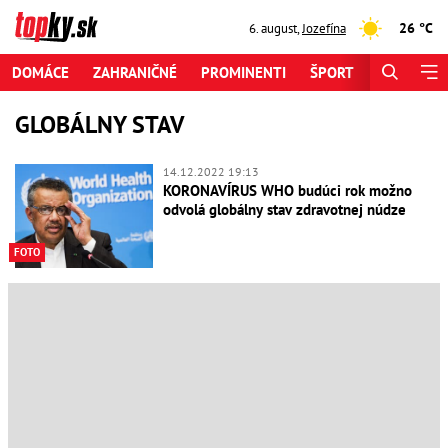
26 °C
6. august
,
Jozefína
DOMÁCE
ZAHRANIČNÉ
PROMINENTI
ŠPORT
ZAUJÍMAV
GLOBÁLNY STAV
14.12.2022 19:13
KORONAVÍRUS WHO budúci rok možno
odvolá globálny stav zdravotnej núdze
FOTO