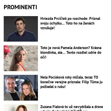
PROMINENTI
Hviezda Prcičiek po rozchode: Priznal
svoju úchylku... Toto ho na ženách
vzrušuje!
Toto je nová Pamela Anderson? Krásna
blondínka, ale... Tento rozdiel udrie do
očí!
Nela Pocisková roky mlčala, teraz TO
konečne verejne priznala: Filip Tůma ju
požiadal o ruku!
Zuzana Fialová to už nevydržala a drsne