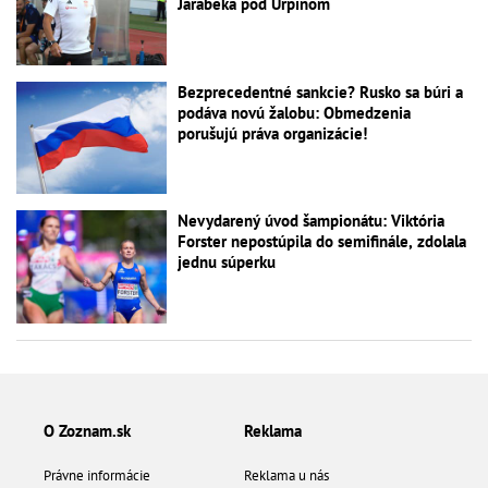
Jarábeka pod Urpínom
Bezprecedentné sankcie? Rusko sa búri a
podáva novú žalobu: Obmedzenia
porušujú práva organizácie!
Nevydarený úvod šampionátu: Viktória
Forster nepostúpila do semifinále, zdolala
jednu súperku
O Zoznam.sk
Reklama
Právne informácie
Reklama u nás