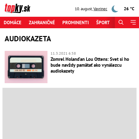
26 °C
10. august
,
Vavrinec
DOMÁCE
ZAHRANIČNÉ
PROMINENTI
ŠPORT
ZAUJÍMAV
AUDIOKAZETA
11.3.2021 6:58
Zomrel Holanďan Lou Ottens: Svet si ho
bude navždy pamätať ako vynálezcu
audiokazety