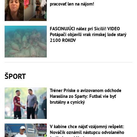
pracovať len na nájom!
FASCINUJÚCI nález pri Sicílii! VIDEO
Potápači objavili vrak rímskej lode starý
2100 ROKOV
ŠPORT
Tréner Priske o avizovanom odchode
Haraslína zo Sparty: Futbal vie byť
brutálny a cynický
V kabíne chce nájsť vzájomný rešpekt:
Nováčik oznámil nástupcu odvolaného