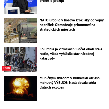
profesie prežijú
NATO urobilo v Kosove krok, aký od vojny
neprišiel: Obmedzuje prítomnosť na
strategických miestach
Kolumbia je v troskách: Počet obetí stále
rastie, vláda vyhlásila stav národnej
katastrofy
FOTO
Muničným skladom v Bulharsku otriasol
mohutný VÝBUCH: Nasledovala séria
ďalších explózií