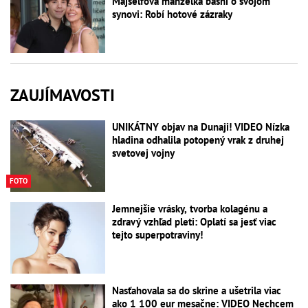
Majselfova manželka básni o svojom
synovi: Robí hotové zázraky
ZAUJÍMAVOSTI
UNIKÁTNY objav na Dunaji! VIDEO Nízka
hladina odhalila potopený vrak z druhej
svetovej vojny
FOTO
Jemnejšie vrásky, tvorba kolagénu a
zdravý vzhľad pleti: Oplatí sa jesť viac
tejto superpotraviny!
Nasťahovala sa do skrine a ušetrila viac
ako 1 100 eur mesačne: VIDEO Nechcem