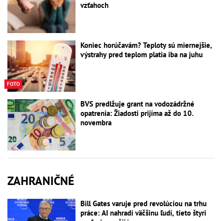
vzťahoch
Koniec horúčavám? Teploty sú miernejšie,
výstrahy pred teplom platia iba na juhu
FOTO
BVS predlžuje grant na vodozádržné
opatrenia: Žiadosti prijíma až do 10.
novembra
ZAHRANIČNÉ
Bill Gates varuje pred revolúciou na trhu
práce: AI nahradí väčšinu ľudí, tieto štyri