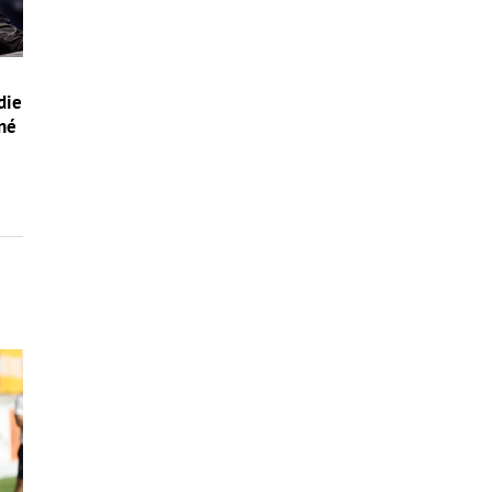
die
ľné