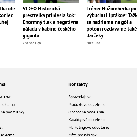
tka ide
VIDEO Historická
Tréner Ružomberka po
koniec
prestrelka priniesla šok:
výbuchu Liptákov: Ťaž
uhej
Enormný tlak a negatívna
sa nadrieme na gól a
nálada v kabíne českého
potom rozdávame také
giganta
darčeky
Chance liga
Niké liga
ama
Kontakty
a u nás
Spravodajstvo
á reklama
Produktové oddelenie
né podmienky
Obchodné oddelenie
Katalógové oddelenie
st
Marketingové oddelenie
a reklama
Máte pre nás tip?