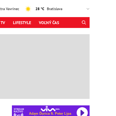
ajtra Vavrinec
28 °C
 TV
LIFESTYLE
VOĽNÝ ČAS
STREAM
NAŽIVO
Adam Ďurica ft. Peter Lipa