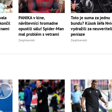
PANIKA v kine,
vala
Toto je suma za jednu
návštevníci hromadne
končil
bundu? Kúsok šéfa Nvi
opustili sálu! Spider-Man
inami
vydražili za neuverite
mal problém s vetrami
peniaze
Zaujímavosti
Zaujímavosti