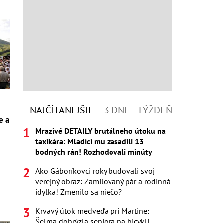
NAJČÍTANEJŠIE
3 DNI
TÝŽDEŇ
e a
Mrazivé DETAILY brutálneho útoku na
taxikára: Mladíci mu zasadili 13
bodných rán! Rozhodovali minúty
Ako Gáboríkovci roky budovali svoj
verejný obraz: Zamilovaný pár a rodinná
idylka! Zmenilo sa niečo?
Krvavý útok medveďa pri Martine:
Šelma dohrýzla seniora na bicykli,