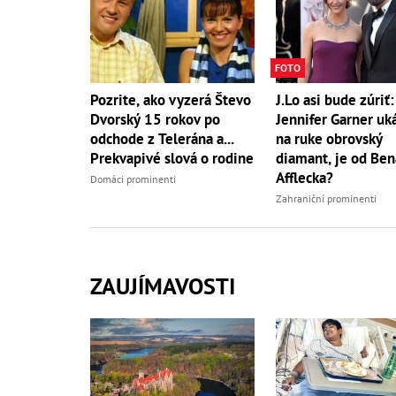
FOTO
J.Lo asi bude zúriť:
Pozrite, ako vyzerá Števo
Jennifer Garner uk
Dvorský 15 rokov po
na ruke obrovský
odchode z Telerána a...
diamant, je od Ben
Prekvapivé slová o rodine
Afflecka?
Domáci prominenti
Zahraniční prominenti
ZAUJÍMAVOSTI