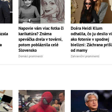
Napovie vám viac fotka či
Dcéra Heidi Klum
ázala
karikatúra? Známa
odhalila, čo ju desilo v
speváčka drela v továrni,
ako fotenie v spodnej
a
potom pobláznila celé
bielizni: Záchrana priš
Slovensko
od mamy
Domáci prominenti
Zahraniční prominenti