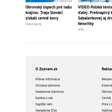
Obrovský úspech pre našu
VIDEO Poľská tenis
krajinu: Traja Slováci
ďalej: Prekvapivý 
získali cenné kovy
Sabalenkovej aj dr
favoritky
Vodné športy
WTA
O Zoznam.sk
Rekl
Právne informácie
Reklam
Ochrana súkromia
Extern
Nastavenie súkromia
Obchod
Kariéra u nás
Cenník
Napíšte nám
Price Li
Nariadenie DSA
Natívn