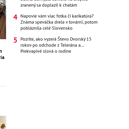
zranený sa doplazil k chatám
Napovie vám viac fotka či karikatúra?
Známa speváčka drela v továrni, potom
pobláznila celé Slovensko
Pozrite, ako vyzerá Števo Dvorský 15
rokov po odchode z Telerána a...
m
Prekvapivé slová o rodine
ria