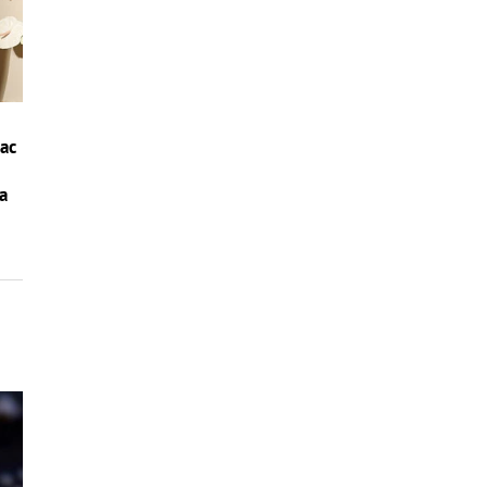
iac
la