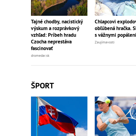
Tajné chodby, nacistický
Chlapcovi explodo
výskum a rozprávkový
obľúbená hračka. S
vzhľad: Príbeh hradu
s vážnymi popálen
Czocha neprestáva
Zaujímavosti
fascinovať
dromedar.sk
ŠPORT