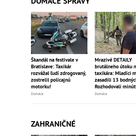
DOMÁCE SPRÁVY
Škandál na festivale v
Mrazivé DETAILY
Bratislave: Taxikár
brutálneho útoku 
rozvážal ľudí zdrogovaný,
taxikára: Mladíci 
zostrelil policajnú
zasadili 13 bodnýc
motorku!
Rozhodovali minút
Domáce
Domáce
ZAHRANIČNÉ