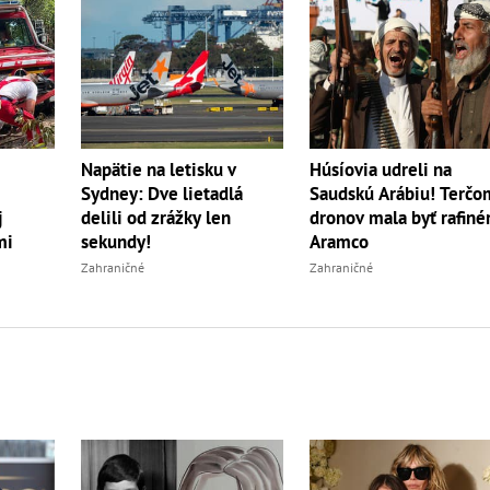
Napätie na letisku v
Húsíovia udreli na
Sydney: Dve lietadlá
Saudskú Arábiu! Terčo
j
delili od zrážky len
dronov mala byť rafiné
mi
sekundy!
Aramco
Zahraničné
Zahraničné