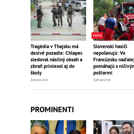
FOTO
Tragédia v Thajsku má
Slovenskí hasiči
desivé pozadie: Chlapec
nepoľavujú: Vo
sledoval násilný obsah a
Francúzsku naďale
zbraň priniesol aj do
pomáhajú s ničivý
školy
požiarmi
Zahraničné
Zahraničné
PROMINENTI