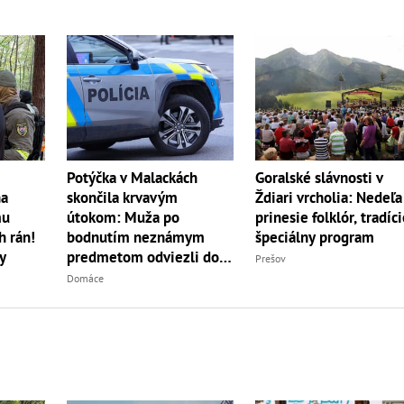
Goralské slávnosti v
Potýčka v Malackách
Ždiari vrcholia: Nedeľa
na
skončila krvavým
prinesie folklór, tradíci
mu
útokom: Muža po
špeciálny program
h rán!
bodnutím neznámym
y
predmetom odviezli do
Prešov
nemocnice
Domáce