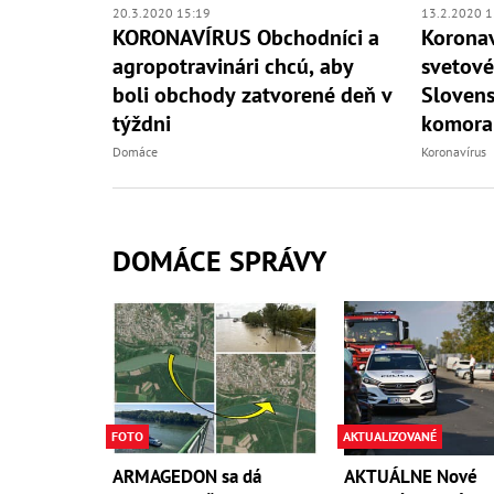
20.3.2020 15:19
13.2.2020 1
KORONAVÍRUS Obchodníci a
Koronav
agropotravinári chcú, aby
svetové
boli obchody zatvorené deň v
Slovens
týždni
komora
Domáce
Koronavírus
DOMÁCE SPRÁVY
FOTO
AKTUALIZOVANÉ
ARMAGEDON sa dá
AKTUÁLNE Nové