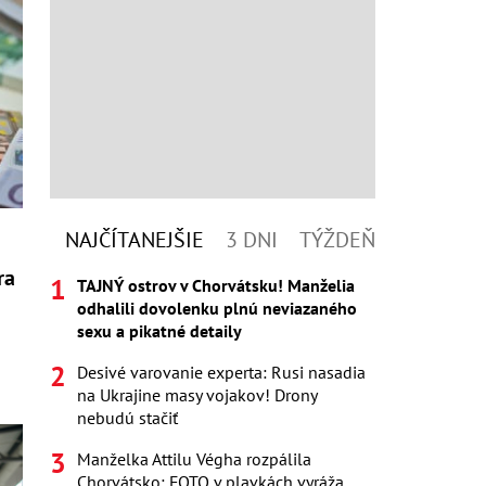
NAJČÍTANEJŠIE
3 DNI
TÝŽDEŇ
o
ra
TAJNÝ ostrov v Chorvátsku! Manželia
r
odhalili dovolenku plnú neviazaného
sexu a pikatné detaily
Desivé varovanie experta: Rusi nasadia
na Ukrajine masy vojakov! Drony
nebudú stačiť
Manželka Attilu Végha rozpálila
Chorvátsko: FOTO v plavkách vyráža