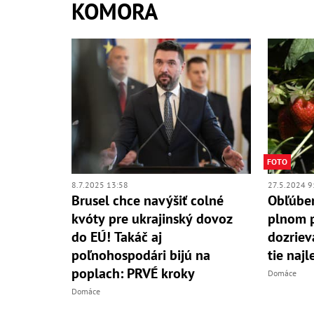
KOMORA
FOTO
8.7.2025 13:58
27.5.2024 9
Brusel chce navýšiť colné
Obľúbe
kvóty pre ukrajinský dovoz
plnom p
do EÚ! Takáč aj
dozriev
poľnohospodári bijú na
tie najl
poplach: PRVÉ kroky
Domáce
Domáce