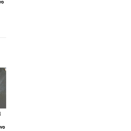
vo
í
tvo