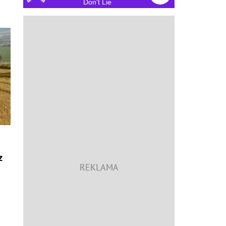
Don't Lie
z