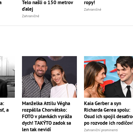
a
ropy!
Telo našli o 150 metrov
ďalej
Zahraničné
Zahraničné
a:
Manželka Attilu Végha
Kaia Gerber a syn
sť, a
rozpálila Chorvátsko:
Richarda Gerea spolu:
FOTO v plavkách vyráža
Osud ich spojil desaťro
dych! TAKÝTO zadok sa
po rozvode ich rodičov
len tak nevidí
Zahraniční prominenti