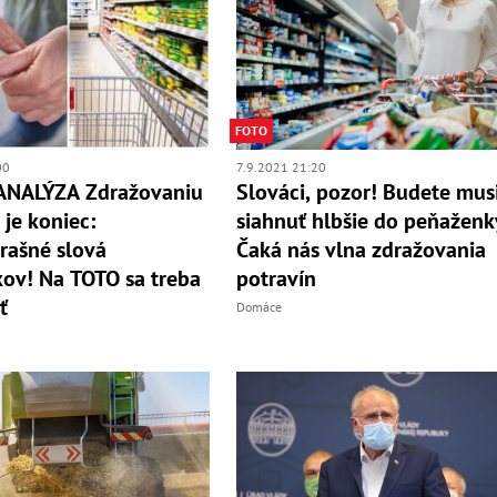
FOTO
00
7.9.2021 21:20
ANALÝZA Zdražovaniu
Slováci, pozor! Budete mus
 je koniec:
siahnuť hlbšie do peňaženk
rašné slová
Čaká nás vlna zdražovania
kov! Na TOTO sa treba
potravín
ť
Domáce