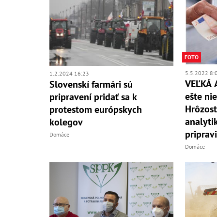
FOTO
5.5.2022 8:
1.2.2024 16:23
VEĽKÁ 
Slovenskí farmári sú
ešte nie
pripravení pridať sa k
Hrôzost
protestom európskych
analyti
kolegov
pripravi
Domáce
Domáce