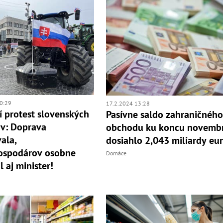
0:29
17.2.2024 13:28
í protest slovenských
Pasívne saldo zahraničnéh
v: Doprava
obchodu ku koncu novemb
ala,
dosiahlo 2,043 miliardy eu
ospodárov osobne
Domáce
 aj minister!