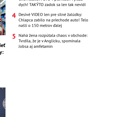
dych! TAKÝTO zadok sa len tak nevidí
Desivé VIDEO len pre silné žalúdky:
Chlapca zabilo na priechode auto! Telo
našli o 150 metrov ďalej
Nahá žena rozpútala chaos v obchode:
Tvrdila, že je v Anglicku, spomínala
ieť
Jobsa aj amfetamín
y: