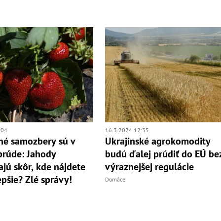
:04
16.3.2024 12:35
né samozbery sú v
Ukrajinské agrokomodity
rúde: Jahody
budú ďalej prúdiť do EÚ be
ajú skôr, kde nájdete
výraznejšej regulácie
epšie? Zlé správy!
Domáce