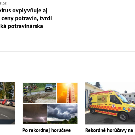
5:05
írus ovplyvňuje aj
 ceny potravín, tvrdí
ká potravinárska
Rekordné horúčavy na
Po rekordnej horúčave