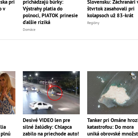
Slovensku: Záchranári 
ska pri
prichádzajú búrky:
štvrtok zasahovali pri
o v
Výstrahy platia do
kolapsoch už 83-krát
polnoci, PIATOK prinesie
ďalšie riziká
Regióny
Domáce
Tanker pri Ománe hroz
Desivé VIDEO len pre
lia
katastrofou: Do mora
silné žalúdky: Chlapca
 plnú
uniká obrovské množs
zabilo na priechode auto!