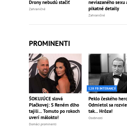
Drony nebudú stačiť
neviazaného sexu 
pikatné detaily
Zahraničné
Zahraničné
PROMINENTI
128 FB INTERAKCIÍ
ŠOKUJÚCE slová
Peklo českého herc
Plačkovej: S Reném dlho
Odmietol sa rozvie
tajili... Tomuto po rokoch
tak... Hrôza!
uverí málokto!
Osobnosti
Domáci prominenti