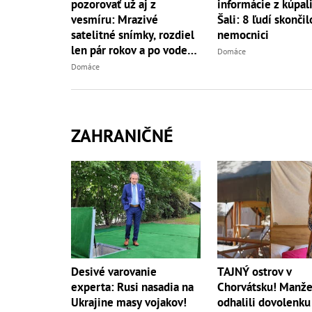
pozorovať už aj z
informácie z kúpali
vesmíru: Mrazivé
Šali: 8 ľudí skončil
satelitné snímky, rozdiel
nemocnici
len pár rokov a po vode
Domáce
ani stopy!
Domáce
ZAHRANIČNÉ
Desivé varovanie
TAJNÝ ostrov v
experta: Rusi nasadia na
Chorvátsku! Manže
Ukrajine masy vojakov!
odhalili dovolenku