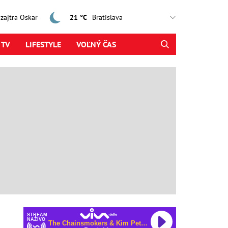
, zajtra Oskar
21 °C
 TV
LIFESTYLE
VOĽNÝ ČAS
STREAM
NAŽIVO
The Chainsmokers & Kim Petras