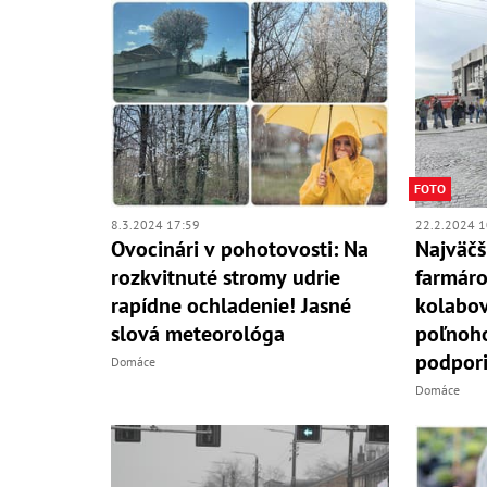
FOTO
8.3.2024 17:59
22.2.2024 1
Ovocinári v pohotovosti: Na
Najväčš
rozkvitnuté stromy udrie
farmáro
rapídne ochladenie! Jasné
kolabov
slová meteorológa
poľnoh
podporil
Domáce
Domáce