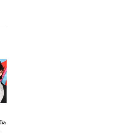
čia
!