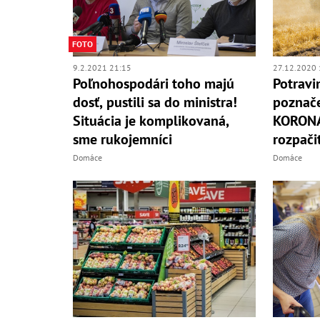
FOTO
9.2.2021 21:15
27.12.2020 
Poľnohospodári toho majú
Potravi
dosť, pustili sa do ministra!
poznač
Situácia je komplikovaná,
KORONA
sme rukojemníci
rozpači
Domáce
Domáce