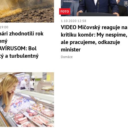
FOTO
1.10.2020 12:58
VIDEO Mičovský reaguje na
19:00
nári zhodnotili rok
kritiku komôr: My nespíme,
ený
ale pracujeme, odkazuje
VÍRUSOM: Bol
minister
tý a turbulentný
Domáce