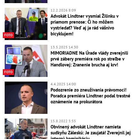
12.2.2026 8:09
Advokát Lindtner vysmial Žilinku v
priamom prenose: Či ho môžem
vystriedať? Veď aj ja rád vášnivo
bicyklujem!
FOTO
13.5.2025 14:30
MIMORIADNE Na Úrade vlády zverejnili
prvé zábery premiéra rok po streľbe v
Handlovej: Zranenie brucha aj krv!
FOTO
4.4.2025 14:00
Podozrenie zo zneužívania právomoci!
Poradca premiéra Lindtner podal trestné
oznámenie na prokurátora
15.8.2022 5:55
Obvinený advokát Lindtner namieta
sudkyňu Záleskú: Je zaujatá! Zverejnil jej
internú kominikáciu