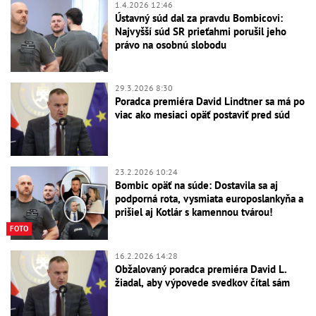
1.4.2026 12:46
Ústavný súd dal za pravdu Bombicovi:
Najvyšší súd SR prieťahmi porušil jeho
právo na osobnú slobodu
29.3.2026 8:30
Poradca premiéra David Lindtner sa má po
viac ako mesiaci opäť postaviť pred súd
23.2.2026 10:24
Bombic opäť na súde: Dostavila sa aj
podporná rota, vysmiata europoslankyňa a
prišiel aj Kotlár s kamennou tvárou!
FOTO
16.2.2026 14:28
Obžalovaný poradca premiéra David L.
žiadal, aby výpovede svedkov čítal sám