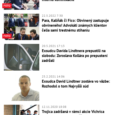
FOTO
22.5.2022 7:30
Para, Kaliňák či Fico: Obvinený zastupuje
obvineného! Advokáti známych klientov
čelia sami trestnému stíhaniu
FOTO
20.5.2021 17:13
Exsudcu Davida Lindtnera prepustili na
slobodu: Zoroslava Kollára po prepustení
zadržali
25.2.2021 14:06
Exsudca David Lindtner zostáva vo väzbe:
Rozhodol o tom Najvyšší súd
12.11.2020 18:08
Trojica zadržaná v rámci akcie Víchrica