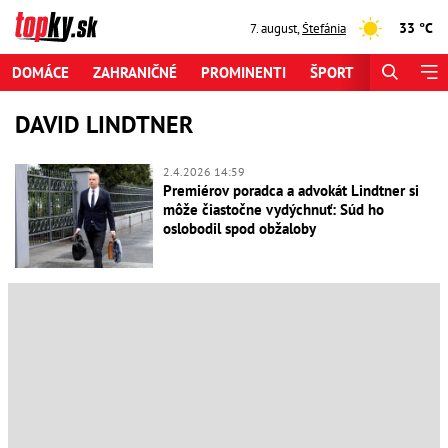
33 °C
7. august
,
Štefánia
DOMÁCE
ZAHRANIČNÉ
PROMINENTI
ŠPORT
ZAUJÍMAV
DAVID LINDTNER
2.4.2026 14:59
Premiérov poradca a advokát Lindtner si
môže čiastočne vydýchnuť: Súd ho
oslobodil spod obžaloby