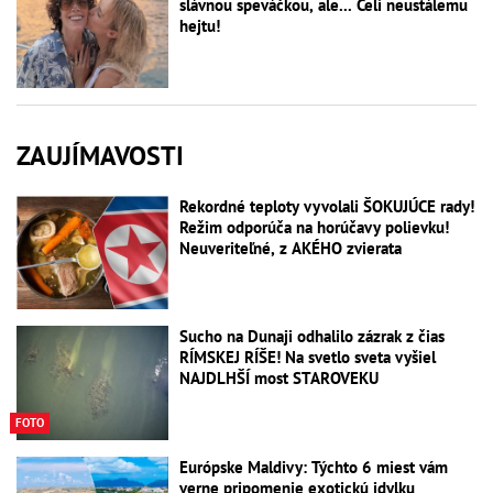
slávnou speváčkou, ale... Čelí neustálemu
hejtu!
ZAUJÍMAVOSTI
Rekordné teploty vyvolali ŠOKUJÚCE rady!
Režim odporúča na horúčavy polievku!
Neuveriteľné, z AKÉHO zvierata
Sucho na Dunaji odhalilo zázrak z čias
RÍMSKEJ RÍŠE! Na svetlo sveta vyšiel
NAJDLHŠÍ most STAROVEKU
FOTO
Európske Maldivy: Týchto 6 miest vám
verne pripomenie exotickú idylku