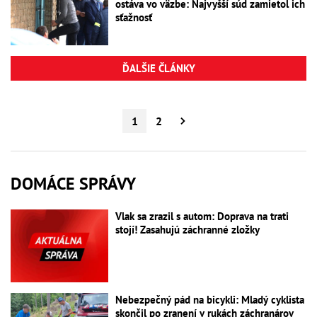
ostáva vo väzbe: Najvyšší súd zamietol ich
sťažnosť
ĎALŠIE ČLÁNKY
1
2
DOMÁCE SPRÁVY
Vlak sa zrazil s autom: Doprava na trati
stojí! Zasahujú záchranné zložky
Nebezpečný pád na bicykli: Mladý cyklista
skončil po zranení v rukách záchranárov