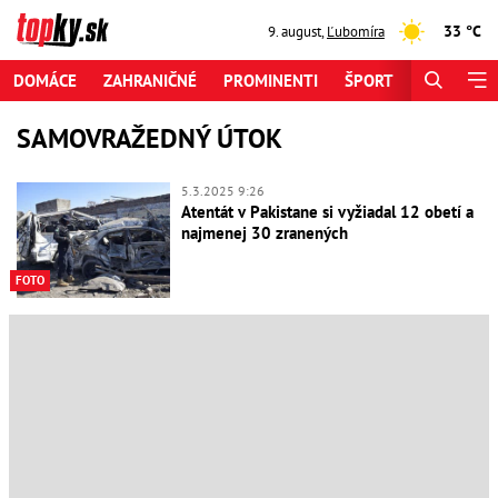
33 °C
9. august
,
Ľubomíra
DOMÁCE
ZAHRANIČNÉ
PROMINENTI
ŠPORT
ZAUJÍMAV
SAMOVRAŽEDNÝ ÚTOK
5.3.2025 9:26
Atentát v Pakistane si vyžiadal 12 obetí a
najmenej 30 zranených
FOTO