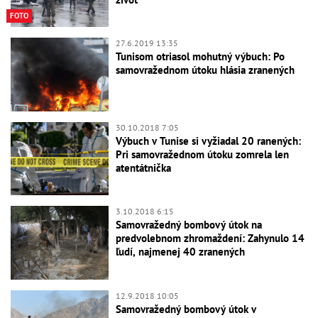
FOTO
27.6.2019 13:35
Tunisom otriasol mohutný výbuch: Po
samovražednom útoku hlásia zranených
30.10.2018 7:05
Výbuch v Tunise si vyžiadal 20 ranených:
Pri samovražednom útoku zomrela len
atentátnička
3.10.2018 6:15
Samovražedný bombový útok na
predvolebnom zhromaždení: Zahynulo 14
ľudí, najmenej 40 zranených
12.9.2018 10:05
Samovražedný bombový útok v