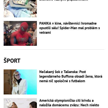
PANIKA v kine, návštevníci hromadne
opustili sálu! Spider-Man mal problém s
vetrami
ŠPORT
Nečakaný šok z Talianska: Post
legendárneho Buffona obsadí žena, ktorá
nemá nič spoločné s futbalom
Americká olympionička cíti krivdu a
naložila domácemu zväzu: Nech niekto