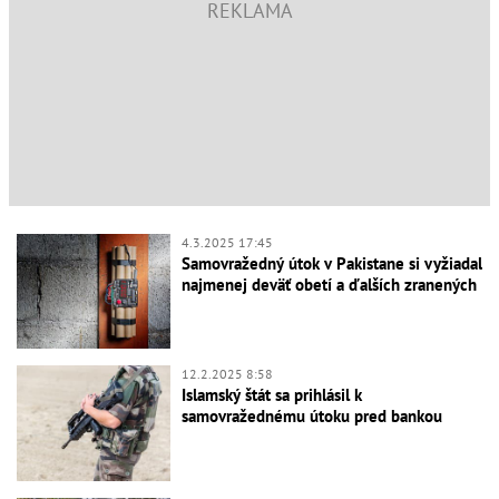
4.3.2025 17:45
Samovražedný útok v Pakistane si vyžiadal
najmenej deväť obetí a ďalších zranených
12.2.2025 8:58
Islamský štát sa prihlásil k
samovražednému útoku pred bankou