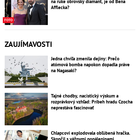
na ruke obrovský diamant, je od Bena
Afflecka?
FOTO
ZAUJÍMAVOSTI
Jedna chvíľa zmenila dejiny: Prečo
atómová bomba napokon dopadla práve
na Nagasaki?
Tajné chodby, nacistický výskum a
rozprávkový vzhľad: Príbeh hradu Czocha
neprestáva fascinovať
Chlapcovi explodovala obľúbená hračka.
Skončil s vážnymi popáleninami