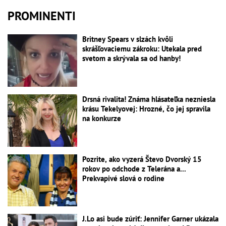
PROMINENTI
Britney Spears v slzách kvôli
skrášľovaciemu zákroku: Utekala pred
svetom a skrývala sa od hanby!
Drsná rivalita! Známa hlásateľka nezniesla
krásu Tekelyovej: Hrozné, čo jej spravila
na konkurze
Pozrite, ako vyzerá Števo Dvorský 15
rokov po odchode z Telerána a...
Prekvapivé slová o rodine
J.Lo asi bude zúriť: Jennifer Garner ukázala