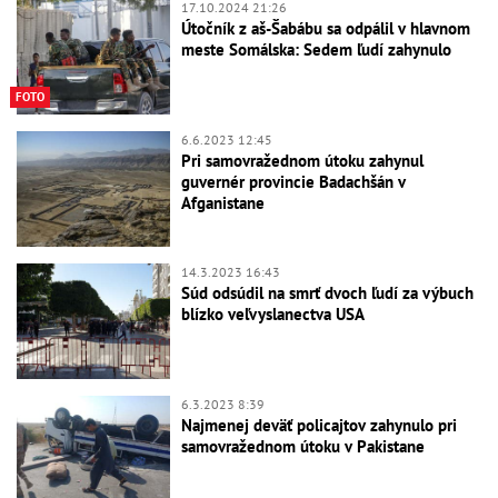
17.10.2024 21:26
Útočník z aš-Šabábu sa odpálil v hlavnom
meste Somálska: Sedem ľudí zahynulo
FOTO
6.6.2023 12:45
Pri samovražednom útoku zahynul
guvernér provincie Badachšán v
Afganistane
14.3.2023 16:43
Súd odsúdil na smrť dvoch ľudí za výbuch
blízko veľvyslanectva USA
6.3.2023 8:39
Najmenej deväť policajtov zahynulo pri
samovražednom útoku v Pakistane