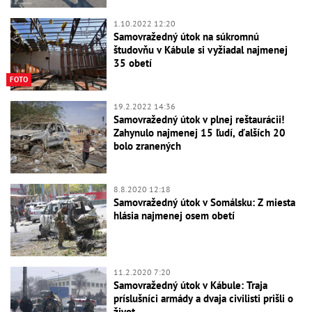
1.10.2022 12:20
Samovražedný útok na súkromnú
študovňu v Kábule si vyžiadal najmenej
35 obetí
FOTO
19.2.2022 14:36
Samovražedný útok v plnej reštaurácii!
Zahynulo najmenej 15 ľudí, ďalších 20
bolo zranených
8.8.2020 12:18
Samovražedný útok v Somálsku: Z miesta
hlásia najmenej osem obetí
11.2.2020 7:20
Samovražedný útok v Kábule: Traja
príslušníci armády a dvaja civilisti prišli o
život