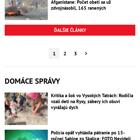
Afganistane: Počet obetí sa už
zdvojnásobil, 165 ranených
ĎALŠIE ČLÁNKY
1
2
3
DOMÁCE SPRÁVY
Kritika a šok vo Vysokých Tatrách: Rodičia
vzali deti na Rysy, zábery ich obuvi
vyrážajú dych
Polícia opäť vyhlásila pátranie po 15-
ročnej Sabine zo Skalice: FOTO Nevideli