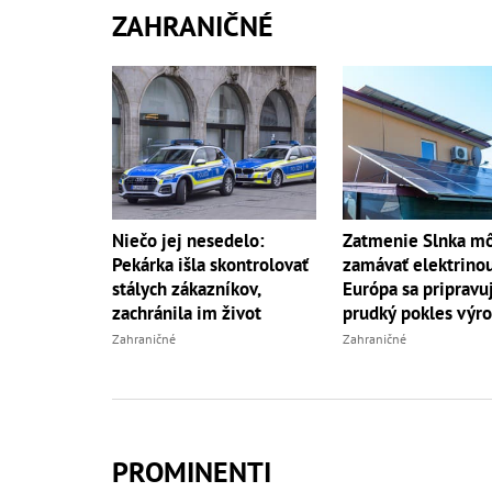
ZAHRANIČNÉ
Niečo jej nesedelo:
Zatmenie Slnka m
Pekárka išla skontrolovať
zamávať elektrino
stálych zákazníkov,
Európa sa pripravu
zachránila im život
prudký pokles výr
Zahraničné
Zahraničné
PROMINENTI