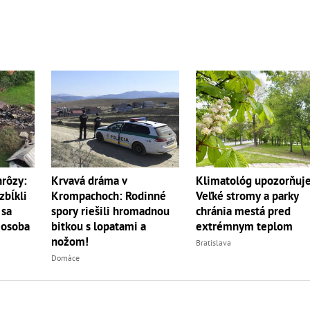
hrôzy:
Klimatológ upozorňuje
Krvavá dráma v
zbĺkli
Veľké stromy a parky
Krompachoch: Rodinné
 sa
chránia mestá pred
spory riešili hromadnou
 osoba
extrémnym teplom
bitkou s lopatami a
nožom!
Bratislava
Domáce