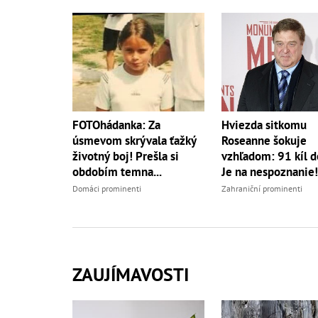
Hviezda sitkomu
FOTOhádanka: Za
Roseanne šokuje
úsmevom skrývala ťažký
vzhľadom: 91 kíl do
životný boj! Prešla si
Je na nespoznanie!
obdobím temna...
Zahraniční prominenti
Domáci prominenti
ZAUJÍMAVOSTI