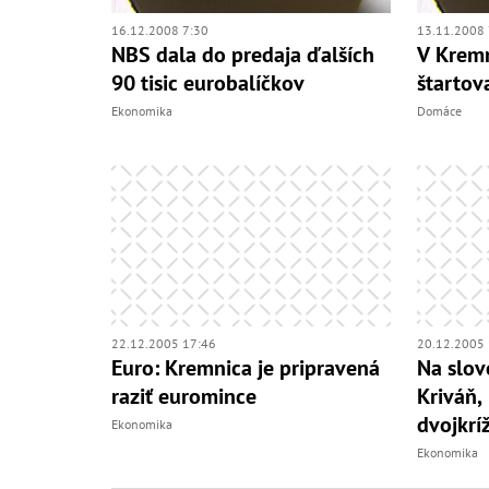
16.12.2008 7:30
13.11.2008 
NBS dala do predaja ďalších
V Kremn
90 tisic eurobalíčkov
štartov
Ekonomika
Domáce
22.12.2005 17:46
20.12.2005 
Euro: Kremnica je pripravená
Na slov
raziť euromince
Kriváň,
dvojkrí
Ekonomika
Ekonomika