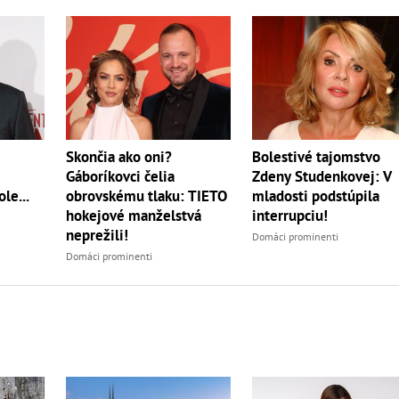
Skončia ako oni?
Bolestivé tajomstvo
Gáboríkovci čelia
Zdeny Studenkovej: V
le...
obrovskému tlaku: TIETO
mladosti podstúpila
hokejové manželstvá
interrupciu!
neprežili!
Domáci prominenti
Domáci prominenti