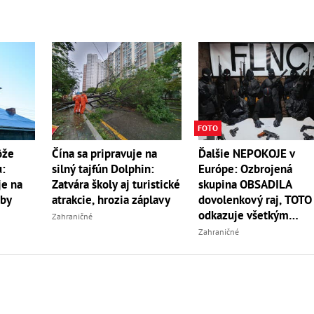
FOTO
Ďalšie NEPOKOJE v
ôže
Čína sa pripravuje na
Európe: Ozbrojená
u:
silný tajfún Dolphin:
skupina OBSADILA
je na
Zatvára školy aj turistické
dovolenkový raj, TOTO
oby
atrakcie, hrozia záplavy
odkazuje všetkým
Zahraničné
turistom!
Zahraničné