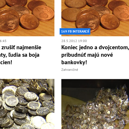
169 FB INTERAKCIÍ
6:45
28.5.2012 19:00
 zrušiť najmenšie
Koniec jedno a dvojcentom
ty, ľudia sa boja
pribudnúť majú nové
 cien!
bankovky!
Zahraničné