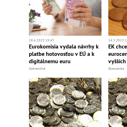
28.6.2023 19:43
14.5.2013 1
Eurokomisia vydala návrhy k
EK chce
platbe hotovosťou v EÚ a k
eurocen
digitálnemu euru
vyšších
Zahraničné
Ekonomika