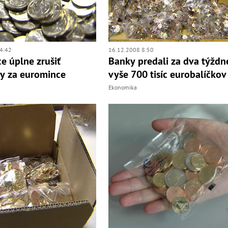
4:42
16.12.2008 8:50
ce úplne zrušiť
Banky predali za dva týždn
y za euromince
vyše 700 tisíc eurobalíčkov
Ekonomika