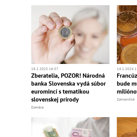
18.2.2025 16:57
14.1.2024 1
Zberatelia, POZOR! Národná
Francúz
banka Slovenska vydá súbor
bude mu
euromincí s tematikou
milióno
slovenskej prírody
Zahraničné
Domáce