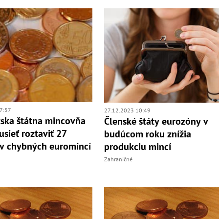
7:57
27.12.2023 10:49
ska štátna mincovňa
Členské štáty eurozóny v
sieť roztaviť 27
budúcom roku znížia
v chybných euromincí
produkciu mincí
Zahraničné