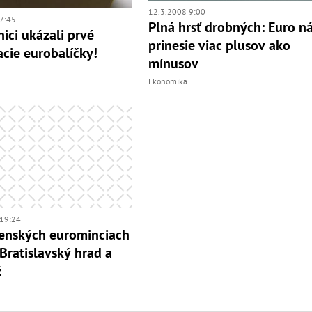
12.3.2008 9:00
7:45
Plná hrsť drobných: Euro 
ici ukázali prvé
prinesie viac plusov ako
acie eurobalíčky!
mínusov
Ekonomika
19:24
enských eurominciach
 Bratislavský hrad a
ž