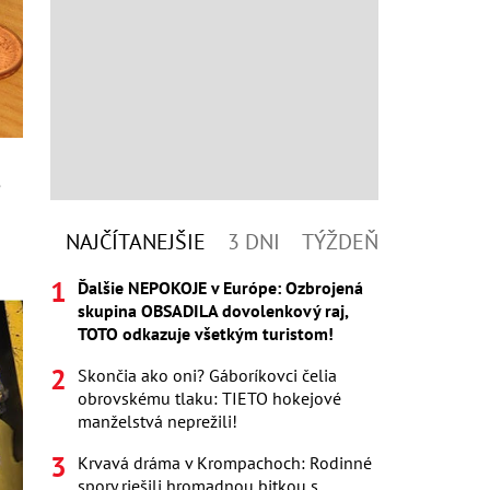
,
NAJČÍTANEJŠIE
3 DNI
TÝŽDEŇ
Ďalšie NEPOKOJE v Európe: Ozbrojená
skupina OBSADILA dovolenkový raj,
TOTO odkazuje všetkým turistom!
Skončia ako oni? Gáboríkovci čelia
obrovskému tlaku: TIETO hokejové
manželstvá neprežili!
Krvavá dráma v Krompachoch: Rodinné
spory riešili hromadnou bitkou s