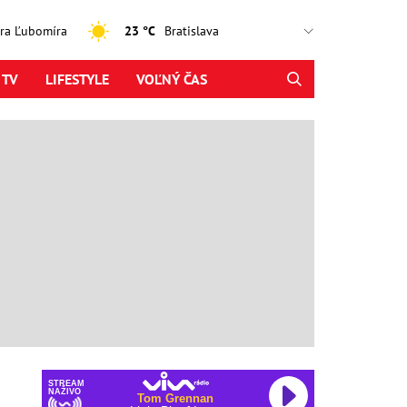
jtra Ľubomíra
23 °C
 TV
LIFESTYLE
VOĽNÝ ČAS
STREAM
NAŽIVO
Tom Grennan