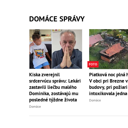
DOMÁCE SPRÁVY
FOTO
Kiska zverejnil
Piatková noc plná 
srdcervúcu správu: Lekári
V obci pri Brezne v
zastavili liečbu malého
budovy, pri požiari
Dominika, zostávajú mu
intoxikovala jedna
posledné týždne života
Domáce
Domáce