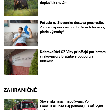
doplazil k chatám
Počasiu na Slovensku doslova preskočilo:
Z chladnej noci rovno do ďalších horúčav,
platia výstrahy!
Dobrovoľníci OZ Vŕby prinášajú pacientom
s rakovinou v Bratislave podporu a
ľudskosť
ZAHRANIČNÉ
Slovenskí hasiči nepoľavujú: Vo
Francúzsku naďalej pomáhajú s ničivými