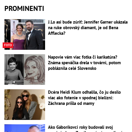
PROMINENTI
J.Lo asi bude zúriť: Jennifer Garner ukázala
na ruke obrovský diamant, je od Bena
Afflecka?
FOTO
Napovie vám viac fotka či karikatúra?
Známa speváčka drela v továrni, potom
pobláznila celé Slovensko
Dcéra Heidi Klum odhalila, čo ju desilo
viac ako fotenie v spodnej bielizni:
Záchrana prišla od mamy
Ako Gáboríkovci roky budovali svoj