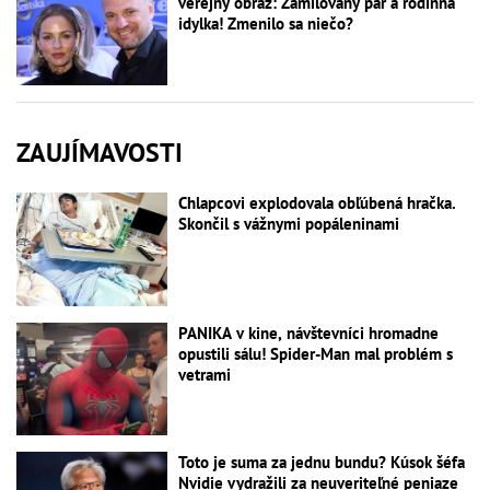
verejný obraz: Zamilovaný pár a rodinná
idylka! Zmenilo sa niečo?
ZAUJÍMAVOSTI
Chlapcovi explodovala obľúbená hračka.
Skončil s vážnymi popáleninami
PANIKA v kine, návštevníci hromadne
opustili sálu! Spider-Man mal problém s
vetrami
Toto je suma za jednu bundu? Kúsok šéfa
Nvidie vydražili za neuveriteľné peniaze