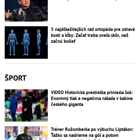
5 najdôležitejších rád ortopéda pre zdravé
kosti a kĺby: Začať treba oveľa skôr, než
začnú bolieť
ŠPORT
VIDEO Historická prestrelka priniesla šok:
Enormný tlak a negatívna nálada v kabíne
českého giganta
Tréner Ružomberka po výbuchu Liptákov:
Ťažko sa nadrieme na gól a potom