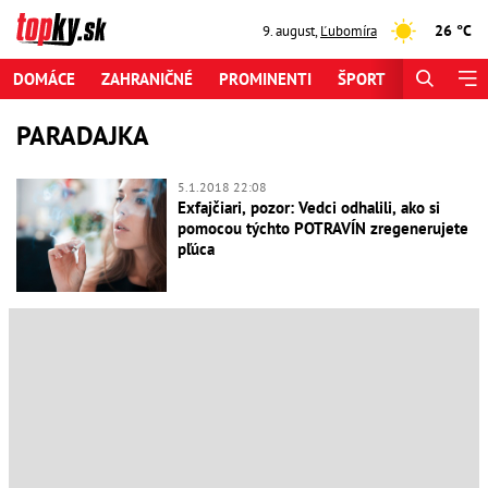
26 °C
9. august
,
Ľubomíra
DOMÁCE
ZAHRANIČNÉ
PROMINENTI
ŠPORT
ZAUJÍMAV
PARADAJKA
5.1.2018 22:08
Exfajčiari, pozor: Vedci odhalili, ako si
pomocou týchto POTRAVÍN zregenerujete
pľúca