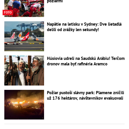
požiarmi
FOTO
Napätie na letisku v Sydney: Dve lietadlá
delili od zrážky len sekundy!
Húsíovia udreli na Saudskú Arábiu! Terčom
dronov mala byť rafinéria Aramco
Požiar pustoší slávny park: Plamene zničili
už 176 hektárov, návštevníkov evakuovali