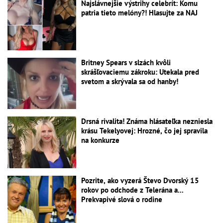
Najslávnejšie výstrihy celebrít: Komu
patria tieto melóny?! Hlasujte za NAJ
Britney Spears v slzách kvôli
skrášľovaciemu zákroku: Utekala pred
svetom a skrývala sa od hanby!
Drsná rivalita! Známa hlásateľka nezniesla
krásu Tekelyovej: Hrozné, čo jej spravila
na konkurze
Pozrite, ako vyzerá Števo Dvorský 15
rokov po odchode z Telerána a...
Prekvapivé slová o rodine