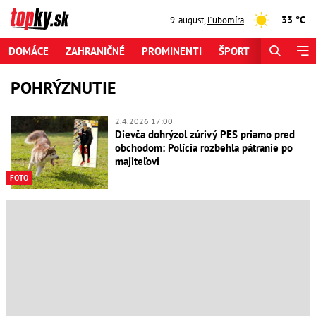
33 °C
9. august
,
Ľubomíra
DOMÁCE
ZAHRANIČNÉ
PROMINENTI
ŠPORT
ZAUJÍMAV
POHRÝZNUTIE
2.4.2026 17:00
Dievča dohrýzol zúrivý PES priamo pred
obchodom: Polícia rozbehla pátranie po
majiteľovi
FOTO