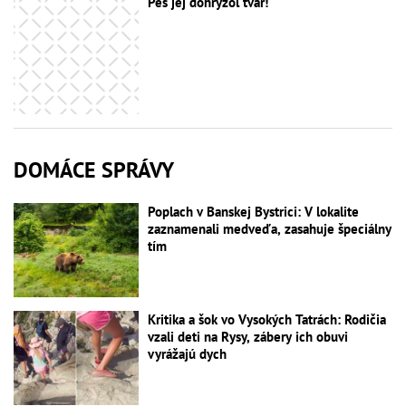
Pes jej dohrýzol tvár!
DOMÁCE SPRÁVY
Poplach v Banskej Bystrici: V lokalite
zaznamenali medveďa, zasahuje špeciálny
tím
Kritika a šok vo Vysokých Tatrách: Rodičia
vzali deti na Rysy, zábery ich obuvi
vyrážajú dych