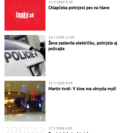
11.9.2009 8:30
Chlapčeka pohrýzol pes na hlave
24.7.2009 12:09
Žena zastavila električku, pohrýzla aj
policajta
19.3.2008 9:49
Martin tvrdí: V kine ma uhryzla myš!
27.5.2006 6:00