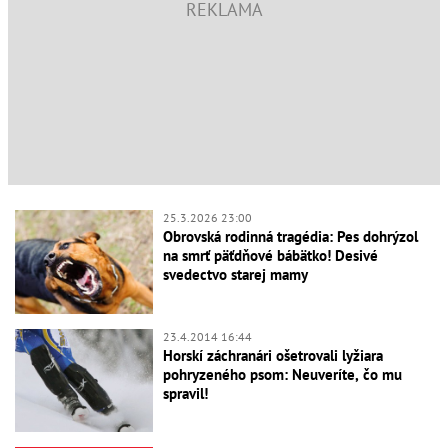
25.3.2026 23:00
Obrovská rodinná tragédia: Pes dohrýzol
na smrť päťdňové bábätko! Desivé
svedectvo starej mamy
23.4.2014 16:44
Horskí záchranári ošetrovali lyžiara
pohryzeného psom: Neuveríte, čo mu
spravil!