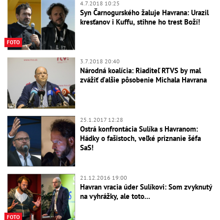
4.7.2018 10:25
Syn Čarnogurského žaluje Havrana: Urazil
kresťanov i Kuffu, stihne ho trest Boží!
FOTO
3.7.2018 20:40
Národná koalícia: Riaditeľ RTVS by mal
zvážiť ďalšie pôsobenie Michala Havrana
25.1.2017 12:28
Ostrá konfrontácia Sulíka s Havranom:
Hádky o fašistoch, veľké priznanie šéfa
SaS!
21.12.2016 19:00
Havran vracia úder Sulíkovi: Som zvyknutý
na vyhrážky, ale toto...
FOTO