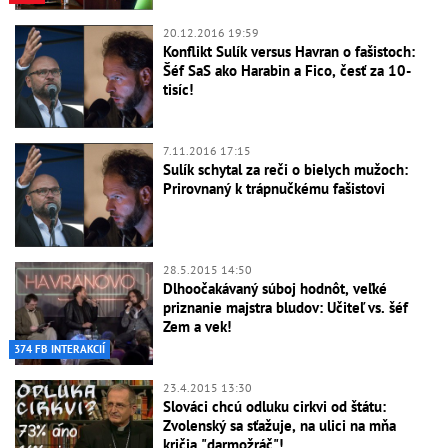
20.12.2016 19:59
Konflikt Sulík versus Havran o fašistoch:
Šéf SaS ako Harabin a Fico, česť za 10-
tisíc!
7.11.2016 17:15
Sulík schytal za reči o bielych mužoch:
Prirovnaný k trápnučkému fašistovi
28.5.2015 14:50
Dlhoočakávaný súboj hodnôt, veľké
priznanie majstra bludov: Učiteľ vs. šéf
Zem a vek!
374 FB INTERAKCIÍ
23.4.2015 13:30
Slováci chcú odluku cirkvi od štátu:
Zvolenský sa sťažuje, na ulici na mňa
kričia "darmožráč"!