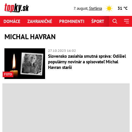
31 °C
7. august
,
Štefánia
DOMÁCE
ZAHRANIČNÉ
PROMINENTI
ŠPORT
ZAUJÍMAV
MICHAL HAVRAN
27.10.2023 16:02
Slovensko zasiahla smutná správa: Odišiel
populárny novinár a spisovateľ Michal
Havran starší
FOTO