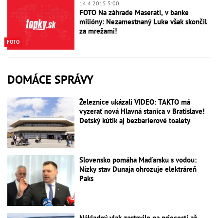
14.4.2015 5:00
FOTO Na záhrade Maserati, v banke
milióny: Nezamestnaný Luke však skončil
za mrežami!
FOTO
DOMÁCE SPRÁVY
Železnice ukázali VIDEO: TAKTO má
vyzerať nová Hlavná stanica v Bratislave!
Detský kútik aj bezbarierové toalety
Slovensko pomáha Maďarsku s vodou:
Nízky stav Dunaja ohrozuje elektráreň
Paks
Nákladný vlak zastavilo na priecestí až