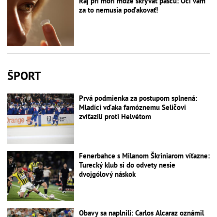
Raj pri mori môže skrývať pascu: Oči vám
za to nemusia poďakovať!
ŠPORT
Prvá podmienka za postupom splnená:
Mladíci vďaka famóznemu Seličovi
zvíťazili proti Helvétom
Fenerbahce s Milanom Škriniarom víťazne:
Turecký klub si do odvety nesie
dvojgólový náskok
Obavy sa naplnili: Carlos Alcaraz oznámil