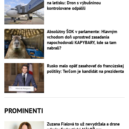
na letisku: Dron s výbušninou
kontrolovane odpálili
Absolútny ŠOK v parlamente: Hlavným
vchodom doň uprostred zasadania
napochodovali KAPYBARY, kde sa tam
nabrali?
Rusko malo opäť zasahovať do francúzskej
politiky: Terčom je kandidát na prezidenta
PROMINENTI
Zuzana Fialová to už nevydržala a drsne