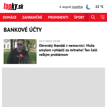
23 °C
6. august
,
Jozefína
DOMÁCE
ZAHRANIČNÉ
PROMINENTI
ŠPORT
ZAUJÍMAV
BANKOVÉ ÚČTY
24.3.2026 20:00
Obrovský škandál v nemocnici: Muža
omylom vyhlásili za mŕtveho! Ten čelil
veľkým problémom