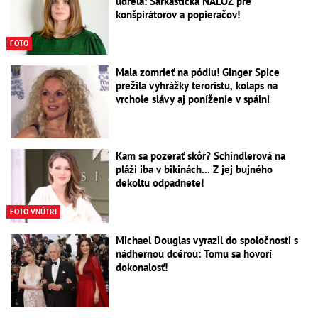
udrela: Sarkastická NÁLOŽ pre
konšpirátorov a popieračov!
FOTO
Mala zomrieť na pódiu! Ginger Spice
prežila vyhrážky teroristu, kolaps na
vrchole slávy aj poníženie v spálni
Kam sa pozerať skôr? Schindlerová na
pláži iba v bikinách... Z jej bujného
dekoltu odpadnete!
FOTO VNÚTRI
Michael Douglas vyrazil do spoločnosti s
nádhernou dcérou: Tomu sa hovorí
dokonalosť!