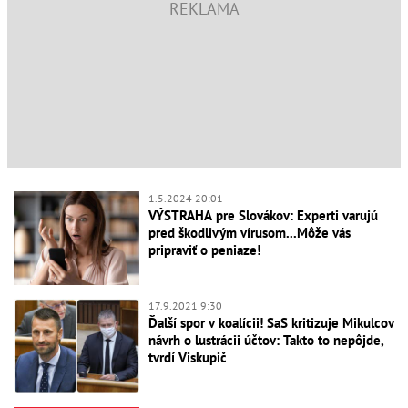
1.5.2024 20:01
VÝSTRAHA pre Slovákov: Experti varujú
pred škodlivým vírusom...Môže vás
pripraviť o peniaze!
17.9.2021 9:30
Ďalší spor v koalícii! SaS kritizuje Mikulcov
návrh o lustrácii účtov: Takto to nepôjde,
tvrdí Viskupič