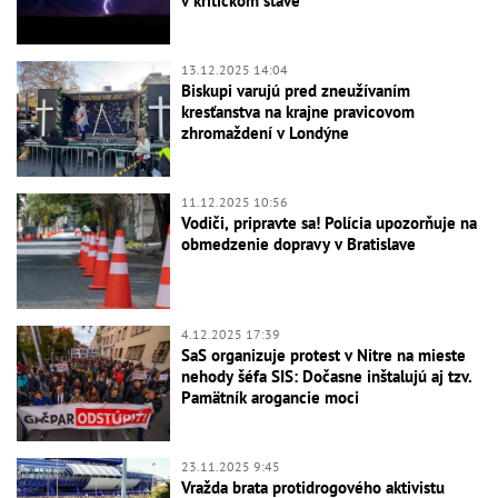
v kritickom stave
13.12.2025 14:04
Biskupi varujú pred zneužívaním
kresťanstva na krajne pravicovom
zhromaždení v Londýne
11.12.2025 10:56
Vodiči, pripravte sa! Polícia upozorňuje na
obmedzenie dopravy v Bratislave
4.12.2025 17:39
SaS organizuje protest v Nitre na mieste
nehody šéfa SIS: Dočasne inštalujú aj tzv.
Pamätník arogancie moci
23.11.2025 9:45
Vražda brata protidrogového aktivistu