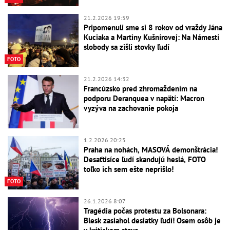
21.2.2026 19:59
Pripomenuli sme si 8 rokov od vraždy Jána
Kuciaka a Martiny Kušnírovej: Na Námestí
slobody sa zišli stovky ľudí
FOTO
21.2.2026 14:32
Francúzsko pred zhromaždením na
podporu Deranquea v napätí: Macron
vyzýva na zachovanie pokoja
1.2.2026 20:25
Praha na nohách, MASOVÁ demonštrácia!
Desaťtisíce ľudí skandujú heslá, FOTO
toľko ich sem ešte neprišlo!
FOTO
26.1.2026 8:07
Tragédia počas protestu za Bolsonara:
Blesk zasiahol desiatky ľudí! Osem osôb je