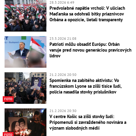
28.3.2026 6:49
Predvolebné napätie vrcholí: V uliciach
Maďarska sa odohrali bitky priaznivcov
Orbána a opozície, lietali transparenty
23.3.2026 21:08
Patrioti môžu obsadiť Európu: Orbán
varuje pred novou generáciou pravicových
lídrov
21.2.2026 20:50
Spomienka na zabitého aktivistu: Vo
francúzskom Lyone sa zišli tisíce ľudí,
polícia nasadila stovky príslušníkov
FOTO
21.2.2026 20:30
V centre Košíc sa zišli stovky ľudí:
Pripomenuli si zavraždeného novinára a
význam slobodných médií
FOTO