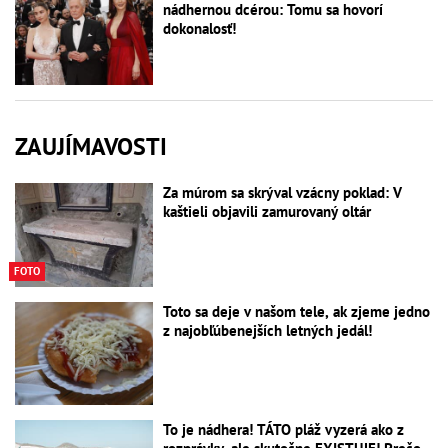
nádhernou dcérou: Tomu sa hovorí
dokonalosť!
ZAUJÍMAVOSTI
Za múrom sa skrýval vzácny poklad: V
kaštieli objavili zamurovaný oltár
FOTO
Toto sa deje v našom tele, ak zjeme jedno
z najobľúbenejších letných jedál!
To je nádhera! TÁTO pláž vyzerá ako z