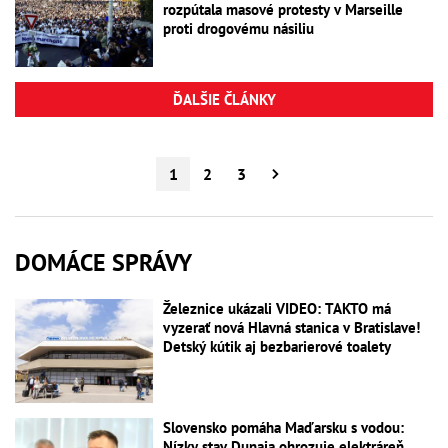
rozpútala masové protesty v Marseille
proti drogovému násiliu
ĎALŠIE ČLÁNKY
1
2
3
DOMÁCE SPRÁVY
Železnice ukázali VIDEO: TAKTO má
vyzerať nová Hlavná stanica v Bratislave!
Detský kútik aj bezbarierové toalety
Slovensko pomáha Maďarsku s vodou:
Nízky stav Dunaja ohrozuje elektráreň