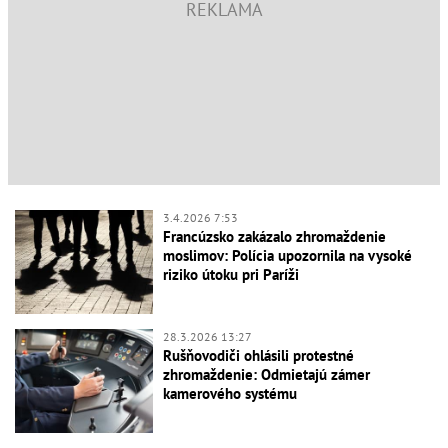
3.4.2026 7:53
Francúzsko zakázalo zhromaždenie
moslimov: Polícia upozornila na vysoké
riziko útoku pri Paríži
28.3.2026 13:27
Rušňovodiči ohlásili protestné
zhromaždenie: Odmietajú zámer
kamerového systému