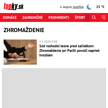
23 °C
6. august
,
Jozefína
DOMÁCE
ZAHRANIČNÉ
PROMINENTI
ŠPORT
ZAUJÍMAV
ZHROMAŽDENIE
4.4.2026 8:08
Súd rozhodol tesne pred začiatkom:
Zhromaždenie pri Paríži povolil napriek
hrozbám