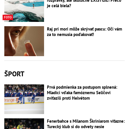
rozprávky, ale skutočne EXISTUJE! Prečo
je celá biela?
FOTO
Raj pri mori môže skrývať pascu: Oči vám
za to nemusia poďakovať!
ŠPORT
Prvá podmienka za postupom splnená:
Mladíci vďaka famóznemu Seličovi
zvíťazili proti Helvétom
Fenerbahce s Milanom Škriniarom víťazne:
Turecký klub si do odvety nesie