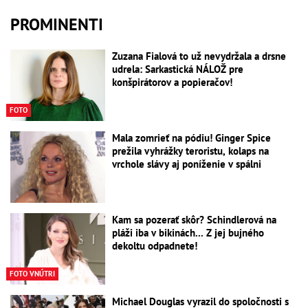
PROMINENTI
Zuzana Fialová to už nevydržala a drsne
udrela: Sarkastická NÁLOŽ pre
konšpirátorov a popieračov!
FOTO
Mala zomrieť na pódiu! Ginger Spice
prežila vyhrážky teroristu, kolaps na
vrchole slávy aj poníženie v spálni
Kam sa pozerať skôr? Schindlerová na
pláži iba v bikinách... Z jej bujného
dekoltu odpadnete!
FOTO VNÚTRI
Michael Douglas vyrazil do spoločnosti s