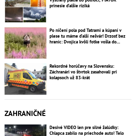
prinesie ďalšie riziká
Po ničení pola pod Tatrami a kúpaní v
plese tu máme ďalší nešvár! Drzosť bez
hraníc: Dvojica kvôli fotke vošla do...
Rekordné horúčavy na Slovensku:
Záchranári vo štvrtok zasahovali pri
kolapsoch už 83-krát
ZAHRANIČNÉ
Desivé VIDEO len pre silné žalúdky:
Chlapca zabilo na priechode auto! Telo