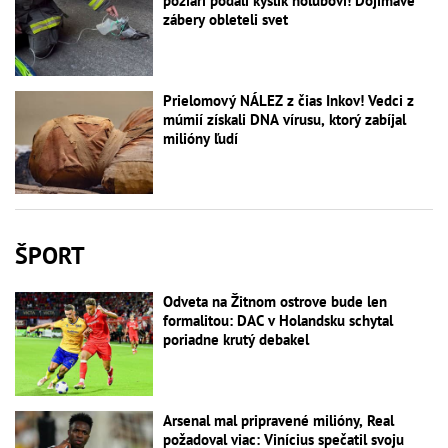
požiari podali kyslík holubovi! Dojímavé
zábery obleteli svet
Prielomový NÁLEZ z čias Inkov! Vedci z
múmií získali DNA vírusu, ktorý zabíjal
milióny ľudí
ŠPORT
Odveta na Žitnom ostrove bude len
formalitou: DAC v Holandsku schytal
poriadne krutý debakel
Arsenal mal pripravené milióny, Real
požadoval viac: Vinícius spečatil svoju