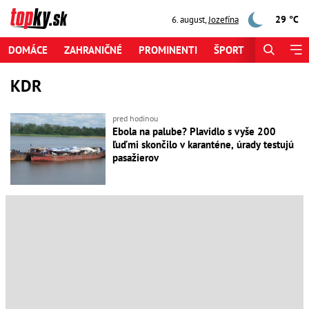
29 °C
6. august
,
Jozefína
DOMÁCE
ZAHRANIČNÉ
PROMINENTI
ŠPORT
ZAUJÍMAV
KDR
pred hodinou
Ebola na palube? Plavidlo s vyše 200
ľuďmi skončilo v karanténe, úrady testujú
pasažierov