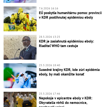
7.6.2026 16:16
EÚ poskytla humanitárnu pomoc provincii
v KDR postihnutej epidémiou eboly
28.5.2026 13:25
KDR je zasiahnutá epidémiou eboly:
Riaditeľ WHO tam cestuje
25.5.2026 18:40
Susedné krajiny KDR, kde zúri epidémia
eboly, by mali okamžite konať
25.5.2026 17:46
Nepokoje v epicentre eboly v KDR:
Obyvatelia vtrhli do nemocnice,