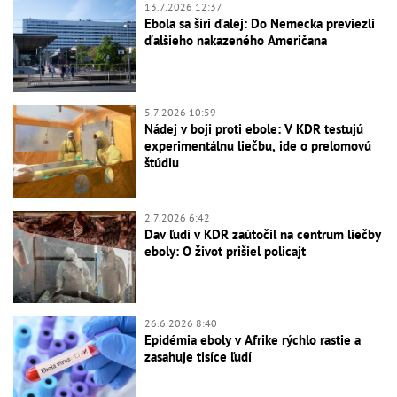
13.7.2026 12:37
Ebola sa šíri ďalej: Do Nemecka previezli
ďalšieho nakazeného Američana
5.7.2026 10:59
Nádej v boji proti ebole: V KDR testujú
experimentálnu liečbu, ide o prelomovú
štúdiu
2.7.2026 6:42
Dav ľudí v KDR zaútočil na centrum liečby
eboly: O život prišiel policajt
26.6.2026 8:40
Epidémia eboly v Afrike rýchlo rastie a
zasahuje tisíce ľudí