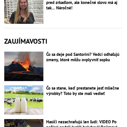
pred zrkadlom, ale konečné slovo má aj
tak... Náročné!
ZAUJÍMAVOSTI
Čo sa deje pod Santorini? Vedci odhaľujú
zmeny, ktoré môžu ovplyvniť sopku
Čo sa stane, keď prestanete jesť mliečne
výrobky? Toto by ste mali vedieť
Hasiči nezachraňujú len ľudí: VIDEO Po