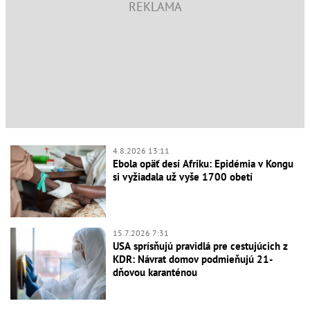
4.8.2026 13:11
Ebola opäť desí Afriku: Epidémia v Kongu
si vyžiadala už vyše 1700 obetí
15.7.2026 7:31
USA sprísňujú pravidlá pre cestujúcich z
KDR: Návrat domov podmieňujú 21-
dňovou karanténou