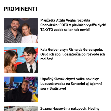
PROMINENTI
Manželka Attilu Végha rozpálila
Chorvátsko: FOTO v plavkách vyráža dych!
TAKÝTO zadok sa len tak nevidí
Kaia Gerber a syn Richarda Gerea spolu:
Osud ich spojil desaťročia po rozvode ich
rodičov!
Úspešný Slovák chystá veľké novinky:
Luxusná svadba na Santorini aj tajomná
šou v Bratislave!
Zuzana Haasová na nákupoch: Hodiny