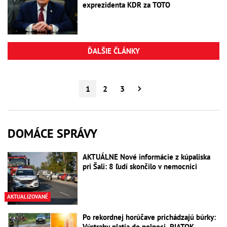
exprezidenta KDR za TOTO
ĎALŠIE ČLÁNKY
1
2
3
DOMÁCE SPRÁVY
AKTUÁLNE Nové informácie z kúpaliska
pri Šali: 8 ľudí skončilo v nemocnici
AKTUALIZOVANÉ
Po rekordnej horúčave prichádzajú búrky:
Výstrahy platia do polnoci, PIATOK