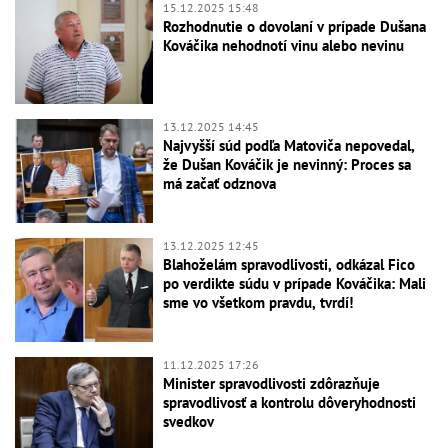
15.12.2025 15:48
Rozhodnutie o dovolaní v prípade Dušana
Kováčika nehodnotí vinu alebo nevinu
13.12.2025 14:45
Najvyšší súd podľa Matoviča nepovedal,
že Dušan Kováčik je nevinný: Proces sa
má začať odznova
13.12.2025 12:45
Blahoželám spravodlivosti, odkázal Fico
po verdikte súdu v prípade Kováčika: Mali
sme vo všetkom pravdu, tvrdí!
11.12.2025 17:26
Minister spravodlivosti zdôrazňuje
spravodlivosť a kontrolu dôveryhodnosti
svedkov