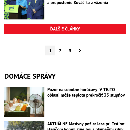
a prepustenie Kováčika z väzenia
ĎALŠIE ČLÁNKY
1
2
3
DOMÁCE SPRÁVY
Pozor na sobotné horúčavy: V TEJTO
oblasti môže teplota prekročiť 33 stupňov
AKTUÁLNE Masívny požiar lesa pri Trstíne:
Hasičom komplikuje boj s plameňmi silný