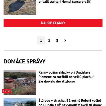
privalil traktor! Nemal šancu prežiť
ĎALŠIE ČLÁNKY
1
2
3
DOMÁCE SPRÁVY
Ranný požiar skládky pri Bratislave:
Plamene sa rozšírili na veľkú plochu!
Zasahovalo deväť zborov
FOTO
Štúrovo v strachu: 61-ročný Robert vošiel
do Dunaja a už nevynoril! V akcii sú drony