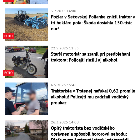
3.7.2025 14:00
Požiar v Sečovskej Polianke zničil traktor a
tri hektáre poľa: Škoda dosiahla 150-tisíc
eur!
FOTO
22.5.2025 11:55
Starší motorkár sa zranil pri predbiehaní
traktora: Policajti riešili aj alkohol
FOTO
6.5.2025 15:48
Traktorista v Trstenej nafúkal 0,62 promile
alkoholu! Policajti mu zadržali vodičský
preukaz
26.3.2025 14:00
Opitý traktorista bez vodičského
oprávnenia spôsobil hororovú nehodu:
Dieťa museli ratovať leteckí záchranári!