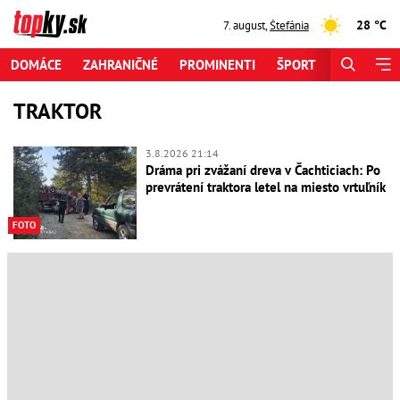
28 °C
7. august
,
Štefánia
DOMÁCE
ZAHRANIČNÉ
PROMINENTI
ŠPORT
ZAUJÍMAV
TRAKTOR
3.8.2026 21:14
Dráma pri zvážaní dreva v Čachticiach: Po
prevrátení traktora letel na miesto vrtuľník
FOTO