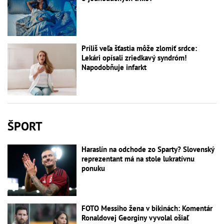
Príliš veľa šťastia môže zlomiť srdce:
Lekári opísali zriedkavý syndróm!
Napodobňuje infarkt
ŠPORT
Haraslín na odchode zo Sparty? Slovenský
reprezentant má na stole lukratívnu
ponuku
FOTO Messiho žena v bikinách: Komentár
Ronaldovej Georginy vyvolal ošiaľ