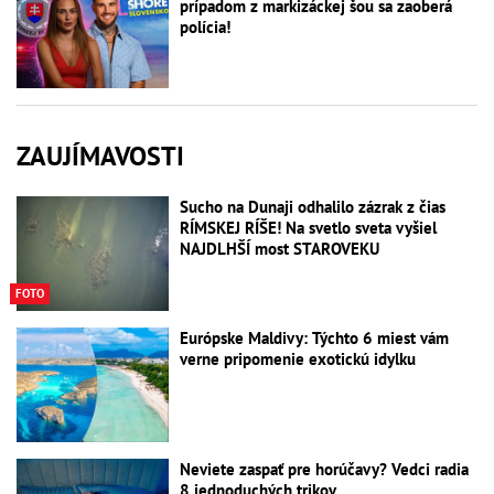
prípadom z markizáckej šou sa zaoberá
polícia!
ZAUJÍMAVOSTI
Sucho na Dunaji odhalilo zázrak z čias
RÍMSKEJ RÍŠE! Na svetlo sveta vyšiel
NAJDLHŠÍ most STAROVEKU
FOTO
Európske Maldivy: Týchto 6 miest vám
verne pripomenie exotickú idylku
Neviete zaspať pre horúčavy? Vedci radia
8 jednoduchých trikov