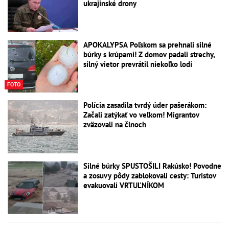
ukrajinské drony
APOKALYPSA Poľskom sa prehnali silné
búrky s krúpami! Z domov padali strechy,
silný vietor prevrátil niekoľko lodí
FOTO
Polícia zasadila tvrdý úder pašerákom:
Začali zatýkať vo veľkom! Migrantov
zväzovali na člnoch
Silné búrky SPUSTOŠILI Rakúsko! Povodne
a zosuvy pôdy zablokovali cesty: Turistov
evakuovali VRTUĽNÍKOM