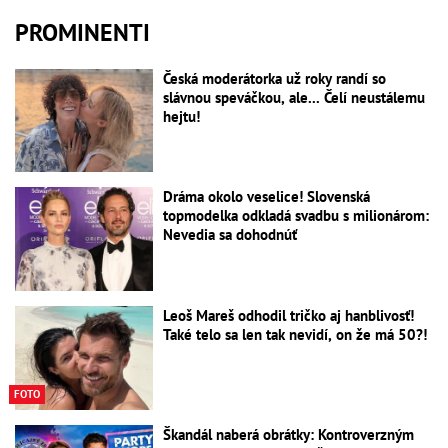
PROMINENTI
Česká moderátorka už roky randí so
slávnou speváčkou, ale... Čelí neustálemu
hejtu!
Dráma okolo veselice! Slovenská
topmodelka odkladá svadbu s milionárom:
Nevedia sa dohodnúť
Leoš Mareš odhodil tričko aj hanblivosť!
Také telo sa len tak nevidí, on že má 50?!
FOTO
Škandál naberá obrátky: Kontroverzným