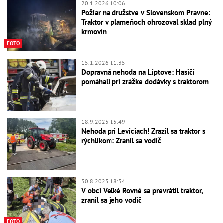
20.1.2026 10:06
Požiar na družstve v Slovenskom Pravne:
Traktor v plameňoch ohrozoval sklad plný
krmovín
FOTO
15.1.2026 11:35
Dopravná nehoda na Liptove: Hasiči
pomáhali pri zrážke dodávky s traktorom
18.9.2025 15:49
Nehoda pri Leviciach! Zrazil sa traktor s
rýchlikom: Zranil sa vodič
30.8.2025 18:34
V obci Veľké Rovné sa prevrátil traktor,
zranil sa jeho vodič
FOTO