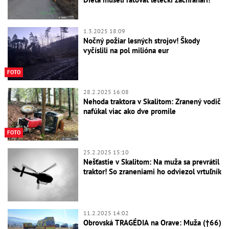
1.3.2025 18:09
Nočný požiar lesných strojov! Škody
vyčíslili na pol milióna eur
FOTO
28.2.2025 16:08
Nehoda traktora v Skalitom: Zranený vodič
nafúkal viac ako dve promile
FOTO
25.2.2025 15:10
Nešťastie v Skalitom: Na muža sa prevrátil
traktor! So zraneniami ho odviezol vrtuľník
11.2.2025 14:02
Obrovská TRAGÉDIA na Orave: Muža (†66)