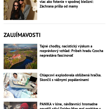
viac ako fotenie v spodnej bielizni:
Záchrana prišla od mamy
ZAUJÍMAVOSTI
Tajné chodby, nacistický výskum a
rozprávkový vzhľad: Príbeh hradu Czocha
neprestáva fascinovať
Chlapcovi explodovala obľúbená hračka.
Skončil s vážnymi popáleninami
PANIKA v kine, návštevníci hromadne
opustili sálu! Spider-Man mal problém s