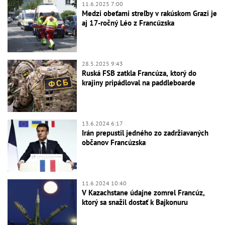
11.6.2025 7:00
Medzi obeťami streľby v rakúskom Grazi je
aj 17-ročný Léo z Francúzska
28.5.2025 9:43
Ruská FSB zatkla Francúza, ktorý do
krajiny pripádloval na paddleboarde
13.6.2024 6:17
Irán prepustil jedného zo zadržiavaných
občanov Francúzska
11.6.2024 10:40
V Kazachstane údajne zomrel Francúz,
ktorý sa snažil dostať k Bajkonuru