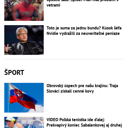
vetrami
Toto je suma za jednu bundu? Kúsok šéfa
Nvidie vydražili za neuveriteľné peniaze
ŠPORT
Obrovský úspech pre našu krajinu: Traja
Slováci získali cenné kovy
VIDEO Poľská tenistka ide ďalej:
Prekvapivý koniec Sabalenkovej aj druhej