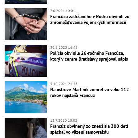
7.6.2024 10:01
Francúza zadržaného v Rusku obvinili zo
zhromažďovania vojenských informácií
30.8.2023 16:45
Polícia obvinila 26-ročného Francúza,
ktorý v centre Bratislavy sprejoval nápis
5.10.2021 21:53
Na ostrove Martinik zomrel vo veku 112
rokov najstarší Francúz
13.7.2020 10:02
Francúz obvinený zo zneužitia 300 detí
spáchal vo väzení samovraždu