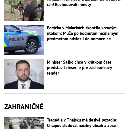
rán! Rozhodovali minúty
Potýčka v Malackách skončila krvavým
útokom: Muža po bodnutím neznámym
predmetom odviezli do nemocnice
Minister Šaško chce v krátkom čase
predstaviť riešenie pre záchrankový
tender
ZAHRANIČNÉ
Tragédia v Thajsku má desivé pozadie:
Chlapec sledoval násilný obsah a zbraň