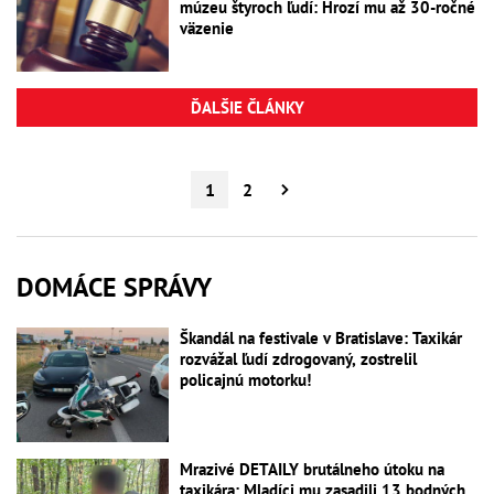
múzeu štyroch ľudí: Hrozí mu až 30-ročné
väzenie
ĎALŠIE ČLÁNKY
1
2
DOMÁCE SPRÁVY
Škandál na festivale v Bratislave: Taxikár
rozvážal ľudí zdrogovaný, zostrelil
policajnú motorku!
Mrazivé DETAILY brutálneho útoku na
taxikára: Mladíci mu zasadili 13 bodných