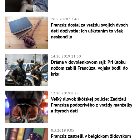
26.5.2020 17:40
Francúz dostal za vraždu svojich dvoch
detí doživotie: Ich uškrtením to však
neskončilo
14.10.2019 21:30
Dráma v dovolenkovom raji: Pri útoku
nožom zabili Francúza, vojaka bodli do
krku
12.10.2019 8:25
Veľký úlovok škótskej polície: Zadržali
Francúza podozrivého z vraždy manželky
a štyroch detí
8.3.2019 9:05
Francúz zastrelil v belgickom židovskom