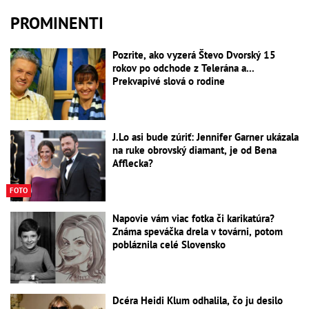
PROMINENTI
Pozrite, ako vyzerá Števo Dvorský 15
rokov po odchode z Telerána a...
Prekvapivé slová o rodine
J.Lo asi bude zúriť: Jennifer Garner ukázala
na ruke obrovský diamant, je od Bena
Afflecka?
FOTO
Napovie vám viac fotka či karikatúra?
Známa speváčka drela v továrni, potom
pobláznila celé Slovensko
Dcéra Heidi Klum odhalila, čo ju desilo