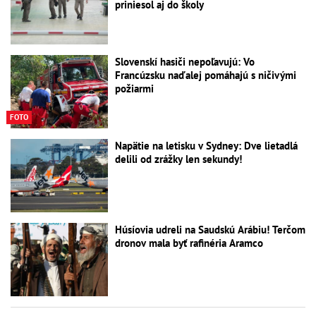
priniesol aj do školy
Slovenskí hasiči nepoľavujú: Vo
Francúzsku naďalej pomáhajú s ničivými
požiarmi
FOTO
Napätie na letisku v Sydney: Dve lietadlá
delili od zrážky len sekundy!
Húsíovia udreli na Saudskú Arábiu! Terčom
dronov mala byť rafinéria Aramco