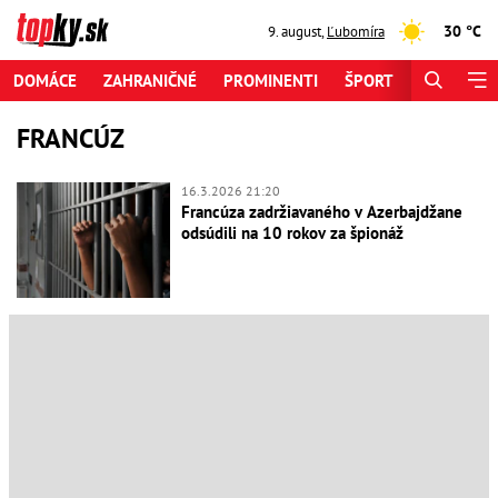
30 °C
9. august
,
Ľubomíra
DOMÁCE
ZAHRANIČNÉ
PROMINENTI
ŠPORT
ZAUJÍMAV
FRANCÚZ
16.3.2026 21:20
Francúza zadržiavaného v Azerbajdžane
odsúdili na 10 rokov za špionáž