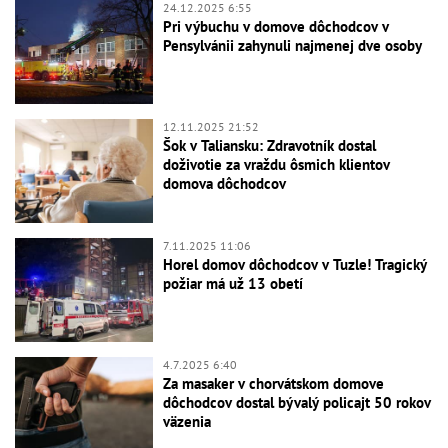
24.12.2025 6:55
Pri výbuchu v domove dôchodcov v
Pensylvánii zahynuli najmenej dve osoby
12.11.2025 21:52
Šok v Taliansku: Zdravotník dostal
doživotie za vraždu ôsmich klientov
domova dôchodcov
7.11.2025 11:06
Horel domov dôchodcov v Tuzle! Tragický
požiar má už 13 obetí
4.7.2025 6:40
Za masaker v chorvátskom domove
dôchodcov dostal bývalý policajt 50 rokov
väzenia