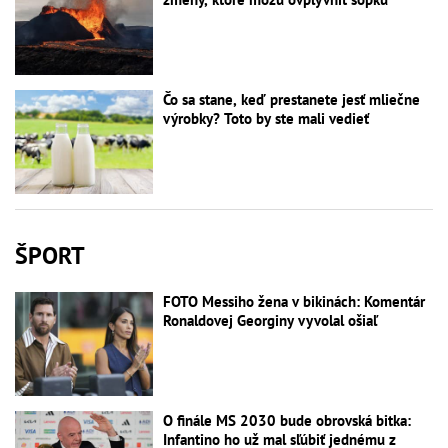
Čo sa stane, keď prestanete jesť mliečne
výrobky? Toto by ste mali vedieť
ŠPORT
FOTO Messiho žena v bikinách: Komentár
Ronaldovej Georginy vyvolal ošiaľ
O finále MS 2030 bude obrovská bitka:
Infantino ho už mal sľúbiť jednému z