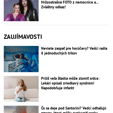
Hrôzostrašná FOTO z nemocnice a...
Zvláštny odkaz!
ZAUJÍMAVOSTI
Neviete zaspať pre horúčavy? Vedci radia
8 jednoduchých trikov
Príliš veľa šťastia môže zlomiť srdce:
Lekári opísali zriedkavý syndróm!
Napodobňuje infarkt
Čo sa deje pod Santorini? Vedci odhaľujú
zmeny, ktoré môžu ovplyvniť sopku