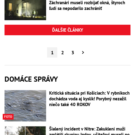
Záchranári museli rozbíjať okná, štyroch
ľudí sa nepodarilo zachrániť
ĎALŠIE ČLÁNKY
1
2
3
DOMÁCE SPRÁVY
Kritická situácia pri Košiciach: V rybníkoch
dochádza voda aj kyslík! Porybný nezažil
niečo také 40 ROKOV
FOTO
Šialený incident v Nitre: Zakuklení muži
zmlátili skupinu Indov, učiteľovi museli po