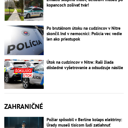
kopancoch zošívať tvár!
Po brutálnom útoku na cudzincov v Nitre
skončil Ind v nemocnici: Polícia vec vedie
len ako priestupok
Útok na cudzincov v Nitre: Raši žiada
dôsledné vyšetrovanie a odsudzuje násilie
ZAHRANIČNÉ
Požiar spôsobil v Berlíne kolaps elektriny:
Úrady museli tisícom ľudí zatiahnuť