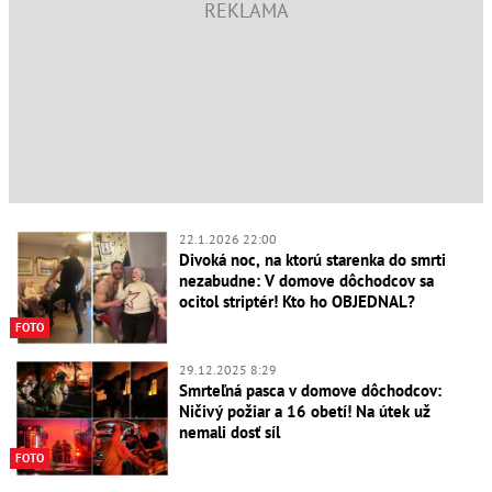
22.1.2026 22:00
Divoká noc, na ktorú starenka do smrti
nezabudne: V domove dôchodcov sa
ocitol striptér! Kto ho OBJEDNAL?
FOTO
29.12.2025 8:29
Smrteľná pasca v domove dôchodcov:
Ničivý požiar a 16 obetí! Na útek už
nemali dosť síl
FOTO