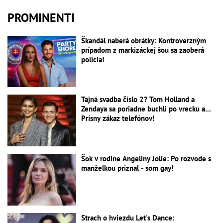
PROMINENTI
Škandál naberá obrátky: Kontroverzným
prípadom z markizáckej šou sa zaoberá
polícia!
Tajná svadba číslo 2? Tom Holland a
Zendaya sa poriadne buchli po vrecku a...
Prísny zákaz telefónov!
Šok v rodine Angeliny Jolie: Po rozvode s
manželkou priznal - som gay!
Strach o hviezdu Let's Dance: