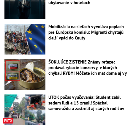
ubytovanie v hoteloch
Mobilizácia na sieťach vyvoláva poplach
pre Európsku komisiu: Migranti chystajú
ďalší vpád do Ceuty
ŠOKUJÚCE ZISTENIE Známy reťazec
predával rybacie konzervy, v ktorých
chýbali RYBY! Môžete ich mať doma aj vy
ÚTOK počas vyučovania: Študent zabil
sedem ľudí a 15 zranil! Spáchal
samovraždu a zastrelil aj starých rodičov
FOTO