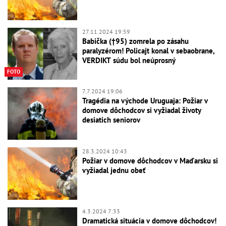
27.11.2024 19:59
Babička (†95) zomrela po zásahu
paralyzérom! Policajt konal v sebaobrane,
VERDIKT súdu bol neúprosný
FOTO
7.7.2024 19:06
Tragédia na východe Uruguaja: Požiar v
domove dôchodcov si vyžiadal životy
desiatich seniorov
28.3.2024 10:43
Požiar v domove dôchodcov v Maďarsku si
vyžiadal jednu obeť
4.3.2024 7:33
Dramatická situácia v domove dôchodcov!