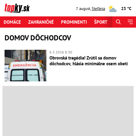
23 °C
7. august
,
Štefánia
DOMÁCE
ZAHRANIČNÉ
PROMINENTI
ŠPORT
ZAUJÍMAV
DOMOV DÔCHODCOV
6.3.2026 8:30
Obrovská tragédia! Zrútil sa domov
dôchodcov, hlásia minimálne osem obetí