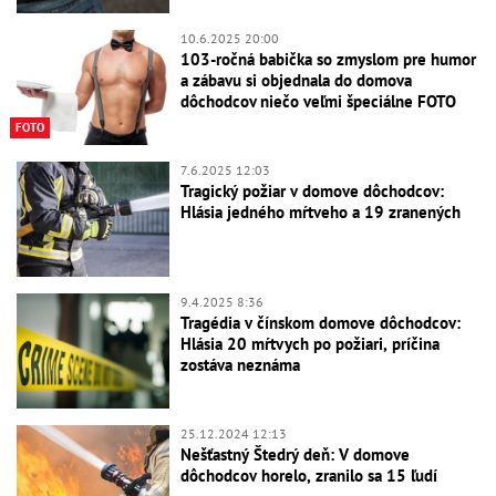
10.6.2025 20:00
103-ročná babička so zmyslom pre humor
a zábavu si objednala do domova
dôchodcov niečo veľmi špeciálne FOTO
FOTO
7.6.2025 12:03
Tragický požiar v domove dôchodcov:
Hlásia jedného mŕtveho a 19 zranených
9.4.2025 8:36
Tragédia v čínskom domove dôchodcov:
Hlásia 20 mŕtvych po požiari, príčina
zostáva neznáma
25.12.2024 12:13
Nešťastný Štedrý deň: V domove
dôchodcov horelo, zranilo sa 15 ľudí