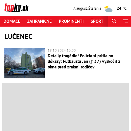
24 °C
7. august
,
Štefánia
DOMÁCE
ZAHRANIČNÉ
PROMINENTI
ŠPORT
ZAUJÍMAV
LUČENEC
18.10.2024 13:00
Detaily tragédie! Polícia si prišla po
dôkazy: Futbalista Ján († 37) vyskočil z
okna pred zrakmi rodičov