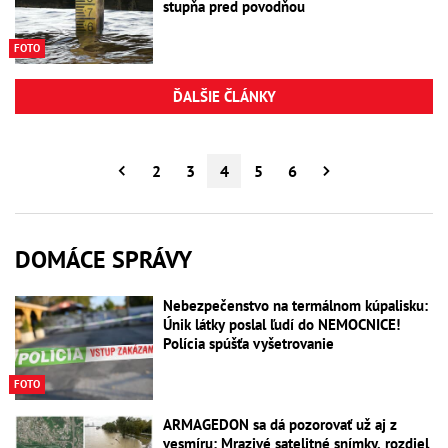
stupňa pred povodňou
FOTO
ĎALŠIE ČLÁNKY
2
3
4
5
6
DOMÁCE SPRÁVY
Nebezpečenstvo na termálnom kúpalisku:
Únik látky poslal ľudí do NEMOCNICE!
Polícia spúšťa vyšetrovanie
FOTO
ARMAGEDON sa dá pozorovať už aj z
vesmíru: Mrazivé satelitné snímky, rozdiel