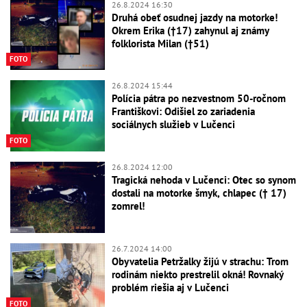
26.8.2024 16:30
Druhá obeť osudnej jazdy na motorke!
Okrem Erika (†17) zahynul aj známy
folklorista Milan (†51)
FOTO
26.8.2024 15:44
Polícia pátra po nezvestnom 50-ročnom
Františkovi: Odišiel zo zariadenia
sociálnych služieb v Lučenci
FOTO
26.8.2024 12:00
Tragická nehoda v Lučenci: Otec so synom
dostali na motorke šmyk, chlapec († 17)
zomrel!
26.7.2024 14:00
Obyvatelia Petržalky žijú v strachu: Trom
rodinám niekto prestrelil okná! Rovnaký
problém riešia aj v Lučenci
FOTO