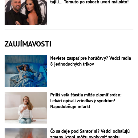
tajili... Tomuto po rokoch uverí málokto!
ZAUJÍMAVOSTI
Neviete zaspať pre horúčavy? Vedci radia
8 jednoduchých trikov
Príliš veľa šťastia môže zlomiť srdce:
Lekári opísali zriedkavý syndróm!
Napodobňuje infarkt
Čo sa deje pod Santorini? Vedci odhaľujú
zmeny, ktoré môžu ovplyvniť sopku