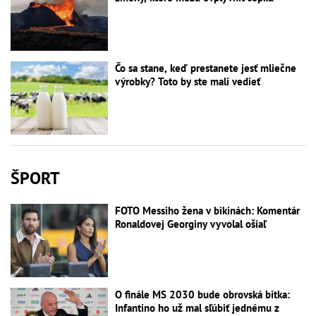
Čo sa stane, keď prestanete jesť mliečne
výrobky? Toto by ste mali vedieť
ŠPORT
FOTO Messiho žena v bikinách: Komentár
Ronaldovej Georginy vyvolal ošiaľ
O finále MS 2030 bude obrovská bitka:
Infantino ho už mal sľúbiť jednému z