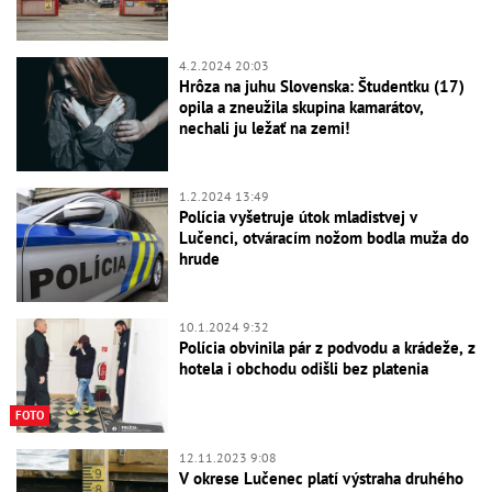
4.2.2024 20:03
Hrôza na juhu Slovenska: Študentku (17)
opila a zneužila skupina kamarátov,
nechali ju ležať na zemi!
1.2.2024 13:49
Polícia vyšetruje útok mladistvej v
Lučenci, otváracím nožom bodla muža do
hrude
10.1.2024 9:32
Polícia obvinila pár z podvodu a krádeže, z
hotela i obchodu odišli bez platenia
FOTO
12.11.2023 9:08
V okrese Lučenec platí výstraha druhého