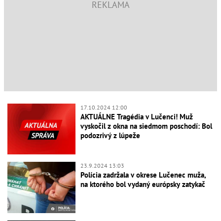
17.10.2024 12:00
AKTUÁLNE Tragédia v Lučenci! Muž
vyskočil z okna na siedmom poschodí: Bol
podozrivý z lúpeže
23.9.2024 13:03
Polícia zadržala v okrese Lučenec muža,
na ktorého bol vydaný európsky zatykač