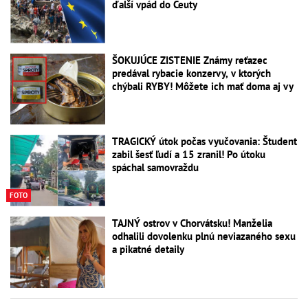
ďalší vpád do Ceuty
ŠOKUJÚCE ZISTENIE Známy reťazec
predával rybacie konzervy, v ktorých
chýbali RYBY! Môžete ich mať doma aj vy
TRAGICKÝ útok počas vyučovania: Študent
zabil šesť ľudí a 15 zranil! Po útoku
spáchal samovraždu
FOTO
TAJNÝ ostrov v Chorvátsku! Manželia
odhalili dovolenku plnú neviazaného sexu
a pikatné detaily