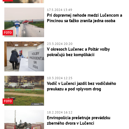
17.5.2024 13:49
Pri dopravnej nehode medzi Lučencom a
Pincinou sa ťažko zranila jedna osoba
FOTO
23.3.2024 20:20
V okresoch Lučenec a Poltár voľby
pokračujú bez komplikácií
10.3.2024 12:25
Vodič v Lučenci jazdil bez vodičského
preukazu a pod vplyvom drog
FOTO
18.2.2024 16:12
Enviropolícia prešetruje prevádzku
zberného dvora v Lučenci