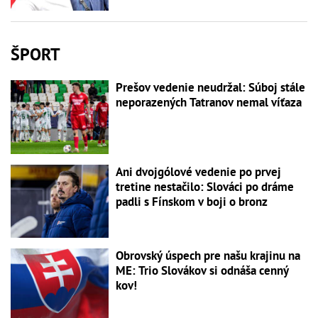
ŠPORT
Prešov vedenie neudržal: Súboj stále
neporazených Tatranov nemal víťaza
Ani dvojgólové vedenie po prvej
tretine nestačilo: Slováci po dráme
padli s Fínskom v boji o bronz
Obrovský úspech pre našu krajinu na
ME: Trio Slovákov si odnáša cenný
kov!