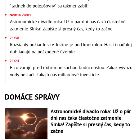
"tatínek do polepšovny" sa takmer zabil!
Nedeľa 24:01
Astronomické divadlo roka: Už o pár dní nás čaká čiastočné
zatmenie Slnka! Zapíšte si presný čas, kedy to začne
21:38
Rozsiahly požiar lesa v Trstíne je pod kontrolou: Hasiči naďalej
dohliadajú na poškodené územie
21:24
Fico varuje pred extrémne suchou budúcnosťou: Zákaz vývozu
vody nestačí, čakajú nás miliardové investície
DOMÁCE SPRÁVY
Astronomické divadlo roka: Už o pár
dní nás čaká čiastočné zatmenie
Slnka! Zapíšte si presný čas, kedy to
začne