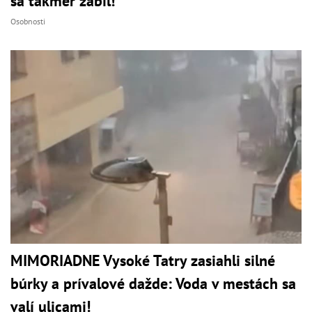
sa takmer zabil!
Osobnosti
MIMORIADNE Vysoké Tatry zasiahli silné
búrky a prívalové dažde: Voda v mestách sa
valí ulicami!