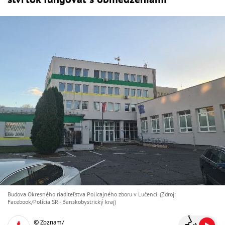
Budova Okresného riaditeľstva Policajného zboru v Lučenci. (Zdroj:
Facebook/Polícia SR - Banskobystrický kraj)
© Zoznam/