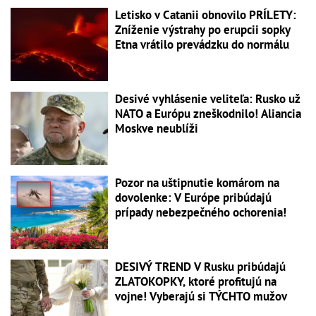
Letisko v Catanii obnovilo PRÍLETY:
Zníženie výstrahy po erupcii sopky
Etna vrátilo prevádzku do normálu
Desivé vyhlásenie veliteľa: Rusko už
NATO a Európu zneškodnilo! Aliancia
Moskve neublíži
Pozor na uštipnutie komárom na
dovolenke: V Európe pribúdajú
prípady nebezpečného ochorenia!
DESIVÝ TREND V Rusku pribúdajú
ZLATOKOPKY, ktoré profitujú na
vojne! Vyberajú si TÝCHTO mužov