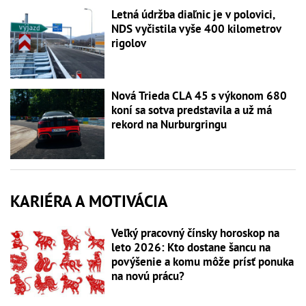
Letná údržba diaľnic je v polovici,
NDS vyčistila vyše 400 kilometrov
rigolov
Nová Trieda CLA 45 s výkonom 680
koní sa sotva predstavila a už má
rekord na Nurburgringu
KARIÉRA A MOTIVÁCIA
Veľký pracovný čínsky horoskop na
leto 2026: Kto dostane šancu na
povýšenie a komu môže prísť ponuka
na novú prácu?