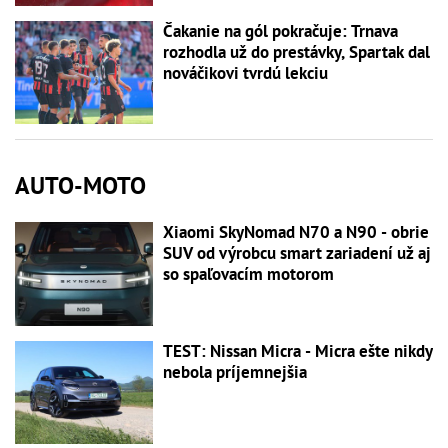
Čakanie na gól pokračuje: Trnava
rozhodla už do prestávky, Spartak dal
nováčikovi tvrdú lekciu
AUTO-MOTO
Xiaomi SkyNomad N70 a N90 - obrie
SUV od výrobcu smart zariadení už aj
so spaľovacím motorom
TEST: Nissan Micra - Micra ešte nikdy
nebola príjemnejšia