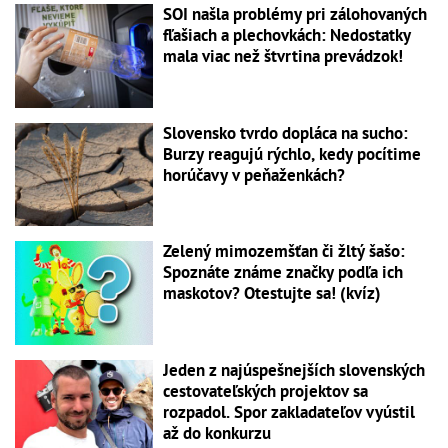
SOI našla problémy pri zálohovaných
fľašiach a plechovkách: Nedostatky
mala viac než štvrtina prevádzok!
Slovensko tvrdo dopláca na sucho:
Burzy reagujú rýchlo, kedy pocítime
horúčavy v peňaženkách?
Zelený mimozemšťan či žltý šašo:
Spoznáte známe značky podľa ich
maskotov? Otestujte sa! (kvíz)
Jeden z najúspešnejších slovenských
cestovateľských projektov sa
rozpadol. Spor zakladateľov vyústil
až do konkurzu