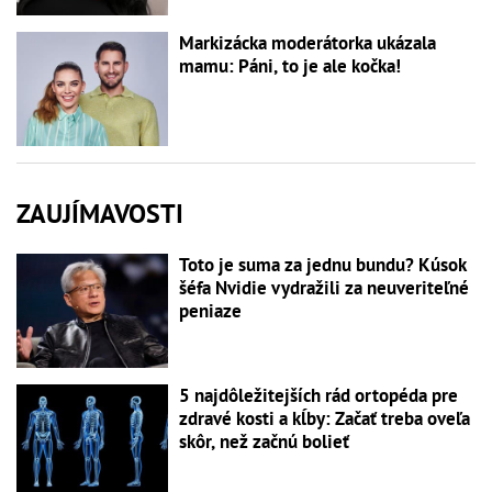
Markizácka moderátorka ukázala
mamu: Páni, to je ale kočka!
ZAUJÍMAVOSTI
Toto je suma za jednu bundu? Kúsok
šéfa Nvidie vydražili za neuveriteľné
peniaze
5 najdôležitejších rád ortopéda pre
zdravé kosti a kĺby: Začať treba oveľa
skôr, než začnú bolieť