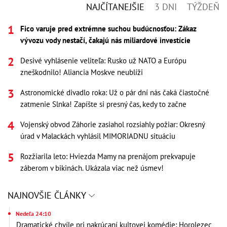
NAJČÍTANEJŠIE
3 DNI
TÝŽDEŇ
Fico varuje pred extrémne suchou budúcnosťou: Zákaz
vývozu vody nestačí, čakajú nás miliardové investície
Desivé vyhlásenie veliteľa: Rusko už NATO a Európu
zneškodnilo! Aliancia Moskve neublíži
Astronomické divadlo roka: Už o pár dní nás čaká čiastočné
zatmenie Slnka! Zapíšte si presný čas, kedy to začne
Vojenský obvod Záhorie zasiahol rozsiahly požiar: Okresný
úrad v Malackách vyhlásil MIMORIADNU situáciu
Rozžiarila leto: Hviezda Mamy na prenájom prekvapuje
záberom v bikinách. Ukázala viac než úsmev!
NAJNOVŠIE ČLÁNKY
Nedeľa 24:10
Dramatické chvíle pri nakrúcaní kultovej komédie: Horolezec