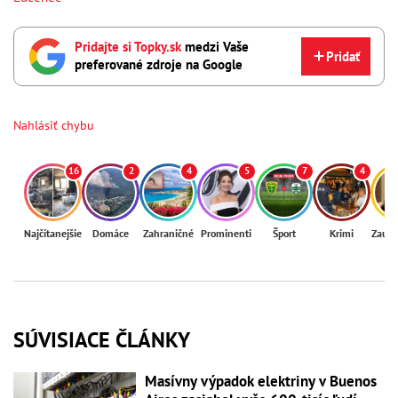
Pridajte si Topky.sk
medzi Vaše
Pridať
preferované zdroje na Google
Nahlásiť chybu
16
2
4
5
7
4
Najčítanejšie
Domáce
Zahraničné
Prominenti
Šport
Krimi
Zaují
SÚVISIACE ČLÁNKY
Masívny výpadok elektriny v Buenos