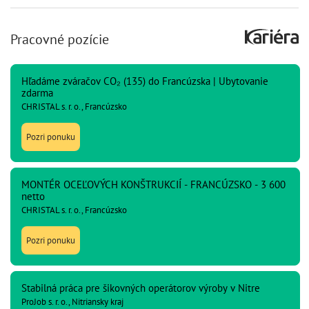
Pracovné pozície
Hľadáme zváračov CO₂ (135) do Francúzska | Ubytovanie
zdarma
CHRISTAL s. r. o., Francúzsko
Pozri ponuku
MONTÉR OCEĽOVÝCH KONŠTRUKCIÍ - FRANCÚZSKO - 3 600
netto
CHRISTAL s. r. o., Francúzsko
Pozri ponuku
Stabilná práca pre šikovných operátorov výroby v Nitre
ProJob s. r. o., Nitriansky kraj