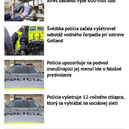
Aires zasiahol vyše 600-tisíc ľudí
Švédska polícia začala vyšetrovať
sabotáž vodného čerpadla pri ostrove
Gotland
Polícia upozorňuje na podvod
zneužívajúci jej meno! Ide o falošné
predvolanie
Polícia vyšetruje 12-ročného chlapca,
ktorý sa vyhrážal na sociálnej sieti