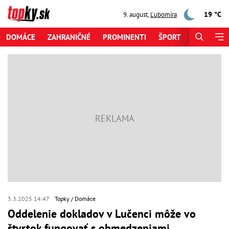
19 °C
9. august
,
Ľubomíra
DOMÁCE
ZAHRANIČNÉ
PROMINENTI
ŠPORT
ZAUJÍMAV
3.3.2025 14:47
Topky
Domáce
Oddelenie dokladov v Lučenci môže vo
štvrtok fungovať s obmedzeniami