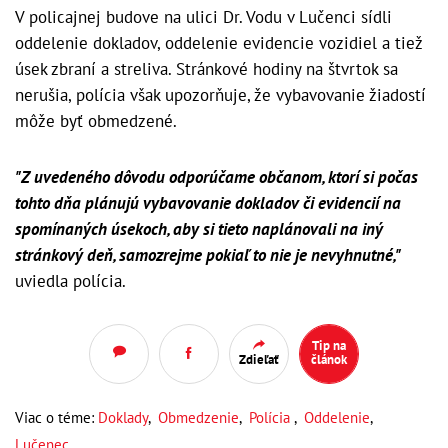
V policajnej budove na ulici Dr. Vodu v Lučenci sídli
oddelenie dokladov, oddelenie evidencie vozidiel a tiež
úsek zbraní a streliva. Stránkové hodiny na štvrtok sa
nerušia, polícia však upozorňuje, že vybavovanie žiadostí
môže byť obmedzené.
"Z uvedeného dôvodu odporúčame občanom, ktorí si počas
tohto dňa plánujú vybavovanie dokladov či evidencií na
spomínaných úsekoch, aby si tieto naplánovali na iný
stránkový deň, samozrejme pokiaľ to nie je nevyhnutné,"
uviedla polícia.
Tip na
Zdieľať
článok
Viac o téme:
Doklady
,
Obmedzenie
,
Polícia
,
Oddelenie
,
Lučenec