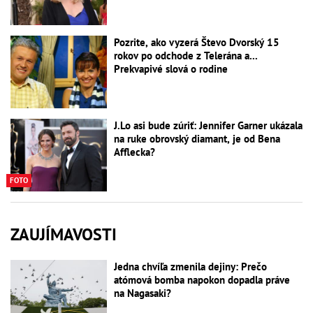
Pozrite, ako vyzerá Števo Dvorský 15
rokov po odchode z Telerána a...
Prekvapivé slová o rodine
J.Lo asi bude zúriť: Jennifer Garner ukázala
na ruke obrovský diamant, je od Bena
Afflecka?
FOTO
ZAUJÍMAVOSTI
Jedna chvíľa zmenila dejiny: Prečo
atómová bomba napokon dopadla práve
na Nagasaki?