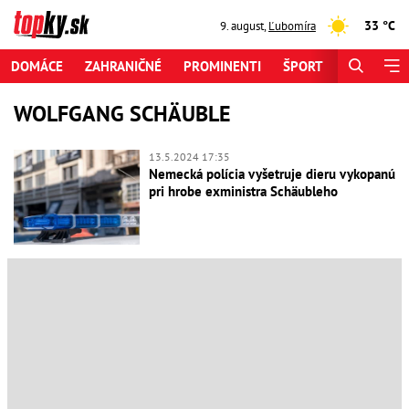
33 °C
9. august
,
Ľubomíra
DOMÁCE
ZAHRANIČNÉ
PROMINENTI
ŠPORT
ZAUJÍMAV
WOLFGANG SCHÄUBLE
13.5.2024 17:35
Nemecká polícia vyšetruje dieru vykopanú
pri hrobe exministra Schäubleho