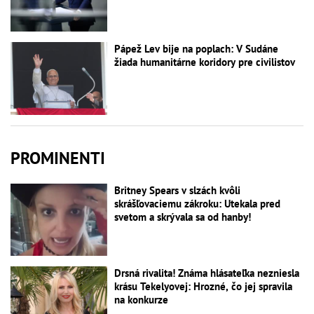
Pápež Lev bije na poplach: V Sudáne
žiada humanitárne koridory pre civilistov
PROMINENTI
Britney Spears v slzách kvôli
skrášľovaciemu zákroku: Utekala pred
svetom a skrývala sa od hanby!
Drsná rivalita! Známa hlásateľka nezniesla
krásu Tekelyovej: Hrozné, čo jej spravila
na konkurze