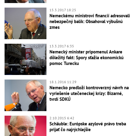
15.3.2017 18:25
Nemeckému ministrovi financií adresovali
nebezpečný balík: Obsahoval výbušnú
zmes
13.3.2017 6:35
Nemecký minister pripomenul Ankare
dôležitý fakt: Spory sťažia ekonomickú
pomoc Turecku
18.1.2016 11:29
Nemecko predloží kontroverzný návrh na
vyriešenie utečeneckej krízy: Bizarné,
tvrdí SDKÚ
2.10.2015 6:42
Schäuble: Európske azylové právo treba
prijať čo najrýchlejšie