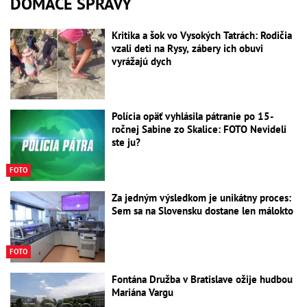
DOMÁCE SPRÁVY
Kritika a šok vo Vysokých Tatrách: Rodičia
vzali deti na Rysy, zábery ich obuvi
vyrážajú dych
Polícia opäť vyhlásila pátranie po 15-
ročnej Sabine zo Skalice: FOTO Nevideli
ste ju?
FOTO
Za jedným výsledkom je unikátny proces:
Sem sa na Slovensku dostane len málokto
FOTO
Fontána Družba v Bratislave ožije hudbou
Mariána Vargu