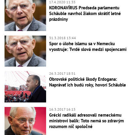
17.4.2020 11:35
KORONAVÍRUS Predseda parlamentu
Schäuble navrhol žiakom skrátiť letné
prázdniny
31.3.2018 13:44
Spor o úlohe islamu sa v Nemecku
vyostruje: Tvrdé slová medzi spojencami
26.3.2017 18:51
Obrovské politické škody Erdogana:
Naprávať ich budú roky, hovorí Schäuble
16.3.2017 16:15
Grécki radikáli adresovali nemeckému
ministrovi balík: Toto nemá so zdravým
rozumom nič spoločné