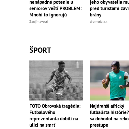
nenápadné potenie u
jeho obyvatelia mu
seniorov veští PROBLÉM:
pred turistami zavr
Mnohí to ignorujú
brány
Zaujímavosti
dromedar.sk
ŠPORT
FOTO Obrovská tragédia:
Najdrahší africký
Futbalového
futbalista histórie
reprezentanta dobili na
sa dohodol na rek
ulici na smrť
prestupe