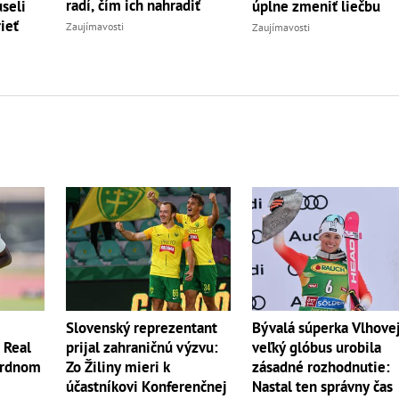
radí, čím ich nahradiť
seli
úplne zmeniť liečbu
ieť
Zaujímavosti
Zaujímavosti
Slovenský reprezentant
Bývalá súperka Vlhove
? Real
prijal zahraničnú výzvu:
veľký glóbus urobila
ordnom
Zo Žiliny mieri k
zásadné rozhodnutie:
účastníkovi Konferenčnej
Nastal ten správny čas