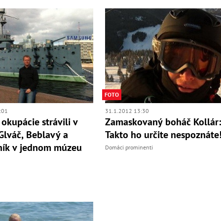
FOTO
:01
31.1.2012 13:30
 okupácie strávili v
Zamaskovaný boháč Kollár
Glváč, Beblavý a
Takto ho určite nespoznáte
ník v jednom múzeu
Domáci prominenti