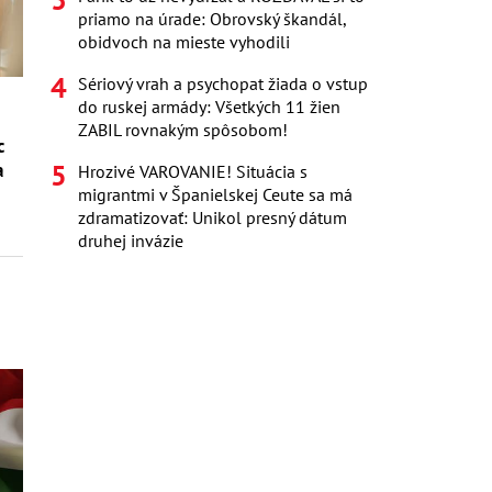
priamo na úrade: Obrovský škandál,
obidvoch na mieste vyhodili
Sériový vrah a psychopat žiada o vstup
do ruskej armády: Všetkých 11 žien
ú
ZABIL rovnakým spôsobom!
c
a
Hrozivé VAROVANIE! Situácia s
migrantmi v Španielskej Ceute sa má
zdramatizovať: Unikol presný dátum
druhej invázie