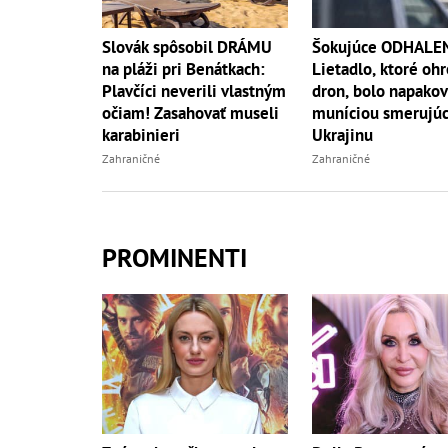
Slovák spôsobil DRÁMU
Šokujúce ODHALEN
na pláži pri Benátkach:
Lietadlo, ktoré oh
Plavčíci neverili vlastným
dron, bolo napako
očiam! Zasahovať museli
muníciou smerujúc
karabinieri
Ukrajinu
Zahraničné
Zahraničné
PROMINENTI