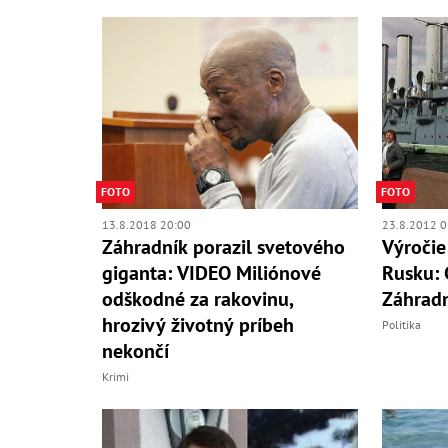
FOTO
FOTO
13.8.2018 20:00
23.8.2012 0
Záhradník porazil svetového
Výročie
giganta: VIDEO Miliónové
Rusku: 
odškodné za rakovinu,
Záhrad
hrozivý životný príbeh
Politika
nekončí
Krimi