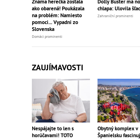
Známa herečka zostala
Dolly Buster má n
ako obarená! Poukázala
chlapa: Ulovila šľac
na problém: Namiesto
Zahraniční prominenti
pomoci... Vypadni zo
Slovenska
Domáci prominenti
ZAUJÍMAVOSTI
Nespájajte to len s
Obytný komplex v
horúčavami! TOTO
Španielsku fascinuj