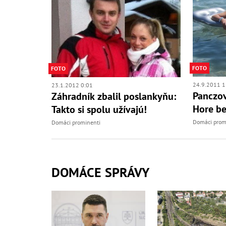
FOTO
FOTO
24.9.2011 1
23.1.2012 0:01
Panczov
Záhradník zbalil poslankyňu:
Hore be
Takto si spolu užívajú!
Domáci prom
Domáci prominenti
DOMÁCE SPRÁVY