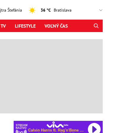
ajtra Štefánia
36 °C
 TV
LIFESTYLE
VOĽNÝ ČAS
STREAM
NAŽIVO
Calvin Harris ft. Rag'n'Bone Man