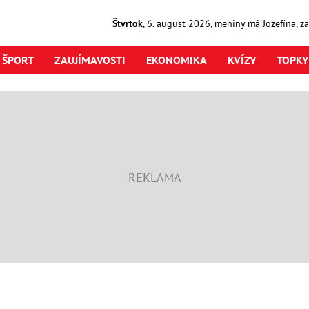
Štvrtok
,
6. august
2026
,
meniny má
Jozefína
, z
ŠPORT
ZAUJÍMAVOSTI
EKONOMIKA
KVÍZY
TOPKY