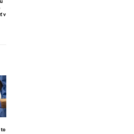
tú
o
ť v
 to