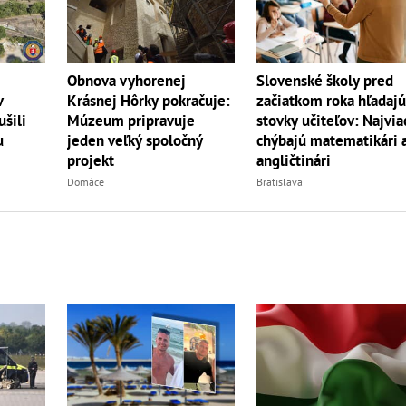
Slovenské školy pred
Obnova vyhorenej
v
začiatkom roka hľadaj
Krásnej Hôrky pokračuje:
šili
stovky učiteľov: Najvia
Múzeum pripravuje
u
chýbajú matematikári 
jeden veľký spoločný
angličtinári
projekt
Bratislava
Domáce