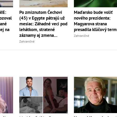
IE:
Po zmiznutom Čechovi
Maďarsko bude voliť
rozoval
(45) v Egypte pátrajú už
nového prezidenta:
vané
mesiac: Záhadné veci pod
Magyarova strana
ej na
lehátkom, stratené
presadila kľúčový term
záznamy aj zmena
Zahraničné
vypovede
Zahraničné