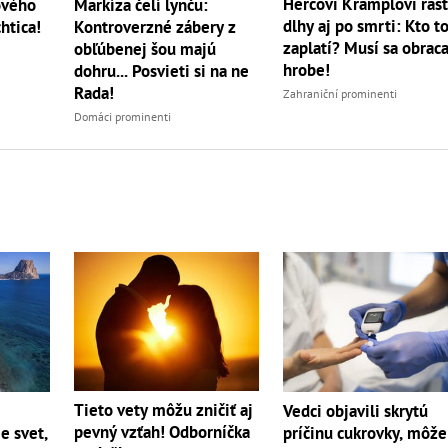
Hercovi Kramplovi ras
ového
Markíza čelí lynču:
dlhy aj po smrti: Kto t
htica!
Kontroverzné zábery z
zaplatí? Musí sa obraca
obľúbenej šou majú
hrobe!
dohru... Posvieti si na ne
Rada!
Zahraniční prominenti
Domáci prominenti
Tieto vety môžu zničiť aj
Vedci objavili skrytú
pevný vzťah! Odborníčka
e svet,
príčinu cukrovky, môže