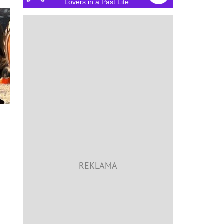
Lovers in a Past Life
:
!