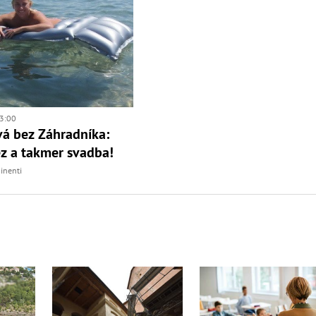
3:00
á bez Záhradníka:
z a takmer svadba!
inenti