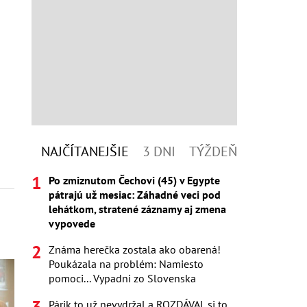
NAJČÍTANEJŠIE
3 DNI
TÝŽDEŇ
Po zmiznutom Čechovi (45) v Egypte
pátrajú už mesiac: Záhadné veci pod
lehátkom, stratené záznamy aj zmena
vypovede
Známa herečka zostala ako obarená!
Poukázala na problém: Namiesto
pomoci... Vypadni zo Slovenska
Párik to už nevydržal a ROZDÁVAL si to