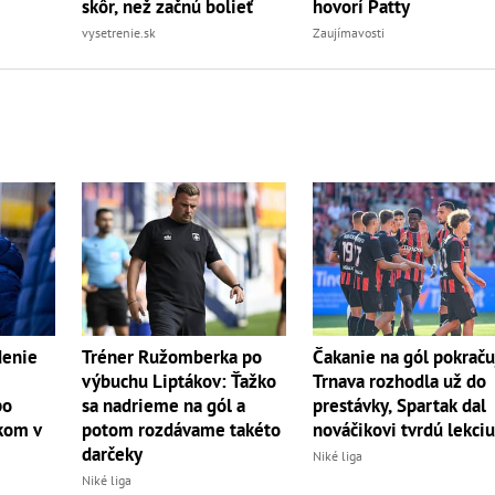
skôr, než začnú bolieť
hovorí Patty
vysetrenie.sk
Zaujímavosti
denie
Tréner Ružomberka po
Čakanie na gól pokraču
výbuchu Liptákov: Ťažko
Trnava rozhodla už do
po
sa nadrieme na gól a
prestávky, Spartak dal
kom v
potom rozdávame takéto
nováčikovi tvrdú lekci
darčeky
Niké liga
Niké liga