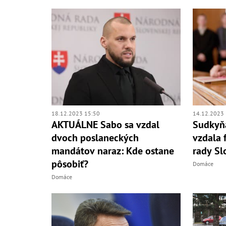
18.12.2023 15:50
14.12.2023 
AKTUÁLNE Sabo sa vzdal
Sudkyňa
dvoch poslaneckých
vzdala 
mandátov naraz: Kde ostane
rady Sl
pôsobiť?
Domáce
Domáce