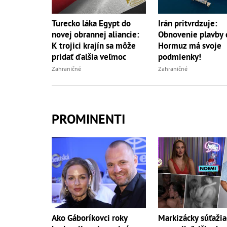
Turecko láka Egypt do
Irán pritvrdzuje:
novej obrannej aliancie:
Obnovenie plavby 
K trojici krajín sa môže
Hormuz má svoje
pridať ďalšia veľmoc
podmienky!
Zahraničné
Zahraničné
PROMINENTI
Markizácky súťažia
Ako Gáboríkovci roky