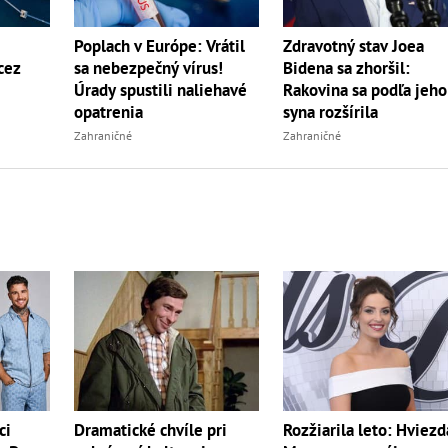
Poplach v Európe: Vrátil
Zdravotný stav Joea
cez
sa nebezpečný vírus!
Bidena sa zhoršil:
Úrady spustili naliehavé
Rakovina sa podľa jeho
opatrenia
syna rozšírila
Zahraničné
Zahraničné
ci
Dramatické chvíle pri
Rozžiarila leto: Hviezd