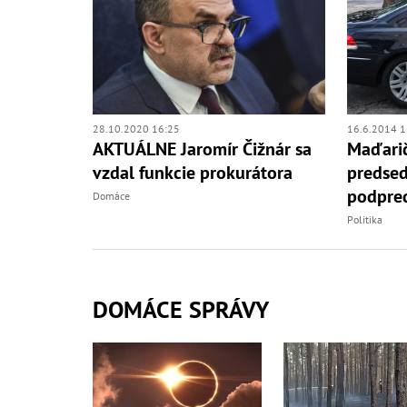
28.10.2020 16:25
16.6.2014 1
AKTUÁLNE Jaromír Čižnár sa
Maďarič
vzdal funkcie prokurátora
predsed
podpred
Domáce
Politika
DOMÁCE SPRÁVY