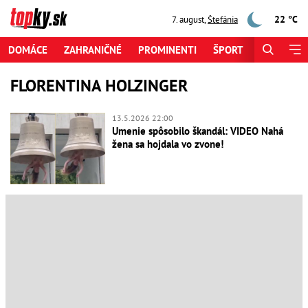
22 °C
7. august
,
Štefánia
DOMÁCE
ZAHRANIČNÉ
PROMINENTI
ŠPORT
ZAUJÍMAV
FLORENTINA HOLZINGER
13.5.2026 22:00
Umenie spôsobilo škandál: VIDEO Nahá
žena sa hojdala vo zvone!