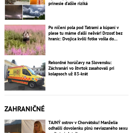
prinesie ďalšie riziká
Po ničení pola pod Tatrami a kúpaní v
plese tu máme ďalší nešvár! Drzosť bez
hraníc: Dvojica kvôli fotke vošla do...
Rekordné horúčavy na Slovensku:
Záchranári vo štvrtok zasahovali pri
kolapsoch už 83-krát
ZAHRANIČNÉ
TAJNÝ ostrov v Chorvátsku! Manželia
odhalili dovolenku plnú neviazaného sexu