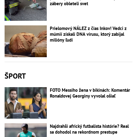
zábery obleteli svet
Prielomový NÁLEZ z čias Inkov! Vedci z
múmií získali DNA vírusu, ktorý zabíjal
milióny ľudí
ŠPORT
FOTO Messiho žena v bikinách: Komentár
Ronaldovej Georginy vyvolal ošiaľ
Najdrahší africký futbalista histórie? Real
sa dohodol na rekordnom prestupe