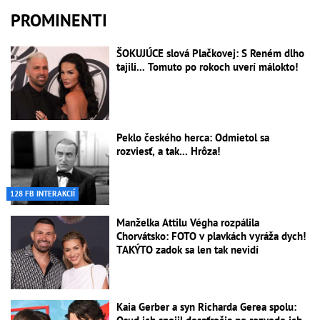
PROMINENTI
ŠOKUJÚCE slová Plačkovej: S Reném dlho
tajili... Tomuto po rokoch uverí málokto!
Peklo českého herca: Odmietol sa
rozviesť, a tak... Hrôza!
128 FB INTERAKCIÍ
Manželka Attilu Végha rozpálila
Chorvátsko: FOTO v plavkách vyráža dych!
TAKÝTO zadok sa len tak nevidí
Kaia Gerber a syn Richarda Gerea spolu: