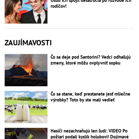
Osud ich spojil desaťročia po rozvode ich
rodičov!
ZAUJÍMAVOSTI
Čo sa deje pod Santorini? Vedci odhaľujú
zmeny, ktoré môžu ovplyvniť sopku
Čo sa stane, keď prestanete jesť mliečne
výrobky? Toto by ste mali vedieť
Hasiči nezachraňujú len ľudí: VIDEO Po
požiari podali kyslík holubovi! Dojímavé