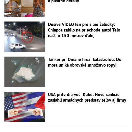
a pikatné detaily
Desivé VIDEO len pre silné žalúdky:
Chlapca zabilo na priechode auto! Telo
našli o 150 metrov ďalej
Tanker pri Ománe hrozí katastrofou: Do
mora uniká obrovské množstvo ropy!
USA pritvrdili voči Kube: Nové sankcie
zasiahli armádnych predstaviteľov aj firmy