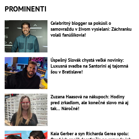
PROMINENTI
Celebritný blogger sa pokúsil o
samovraždu v živom vysielaní: Záchranku
volali fanúšikovia!
Úspešný Slovák chystá veľké novinky:
Luxusná svadba na Santorini aj tajomná
šou v Bratislave!
Zuzana Haasová na nákupoch: Hodiny
pred zrkadlom, ale konečné slovo má aj
tak... Náročné!
Kaia Gerber a syn Richarda Gerea spolu: