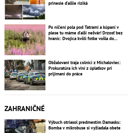
prinesie ďalšie riziká
Po ničení pola pod Tatrami a kúpaní v
plese tu máme ďalší nešvár! Drzosť bez
hraníc: Dvojica kvôli fotke vošla do...
Obžalovaní traja colníci z Michaloviec:
Prokuratúra ich viní z úplatkov pri
prijímaní do práce
ZAHRANIČNÉ
Výbuch otriasol predmestím Damasku:
Bomba v mikrobuse si vyžiadala obete