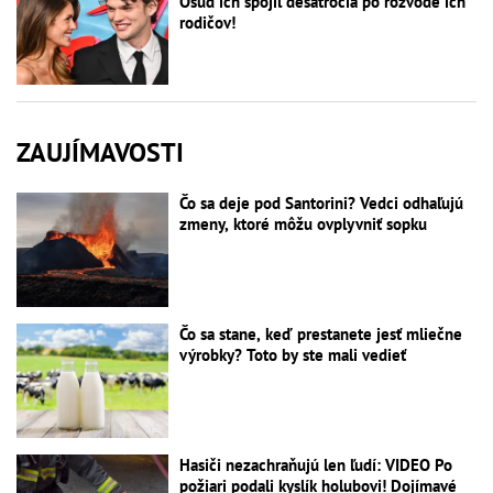
Osud ich spojil desaťročia po rozvode ich
rodičov!
ZAUJÍMAVOSTI
Čo sa deje pod Santorini? Vedci odhaľujú
zmeny, ktoré môžu ovplyvniť sopku
Čo sa stane, keď prestanete jesť mliečne
výrobky? Toto by ste mali vedieť
Hasiči nezachraňujú len ľudí: VIDEO Po
požiari podali kyslík holubovi! Dojímavé