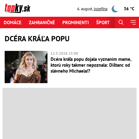
36 °C
6. august
,
Jozefína
DOMÁCE
ZAHRANIČNÉ
PROMINENTI
ŠPORT
ZAUJÍMAV
DCÉRA KRÁĽA POPU
12.5.2026 15:00
Dcéra kráľa popu dojala vyznaním mame,
ktorú roky takmer nepoznala: Dištanc od
slávneho Michaela!?