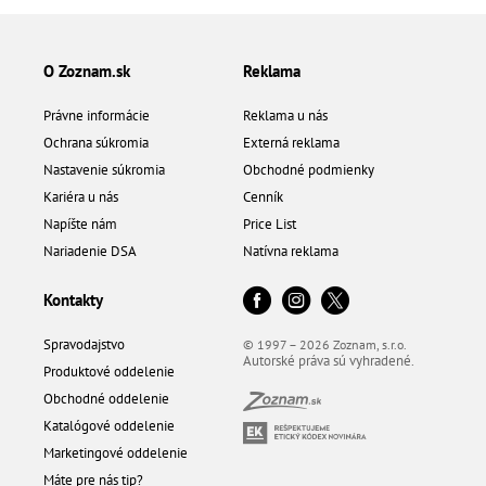
O Zoznam.sk
Reklama
Právne informácie
Reklama u nás
Ochrana súkromia
Externá reklama
Nastavenie súkromia
Obchodné podmienky
Kariéra u nás
Cenník
Napíšte nám
Price List
Nariadenie DSA
Natívna reklama
Kontakty
Spravodajstvo
© 1997 – 2026 Zoznam, s.r.o.
Autorské práva sú vyhradené.
Produktové oddelenie
Obchodné oddelenie
Katalógové oddelenie
Marketingové oddelenie
Máte pre nás tip?