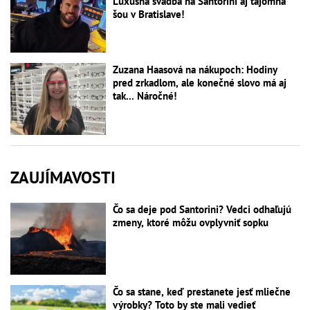
Luxusná svadba na Santorini aj tajomná
šou v Bratislave!
Zuzana Haasová na nákupoch: Hodiny
pred zrkadlom, ale konečné slovo má aj
tak... Náročné!
ZAUJÍMAVOSTI
Čo sa deje pod Santorini? Vedci odhaľujú
zmeny, ktoré môžu ovplyvniť sopku
Čo sa stane, keď prestanete jesť mliečne
výrobky? Toto by ste mali vedieť