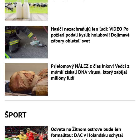
Hasiči nezachraňujú len ľudí: VIDEO Po
požiari podali kyslík holubovi! Dojímavé
zábery obleteli svet
Prielomový NÁLEZ z čias Inkov! Vedci z
múmií získali DNA vírusu, ktorý zabíjal
milióny ľudí
ŠPORT
Odveta na Žitnom ostrove bude len
formalitou: DAC v Holandsku schytal