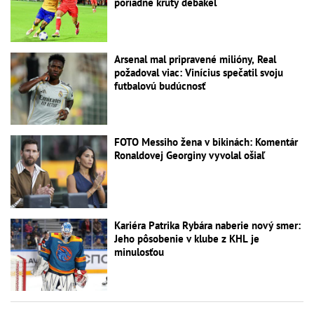
poriadne krutý debakel
Arsenal mal pripravené milióny, Real
požadoval viac: Vinícius spečatil svoju
futbalovú budúcnosť
FOTO Messiho žena v bikinách: Komentár
Ronaldovej Georginy vyvolal ošiaľ
Kariéra Patrika Rybára naberie nový smer:
Jeho pôsobenie v klube z KHL je
minulosťou