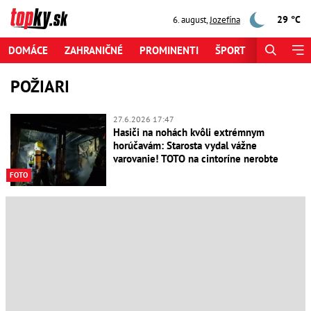
29 °C
6. august
,
Jozefína
DOMÁCE
ZAHRANIČNÉ
PROMINENTI
ŠPORT
ZAUJÍMAV
POŽIARI
27.6.2026 17:47
Hasiči na nohách kvôli extrémnym
horúčavám: Starosta vydal vážne
varovanie! TOTO na cintoríne nerobte
FOTO