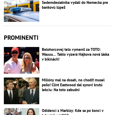
Sedemdesiatnika vydali do Nemecka pre
bankovú lúpež
PROMINENTI
Belohorcovej telo vymenil za TOTO:
Wauuu... Takto vyzerá Hájkova nová láska
v bikinách!
Milióny mal na dosah, no chodiť musel
pešo! Clint Eastwood dal synovi krutú
lekciu: Na toto zabudni
Odídenci z Markízy: Kde sa po konci v