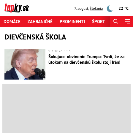
22 °C
7. august
,
Štefánia
DOMÁCE
ZAHRANIČNÉ
PROMINENTI
ŠPORT
ZAUJÍMAV
DIEVČENSKÁ ŠKOLA
9.3.2026 5:53
Šokujúce obvinenie Trumpa: Tvrdí, že za
útokom na dievčenskú školu stojí Irán!