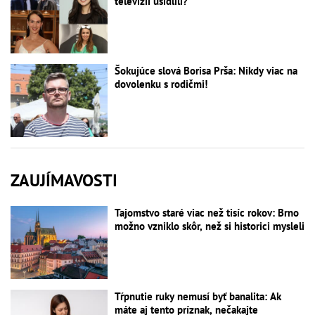
televízii usídlili?
Šokujúce slová Borisa Prša: Nikdy viac na
dovolenku s rodičmi!
ZAUJÍMAVOSTI
Tajomstvo staré viac než tisíc rokov: Brno
možno vzniklo skôr, než si historici mysleli
Tŕpnutie ruky nemusí byť banalita: Ak
máte aj tento príznak, nečakajte