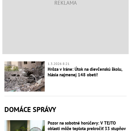
1.3.2026 8:21
Hrôza v Iráne: Útok na dievčenskú školu,
hlásia najmenej 148 obetí!
DOMÁCE SPRÁVY
Pozor na sobotné horúčavy: V TEJTO
oblasti môže teplota prekročiť 33 stupňov