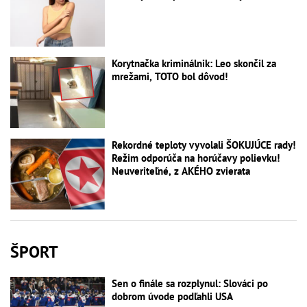
Korytnačka kriminálnik: Leo skončil za
mrežami, TOTO bol dôvod!
Rekordné teploty vyvolali ŠOKUJÚCE rady!
Režim odporúča na horúčavy polievku!
Neuveriteľné, z AKÉHO zvierata
ŠPORT
Sen o finále sa rozplynul: Slováci po
dobrom úvode podľahli USA