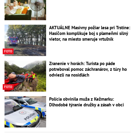
AKTUÁLNE Masívny požiar lesa pri Trstíne:
Hasičom komplikuje boj s plameňmi silný
vietor, na miesto smeruje vrtuľník
FOTO
Zranenie v horách: Turista po páde
potreboval pomoc záchranárov, z túry ho
odviezli na nosidlách
FOTO
Polícia obvinila muža z Kežmarku:
Dlhodobé týranie družky a zásah v obci