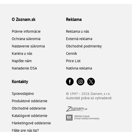
O Zoznam.sk
Reklama
Právne informácie
Reklama u nás
Ochrana súkromia
Externá reklama
Nastavenie súkromia
Obchodné podmienky
Kariéra u nás
Cenník
Napíšte nám
Price List
Nariadenie DSA
Natívna reklama
Kontakty
Spravodajstvo
© 1997 – 2026 Zoznam, s.r.o.
Autorské práva sú vyhradené.
Produktové oddelenie
Obchodné oddelenie
Katalógové oddelenie
Marketingové oddelenie
Máte pre nás tip?