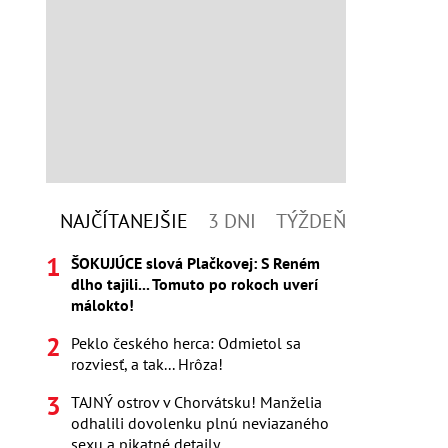
NAJČÍTANEJŠIE
3 DNI
TÝŽDEŇ
ŠOKUJÚCE slová Plačkovej: S Reném
dlho tajili... Tomuto po rokoch uverí
málokto!
Peklo českého herca: Odmietol sa
rozviesť, a tak... Hrôza!
TAJNÝ ostrov v Chorvátsku! Manželia
odhalili dovolenku plnú neviazaného
sexu a pikatné detaily