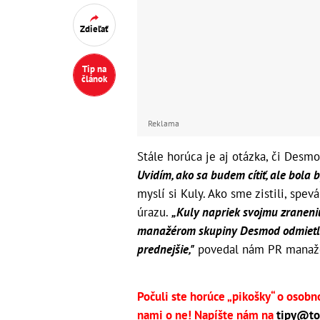
Zdieľať
Tip na
článok
Reklama
Stále horúca je aj otázka, či Desm
Uvidím, ako sa budem cítiť, ale bola 
myslí si Kuly. Ako sme zistili, spe
úrazu.
„Kuly napriek svojmu zraneniu 
manažérom skupiny Desmod odmietla t
prednejšie,"
povedal nám PR manažé
Počuli ste horúce „pikošky“ o osobn
nami o ne! Napíšte nám na
tipy@to