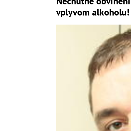
Nechutné obvinenie
vplyvom alkoholu!