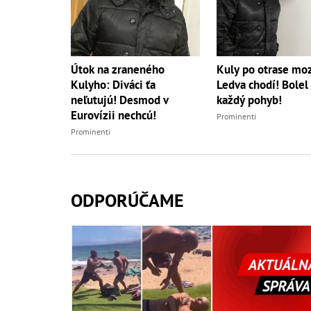
Útok na zraneného
Kuly po otrase mo
Kulyho: Diváci ťa
Ledva chodí! Bolel
neľutujú! Desmod v
každý pohyb!
Eurovízii nechcú!
Prominenti
Prominenti
ODPORÚČAME