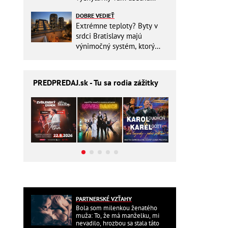
miesto v batohu!
DOBRE VEDIEŤ
Extrémne teploty? Byty v
srdci Bratislavy majú
výnimočný systém, ktorý
ešte aj šetrí náklady
PREDPREDAJ
.sk - Tu sa rodia zážitky
PARTNERSKÉ VZŤAHY
Bola som milenkou ženatého
muža: To, že má manželku, mi
nevadilo, hrozbou sa stala táto