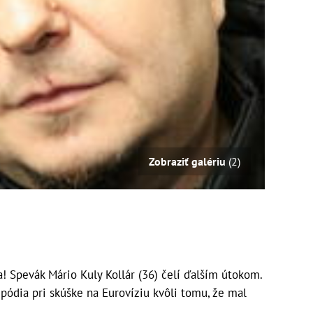
Zobraziť galériu
(2)
 Spevák Mário Kuly Kollár (36) čelí ďalším útokom.
z pódia pri skúške na Eurovíziu kvôli tomu, že mal