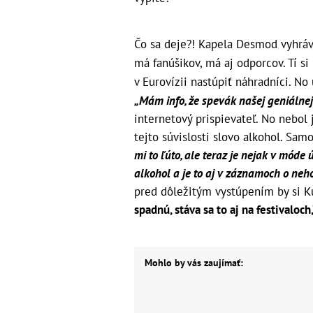
Čo sa deje?! Kapela Desmod vyhráva
má fanúšikov, má aj odporcov. Tí s
v Eurovízii nastúpiť náhradníci. No 
„Mám info, že spevák našej geniálnej 
internetový prispievateľ. No nebol 
tejto súvislosti slovo alkohol. Sa
mi to ľúto, ale teraz je nejak v mód
alkohol a je to aj v záznamoch o neh
pred dôležitým vystúpením by si Ku
spadnú, stáva sa to aj na festivaloch,
Mohlo by vás zaujímať: