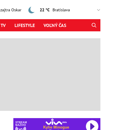
, zajtra Oskar
22 °C
 TV
LIFESTYLE
VOĽNÝ ČAS
STREAM
NAŽIVO
Kylie Minogue