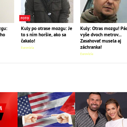
FOTO
zgu:
Kuly po otrase mozgu: Je
Kuly: Otras mozgu! Pá
 ho
to s ním horšie, ako sa
vyše dvoch metrov...
čakalo!
Zasahovať musela aj
záchranka!
Eurovízia
Eurovízia