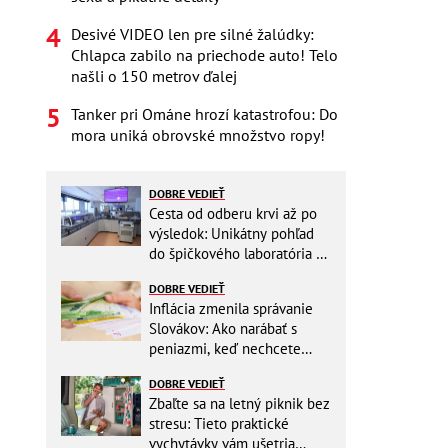
Desivé VIDEO len pre silné žalúdky:
Chlapca zabilo na priechode auto! Telo
našli o 150 metrov ďalej
Tanker pri Ománe hrozí katastrofou: Do
mora uniká obrovské množstvo ropy!
DOBRE VEDIEŤ
Cesta od odberu krvi až po
výsledok: Unikátny pohľad
do špičkového laboratória na
Slovensku
DOBRE VEDIEŤ
Inflácia zmenila správanie
Slovákov: Ako narábať s
peniazmi, keď nechcete
zbytočne riskovať?
DOBRE VEDIEŤ
Zbaľte sa na letný piknik bez
stresu: Tieto praktické
vychytávky vám ušetria