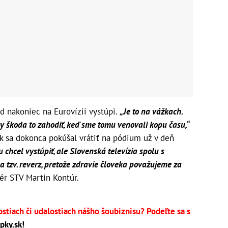
od nakoniec na Eurovízii vystúpi.
„Je to na vážkach.
by škoda to zahodiť, keď sme tomu venovali kopu času,“
vák sa dokonca pokúšal vrátiť na pódium už v deň
chcel vystúpiť, ale Slovenská televízia spolu s
zv. reverz, pretože zdravie človeka považujeme za
r STV Martin Kontúr.
ostiach či udalostiach nášho šoubiznisu? Podeľte sa s
pky.sk
!