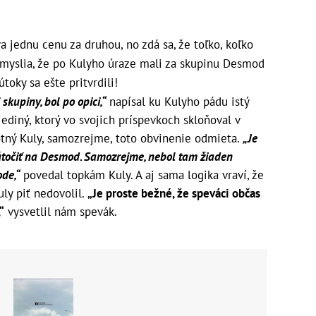
 jednu cenu za druhou, no zdá sa, že toľko, koľko
i myslia, že po Kulyho úraze mali za skupinu Desmod
útoky sa ešte pritvrdili!
skupiny, bol po opici,“
napísal ku Kulyho pádu istý
jediný, ktorý vo svojich príspevkoch skloňoval v
motný Kuly, samozrejme, toto obvinenie odmieta.
„Je
e útočiť na Desmod. Samozrejme, nebol tam žiaden
ode,“
povedal topkám Kuly. A aj sama logika vraví, že
ly piť nedovolil.
„Je proste bežné, že speváci občas
“
vysvetlil nám spevák.