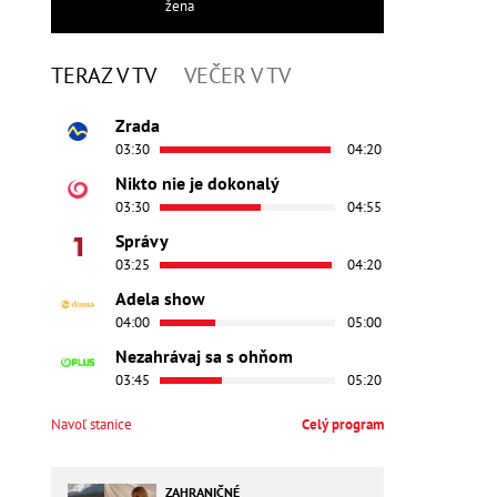
žena
TERAZ V TV
VEČER V TV
Zrada
03:30
04:20
Nikto nie je dokonalý
03:30
04:55
Správy
03:25
04:20
Adela show
04:00
05:00
Nezahrávaj sa s ohňom
03:45
05:20
Navoľ stanice
Celý program
ZAHRANIČNÉ