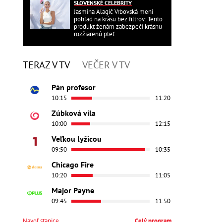
SLOVENSKÉ CELEBRITY
Jasmina Alagič Vrbovská mení
pohľad na krásu bez filtrov: Tento
produkt ženám zabezpečí krásnu
rozžiarenú pleť
TERAZ V TV
VEČER V TV
Pán profesor
10:15
11:20
Zúbková víla
10:00
12:15
Veľkou lyžicou
09:50
10:35
Chicago Fire
10:20
11:05
Major Payne
09:45
11:50
Navoľ stanice
Celý program