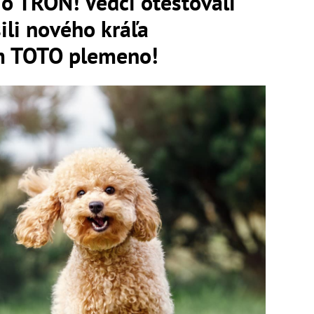
 o TRÓN! Vedci otestovali
ili nového kráľa
ím TOTO plemeno!