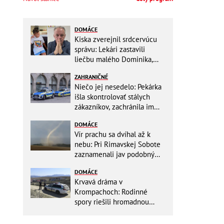
DOMÁCE
Kiska zverejnil srdcervúcu
správu: Lekári zastavili
liečbu malého Dominika,
zostávajú mu posledné
ZAHRANIČNÉ
týždne života
Niečo jej nesedelo: Pekárka
išla skontrolovať stálych
zákazníkov, zachránila im
život
DOMÁCE
Vír prachu sa dvíhal až k
nebu: Pri Rimavskej Sobote
zaznamenali jav podobný
tornádu
DOMÁCE
Krvavá dráma v
Krompachoch: Rodinné
spory riešili hromadnou
bitkou s lopatami a nožom!