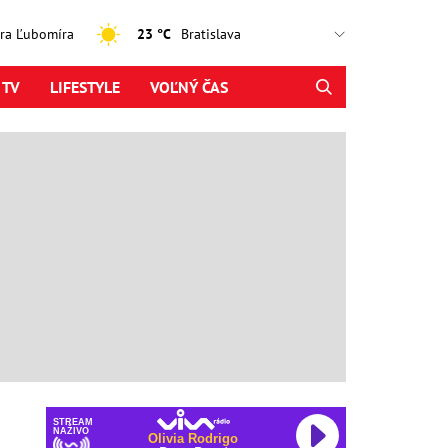
jtra Ľubomíra
23 °C
 TV
LIFESTYLE
VOĽNÝ ČAS
STREAM
NAŽIVO
Olivia Rodrigo