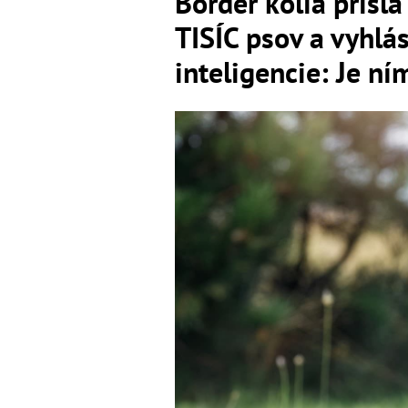
Border kólia prišla
TISÍC psov a vyhlás
inteligencie: Je n