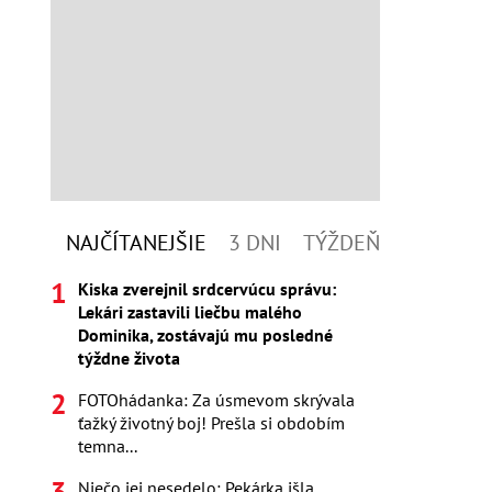
NAJČÍTANEJŠIE
3 DNI
TÝŽDEŇ
Kiska zverejnil srdcervúcu správu:
Lekári zastavili liečbu malého
Dominika, zostávajú mu posledné
týždne života
FOTOhádanka: Za úsmevom skrývala
ťažký životný boj! Prešla si obdobím
temna...
Niečo jej nesedelo: Pekárka išla