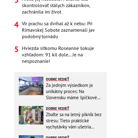
skontrolovať stálych zákazníkov,
zachránila im život
Vír prachu sa dvíhal až k nebu: Pri
Rimavskej Sobote zaznamenali jav
podobný tornádu
Hviezda sitkomu Roseanne šokuje
vzhľadom: 91 kíl dole... Je na
nespoznanie!
DOBRE VEDIEŤ
Za jedným výsledkom je
unikátny proces: Na
Slovensku máme špičkové
pracovisko
DOBRE VEDIEŤ
Zbaľte sa na letný piknik bez
stresu: Tieto praktické
vychytávky vám ušetria
miesto v batohu!
DOBRE VEDIEŤ