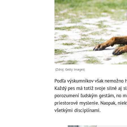
(Zdroj: Getty Images)
Podľa výskumníkov však nemožno h
Každý pes má totiž svoje silné aj sl
porozumení ľudským gestám, no me
priestorové myslenie. Naopak, nie
všetkými disciplínami.