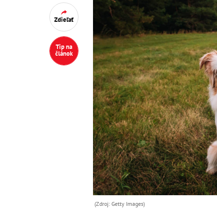
Zdieľať
Tip na
článok
(Zdroj: Getty Images)