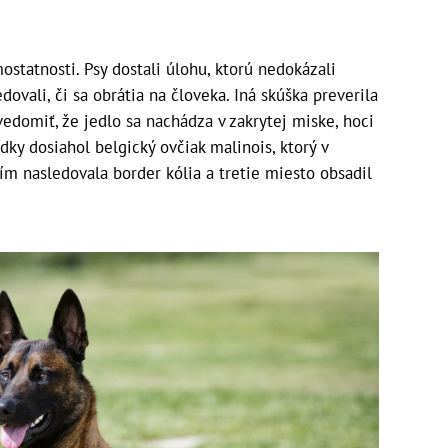
statnosti. Psy dostali úlohu, ktorú nedokázali
dovali, či sa obrátia na človeka. Iná skúška preverila
vedomiť, že jedlo sa nachádza v zakrytej miske, hoci
dky dosiahol belgický ovčiak malinois, ktorý v
m nasledovala border kólia a tretie miesto obsadil