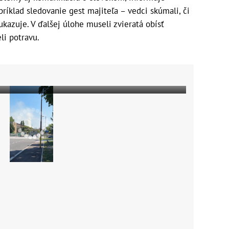
príklad sledovanie gest majiteľa – vedci skúmali, či
kazuje. V ďalšej úlohe museli zvieratá obísť
li potravu.