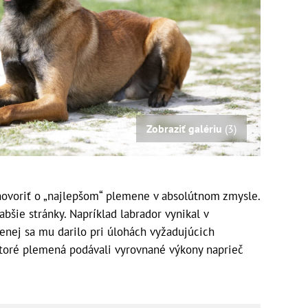
Zobraziť galériu
(3)
ovoriť o „najlepšom“ plemene v absolútnom zmysle.
abšie stránky. Napríklad labrador vynikal v
nej sa mu darilo pri úlohách vyžadujúcich
ktoré plemená podávali vyrovnané výkony naprieč