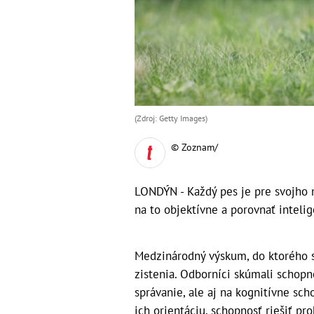
(Zdroj: Getty Images)
© Zoznam/
LONDÝN - Každý pes je pre svojho m
na to objektívne a porovnať intelig
Medzinárodný výskum, do ktorého sa
zistenia. Odborníci skúmali schopn
správanie, ale aj na kognitívne scho
ich orientáciu, schopnosť riešiť p