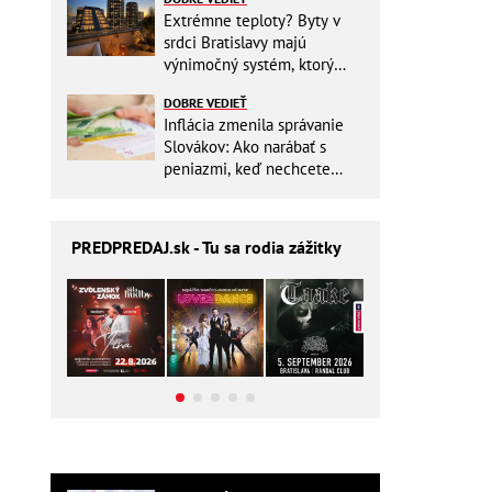
Extrémne teploty? Byty v
srdci Bratislavy majú
výnimočný systém, ktorý
ešte aj šetrí náklady
DOBRE VEDIEŤ
Inflácia zmenila správanie
Slovákov: Ako narábať s
peniazmi, keď nechcete
zbytočne riskovať?
PREDPREDAJ
.sk - Tu sa rodia zážitky