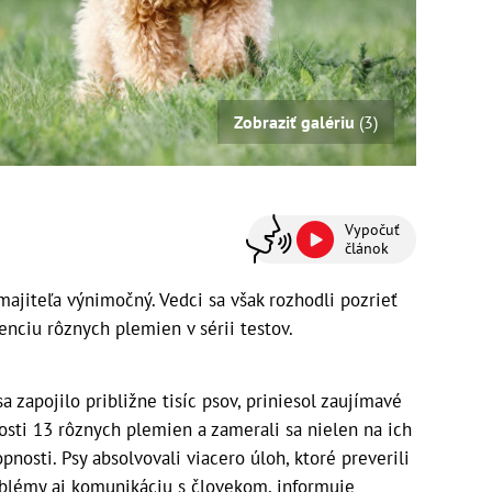
Zobraziť galériu
(3)
Vypočuť
článok
ajiteľa výnimočný. Vedci sa však rozhodli pozrieť
enciu rôznych plemien v sérii testov.
 zapojilo približne tisíc psov, priniesol zaujímavé
osti 13 rôznych plemien a zamerali sa nielen na ich
pnosti. Psy absolvovali viacero úloh, ktoré preverili
roblémy aj komunikáciu s človekom, informuje