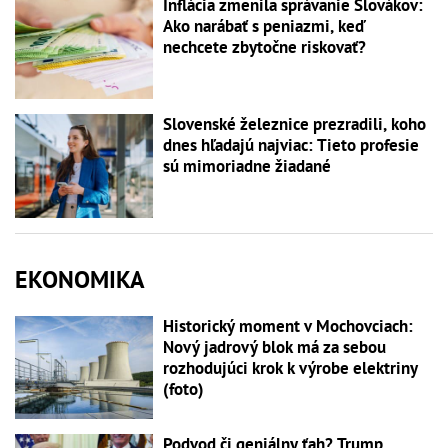
Inflácia zmenila správanie Slovákov:
Ako narábať s peniazmi, keď
nechcete zbytočne riskovať?
Slovenské železnice prezradili, koho
dnes hľadajú najviac: Tieto profesie
sú mimoriadne žiadané
EKONOMIKA
Historický moment v Mochovciach:
Nový jadrový blok má za sebou
rozhodujúci krok k výrobe elektriny
(foto)
Podvod či geniálny ťah? Trump