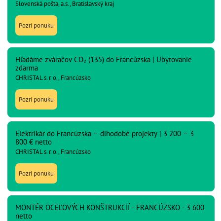
Slovenská pošta, a.s., Bratislavský kraj
Pozri ponuku
Hľadáme zváračov CO₂ (135) do Francúzska | Ubytovanie
zdarma
CHRISTAL s. r. o., Francúzsko
Pozri ponuku
Elektrikár do Francúzska – dlhodobé projekty | 3 200 – 3
800 € netto
CHRISTAL s. r. o., Francúzsko
Pozri ponuku
MONTÉR OCEĽOVÝCH KONŠTRUKCIÍ - FRANCÚZSKO - 3 600
netto