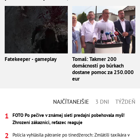
Fatekeeper - gameplay
Tomaš: Takmer 200
domácností po búrkach
dostane pomoc za 250.000
eur
NAJČÍTANEJŠIE
3 DNI
TÝŽDEŇ
FOTO Po pečive v známej sieti predajní pobehovala myš!
Zhrození zákazníci, reťazec reaguje
Polícia vyhlásila pátranie po tínedžeroch: Zmlátili taxikára v