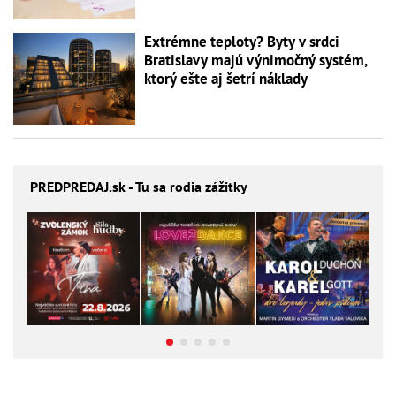
Extrémne teploty? Byty v srdci
Bratislavy majú výnimočný systém,
ktorý ešte aj šetrí náklady
PREDPREDAJ
.sk - Tu sa rodia zážitky