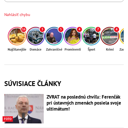
Nahlásiť chybu
16
3
5
4
7
4
Najčítanejšie
Domáce
Zahraničné
Prominenti
Šport
Krimi
Zaují
SÚVISIACE ČLÁNKY
ZVRAT na poslednú chvíľu: Ferenčák
pri ústavných zmenách posiela svoje
ultimátum!
FOTO