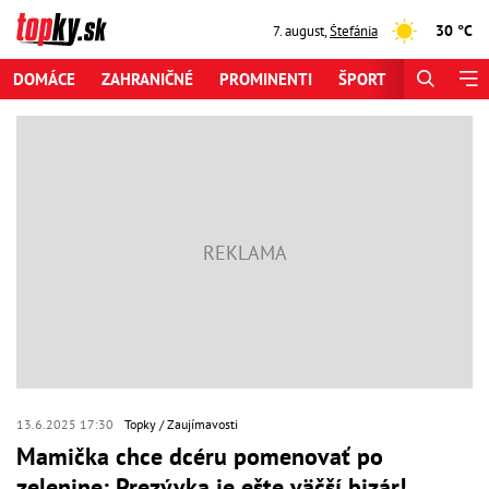
30 °C
7. august
,
Štefánia
DOMÁCE
ZAHRANIČNÉ
PROMINENTI
ŠPORT
ZAUJÍMAV
13.6.2025 17:30
Topky
Zaujímavosti
Mamička chce dcéru pomenovať po
zelenine: Prezývka je ešte väčší bizár!