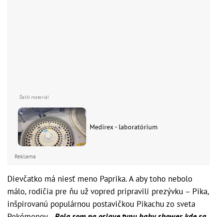
Medirex - laboratórium
Reklama
Dievčatko má niesť meno Paprika. A aby toho nebolo
málo, rodičia pre ňu už vopred pripravili prezývku – Pika,
inšpirovanú populárnou postavičkou Pikachu zo sveta
Pokémonov.
„Bola som na oslave typu baby shower, kde sa