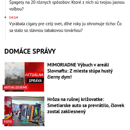
Špagety na 20 rôznych spôsobov: Ktoré z nich sú tvojou jasnou
voľbou?
14:14
Vyrábala cigary pre celý svet, dlhé roky ju ohromuje ticho: Čo
sa stalo so slávnou tabakovou továrňou?
DOMÁCE SPRÁVY
MIMORIADNE Výbuch v areáli
Slovnaftu: Z miesta stúpa hustý
čierny dym!
AKTUALIZUJEME
Hrôza na rušnej križovatke:
Smetiarske auto sa prevrátilo, človek
zostal zakliesnený
FOTO