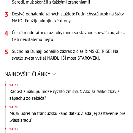
Seredi, muž skončil s ťažkými zraneniami!
Desivé odhalenie tajných služieb: Putin chystá útok na štáty
NATO! Použije ukrajinské drony
Česká moderátorka už roky randí so slávnou speváčkou, ale...
Čelí neustálemu hejtu!
Sucho na Dunaji odhalilo zázrak z čias RÍMSKEJ RÍŠE! Na
svetlo sveta vyšiel NAJDLHŠÍ most STAROVEKU
NAJNOVŠIE ČLÁNKY
14:22
Radosť z nákupu môže rýchlo zmiznúť: Ako sa ľahko zbavíš
zápachu zo sekáča?
14:20
Musk udrel na francúzsku kandidátku: Žiada jej zastavenie pre
„vlastizradu“
14:15