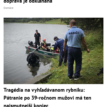
doprava je odklaňaná
Domáce
Tragédia na vyhľadávanom rybníku:
Pátranie po 39-ročnom mužovi má ten
najsmutnejší koniec