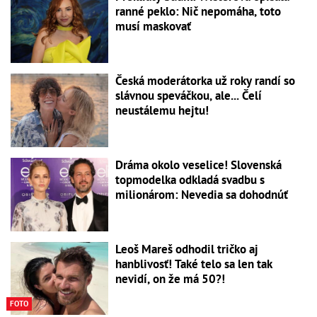
ranné peklo: Nič nepomáha, toto
musí maskovať
Česká moderátorka už roky randí so
slávnou speváčkou, ale... Čelí
neustálemu hejtu!
Dráma okolo veselice! Slovenská
topmodelka odkladá svadbu s
milionárom: Nevedia sa dohodnúť
Leoš Mareš odhodil tričko aj
hanblivosť! Také telo sa len tak
nevidí, on že má 50?!
FOTO