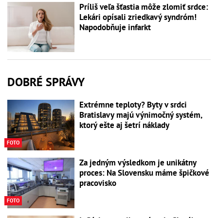
Príliš veľa šťastia môže zlomiť srdce:
Lekári opísali zriedkavý syndróm!
Napodobňuje infarkt
DOBRÉ SPRÁVY
Extrémne teploty? Byty v srdci
Bratislavy majú výnimočný systém,
ktorý ešte aj šetrí náklady
FOTO
Za jedným výsledkom je unikátny
proces: Na Slovensku máme špičkové
pracovisko
FOTO