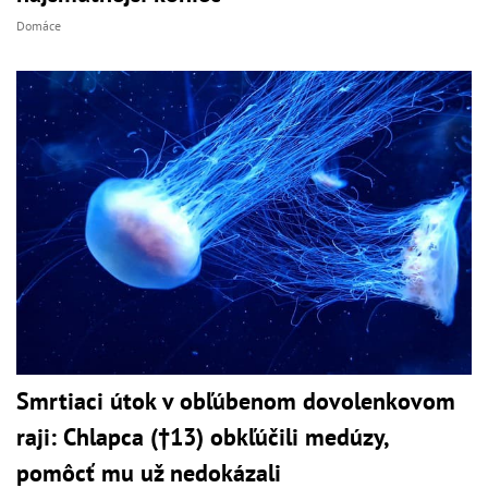
Domáce
Smrtiaci útok v obľúbenom dovolenkovom
raji: Chlapca (†13) obkľúčili medúzy,
pomôcť mu už nedokázali