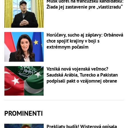
Musk udrel na francúzsku kandidátku:
Žiada jej zastavenie pre „vlastizradu“
Horúčavy, sucho aj záplavy: Orbánová
chce spojiť krajiny v boji s
extrémnym počasím
Vzniká nová vojenská veľmoc?
Saudská Arábia, Turecko a Pakistan
podpísali pakt o vzájomnej obrane
PROMINENTI
Prekliaty budík! Wisterová opísala