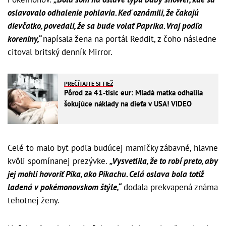
oslavovalo odhalenie pohlavia. Keď oznámili, že čakajú
dievčatko, povedali, že sa bude volať Paprika. Vraj podľa
koreniny,“
napísala žena na portál Reddit, z čoho následne
citoval britský denník Mirror.
PREČÍTAJTE SI TIEŽ
Pôrod za 41-tisíc eur: Mladá matka odhalila
šokujúce náklady na dieťa v USA! VIDEO
Celé to malo byť podľa budúcej mamičky zábavné, hlavne
kvôli spomínanej prezývke.
„Vysvetlila, že to robí preto, aby
jej mohli hovoriť Pika, ako Pikachu. Celá oslava bola totiž
ladená v pokémonovskom štýle,“
dodala prekvapená známa
tehotnej ženy.