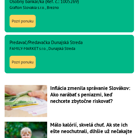
Osobný bankár/ka (Ref. č.: 1005269)
Grafton Slovakia s.r.o., Brezno
Pozri ponuku
Predavač/Predavačka Dunajská Streda
FAMILY-MARKET s.r.o., Dunajská Streda
Pozri ponuku
Inflácia zmenila správanie Slovákov:
Ako narábať s peniazmi, keď
nechcete zbytočne riskovať?
Málo kalórií, skvelá chuť. Ak ste ich
ešte neochutnali, dlhšie už nečakajte