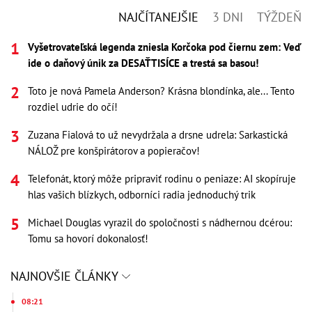
NAJČÍTANEJŠIE
3 DNI
TÝŽDEŇ
Vyšetrovateľská legenda zniesla Korčoka pod čiernu zem: Veď
ide o daňový únik za DESAŤTISÍCE a trestá sa basou!
Toto je nová Pamela Anderson? Krásna blondínka, ale... Tento
rozdiel udrie do očí!
Zuzana Fialová to už nevydržala a drsne udrela: Sarkastická
NÁLOŽ pre konšpirátorov a popieračov!
Telefonát, ktorý môže pripraviť rodinu o peniaze: AI skopíruje
hlas vašich blízkych, odborníci radia jednoduchý trik
Michael Douglas vyrazil do spoločnosti s nádhernou dcérou:
Tomu sa hovorí dokonalosť!
NAJNOVŠIE ČLÁNKY
08:21