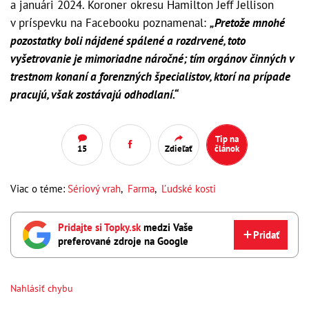
a januári 2024. Koroner okresu Hamilton Jeff Jellison
v príspevku na Facebooku poznamenal:
„Pretože mnohé
pozostatky boli nájdené spálené a rozdrvené, toto
vyšetrovanie je mimoriadne náročné; tím orgánov činných v
trestnom konaní a forenzných špecialistov, ktorí na prípade
pracujú, však zostávajú odhodlaní.“
Tip na
15
Zdieľať
článok
Viac o téme:
Sériový vrah
,
Farma
,
Ľudské kosti
Pridajte si Topky.sk
medzi Vaše
Pridať
preferované zdroje na Google
Nahlásiť chybu