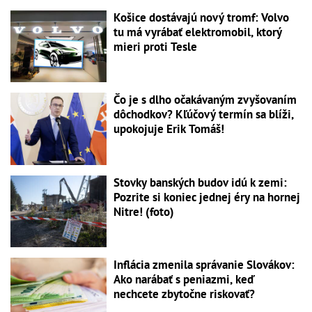
Košice dostávajú nový tromf: Volvo
tu má vyrábať elektromobil, ktorý
mieri proti Tesle
Čo je s dlho očakávaným zvyšovaním
dôchodkov? Kľúčový termín sa blíži,
upokojuje Erik Tomáš!
Stovky banských budov idú k zemi:
Pozrite si koniec jednej éry na hornej
Nitre! (foto)
Inflácia zmenila správanie Slovákov:
Ako narábať s peniazmi, keď
nechcete zbytočne riskovať?