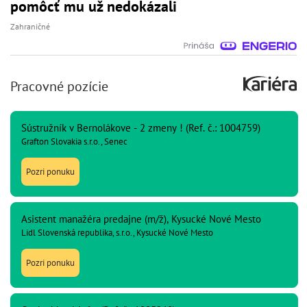
pomôcť mu už nedokázali
Zahraničné
Pracovné pozície
Sústružník v Bernolákove - 2 zmeny ! (Ref. č.: 1004759)
Grafton Slovakia s.r.o., Senec
Pozri ponuku
Asistent manažéra predajne (m/ž), Kysucké Nové Mesto
Lidl Slovenská republika, s.r.o., Kysucké Nové Mesto
Pozri ponuku