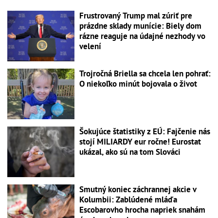
Frustrovaný Trump mal zúriť pre
prázdne sklady munície: Biely dom
rázne reaguje na údajné nezhody vo
velení
Trojročná Briella sa chcela len pohrať:
O niekoľko minút bojovala o život
Šokujúce štatistiky z EÚ: Fajčenie nás
stojí MILIARDY eur ročne! Eurostat
ukázal, ako sú na tom Slováci
Smutný koniec záchrannej akcie v
Kolumbii: Zablúdené mláďa
Escobarovho hrocha napriek snahám