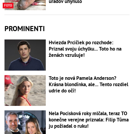
úradov uhynulo
FOTO
PROMINENTI
Hviezda Prcičiek po rozchode:
Priznal svoju úchylku... Toto ho na
ženách vzrušuje!
Toto je nová Pamela Anderson?
Krásna blondínka, ale... Tento rozdiel
udrie do očí!
Nela Pocisková roky mlčala, teraz TO
konečne verejne priznala: Filip Tůma
ju požiadal o ruku!