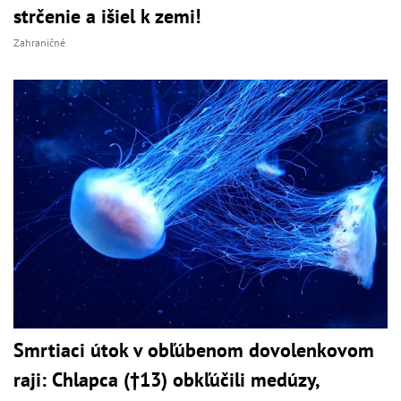
strčenie a išiel k zemi!
Zahraničné
Smrtiaci útok v obľúbenom dovolenkovom
raji: Chlapca (†13) obkľúčili medúzy,