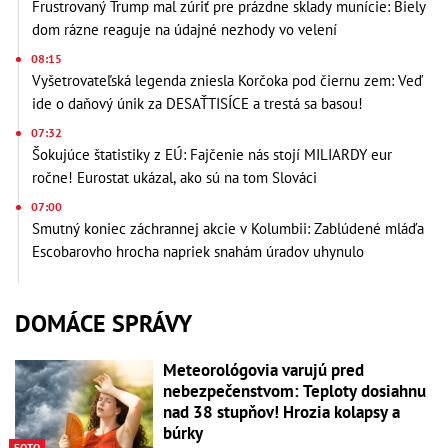
Frustrovaný Trump mal zúriť pre prázdne sklady munície: Biely
dom rázne reaguje na údajné nezhody vo velení
08:15
Vyšetrovateľská legenda zniesla Korčoka pod čiernu zem: Veď
ide o daňový únik za DESAŤTISÍCE a trestá sa basou!
07:32
Šokujúce štatistiky z EÚ: Fajčenie nás stojí MILIARDY eur
ročne! Eurostat ukázal, ako sú na tom Slováci
07:00
Smutný koniec záchrannej akcie v Kolumbii: Zablúdené mláďa
Escobarovho hrocha napriek snahám úradov uhynulo
DOMÁCE SPRÁVY
Meteorológovia varujú pred
nebezpečenstvom: Teploty dosiahnu
nad 38 stupňov! Hrozia kolapsy a
búrky
FOTO