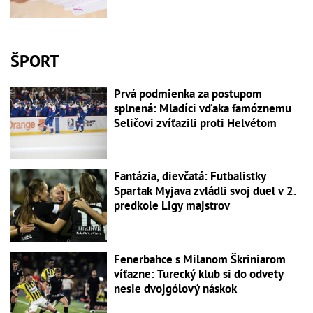
ŠPORT
Prvá podmienka za postupom
splnená: Mladíci vďaka famóznemu
Seličovi zvíťazili proti Helvétom
Fantázia, dievčatá: Futbalistky
Spartak Myjava zvládli svoj duel v 2.
predkole Ligy majstrov
Fenerbahce s Milanom Škriniarom
víťazne: Turecký klub si do odvety
nesie dvojgólový náskok