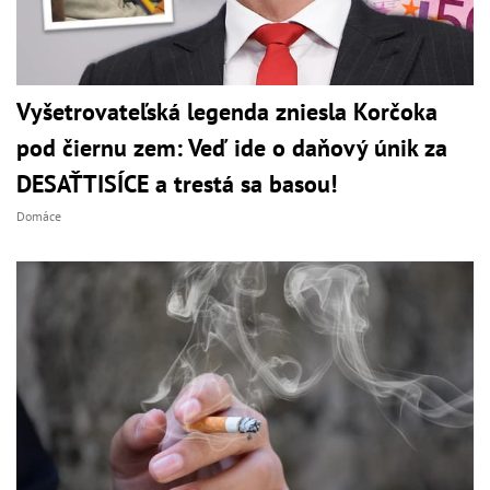
Vyšetrovateľská legenda zniesla Korčoka
pod čiernu zem: Veď ide o daňový únik za
DESAŤTISÍCE a trestá sa basou!
Domáce