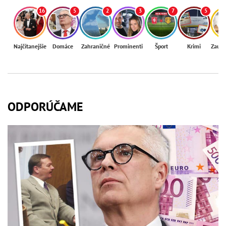
16
5
2
3
7
5
Najčítanejšie
Domáce
Zahraničné
Prominenti
Šport
Krimi
Zaují
ODPORÚČAME