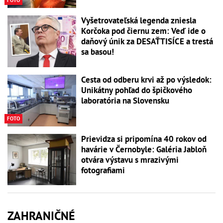
Vyšetrovateľská legenda zniesla
Korčoka pod čiernu zem: Veď ide o
daňový únik za DESAŤTISÍCE a trestá
sa basou!
Cesta od odberu krvi až po výsledok:
Unikátny pohľad do špičkového
laboratória na Slovensku
FOTO
Prievidza si pripomína 40 rokov od
havárie v Černobyle: Galéria Jabloň
otvára výstavu s mrazivými
fotografiami
ZAHRANIČNÉ