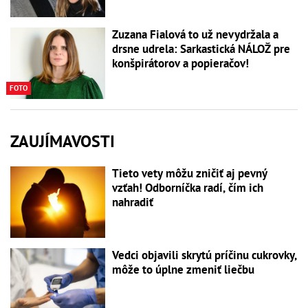
Zuzana Fialová to už nevydržala a
drsne udrela: Sarkastická NÁLOŽ pre
konšpirátorov a popieračov!
FOTO
ZAUJÍMAVOSTI
Tieto vety môžu zničiť aj pevný
vzťah! Odborníčka radí, čím ich
nahradiť
Vedci objavili skrytú príčinu cukrovky,
môže to úplne zmeniť liečbu