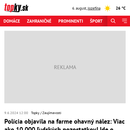
26 °C
6. august
,
Jozefína
DOMÁCE
ZAHRANIČNÉ
PROMINENTI
ŠPORT
ZAUJÍMAV
9.6.2024 12:00
Topky
Zaujímavosti
Polícia objavila na farme ohavný nález: Viac
ako 10 000 ľudských pozostatkov! Ide o