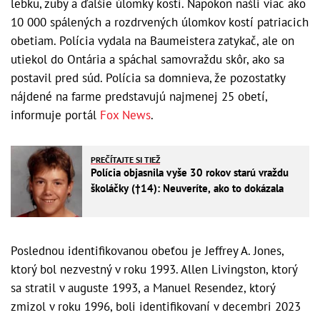
lebku, zuby a ďalšie úlomky kostí. Napokon našli viac ako
10 000 spálených a rozdrvených úlomkov kostí patriacich
obetiam. Polícia vydala na Baumeistera zatykač, ale on
utiekol do Ontária a spáchal samovraždu skôr, ako sa
postavil pred súd. Polícia sa domnieva, že pozostatky
nájdené na farme predstavujú najmenej 25 obetí,
informuje portál
Fox News
.
PREČÍTAJTE SI TIEŽ
Polícia objasnila vyše 30 rokov starú vraždu
školáčky (†14): Neuveríte, ako to dokázala
Poslednou identifikovanou obeťou je Jeffrey A. Jones,
ktorý bol nezvestný v roku 1993. Allen Livingston, ktorý
sa stratil v auguste 1993, a Manuel Resendez, ktorý
zmizol v roku 1996, boli identifikovaní v decembri 2023