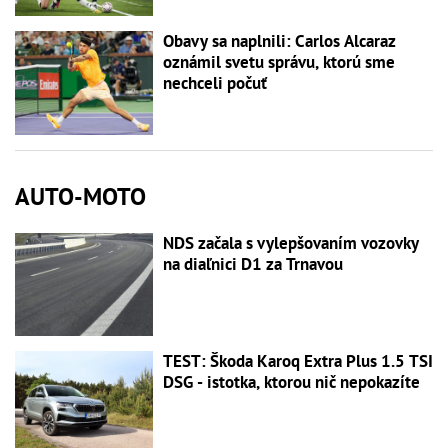
Obavy sa naplnili: Carlos Alcaraz
oznámil svetu správu, ktorú sme
nechceli počuť
AUTO-MOTO
NDS začala s vylepšovaním vozovky
na diaľnici D1 za Trnavou
TEST: Škoda Karoq Extra Plus 1.5 TSI
DSG - istotka, ktorou nič nepokazíte