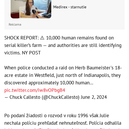
Medirex - starnutie
Reklama
SHOCK REPORT: ⚠️ 10,000 human remains found on
serial killer’s farm — and authorities are still identifying
victims. NY POST
When police conducted a raid on Herb Baumeister's 18-
acre estate in Westfield, just north of Indianapolis, they
discovered approximately 10,000 human…
pic.twitter.com/iw8vOPbgB4
— Chuck Callesto (@ChuckCallesto)
June 2, 2024
Po podaní žiadosti o rozvod v roku 1996 však Julie
nechala políciu prehľadať nehnuteľnosť. Polícia odhalila