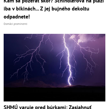
Kam sa pozerať skôr? Schindlerová na pláži
iba v bikinách... Z jej bujného dekoltu
odpadnete!
Domáci prominenti
SHMÚ varuje pred búrkami: Zasiahnuť