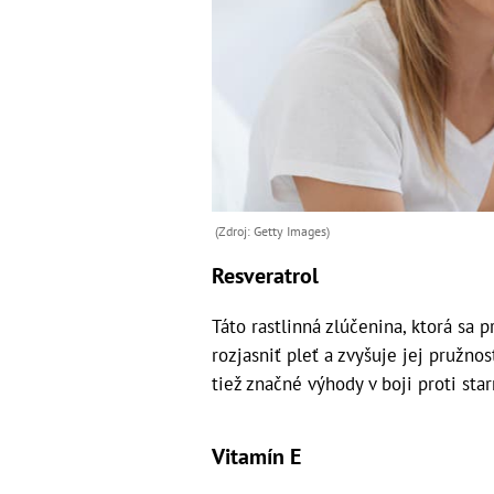
(Zdroj: Getty Images)
Resveratrol
Táto rastlinná zlúčenina, ktorá sa 
rozjasniť pleť a zvyšuje jej pružno
tiež značné výhody v boji proti star
Vitamín E