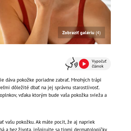
Zobraziť galériu
(4)
Vypočuť
článok
e dáva pokožke poriadne zabrať. Mnohých trápi
eľmi dôležité dbať na jej správnu starostlivosť.
doplnkov, vďaka ktorým bude vaša pokožka svieža a
 vašu pokožku. Ak máte pocit, že aj napriek
chá a bez života, inšpirujte sa tipmi dermatologičky