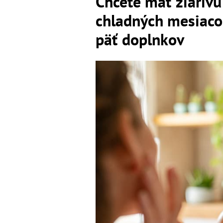
Chcete mať žiarivú
chladných mesiacoc
päť doplnkov