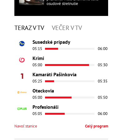
osudové stretnutie
TERAZ V TV
VEČER V TV
Susedské prípady
05:15
06:00
Krimi
05:00
05:30
Kamaráti Pašinkovia
05:25
05:35
Oteckovia
05:00
05:50
Profesionáli
05:05
06:00
Navoľ stanice
Celý program