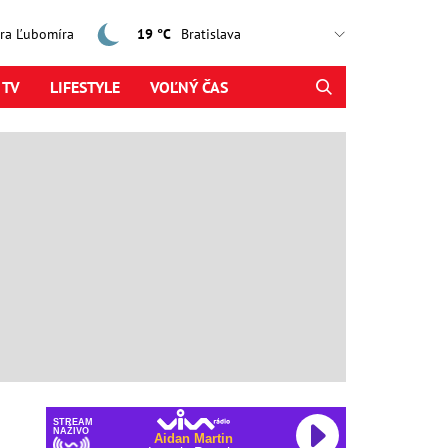
jtra Ľubomíra
19 °C
 TV
LIFESTYLE
VOĽNÝ ČAS
STREAM
NAŽIVO
Aidan Martin