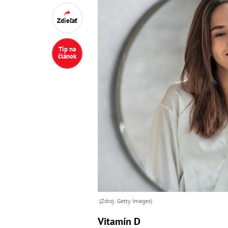
Zdieľať
Tip na
článok
(Zdroj: Getty Images)
Vitamín D