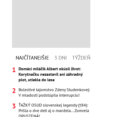
NAJČÍTANEJŠIE
3 DNI
TÝŽDEŇ
Domáci miláčik Albert okúsil život:
Korytnačku nezastavil ani záhradný
plot, utiekla do lesa
Bolestivé tajomstvo Zdeny Studenkovej:
V mladosti podstúpila interrupciu!
ŤAŽKÝ OSUD slovenskej legendy (†84):
Prišla o dve deti aj o manžela... Zomrela
OPUSTENÁ!