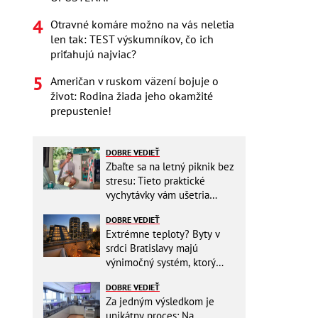
Otravné komáre možno na vás neletia
len tak: TEST výskumníkov, čo ich
priťahujú najviac?
Američan v ruskom väzení bojuje o
život: Rodina žiada jeho okamžité
prepustenie!
DOBRE VEDIEŤ
Zbaľte sa na letný piknik bez
stresu: Tieto praktické
vychytávky vám ušetria
miesto v batohu!
DOBRE VEDIEŤ
Extrémne teploty? Byty v
srdci Bratislavy majú
výnimočný systém, ktorý
ešte aj šetrí náklady
DOBRE VEDIEŤ
Za jedným výsledkom je
unikátny proces: Na