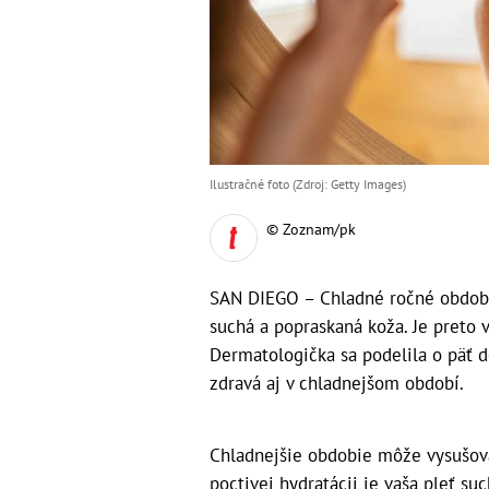
Ilustračné foto (Zdroj: Getty Images)
© Zoznam/pk
SAN DIEGO – Chladné ročné obdobi
suchá a popraskaná koža. Je preto v
Dermatologička sa podelila o päť 
zdravá aj v chladnejšom období.
Chladnejšie obdobie môže vysušovať
poctivej hydratácii je vaša pleť su