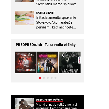
Slovensku máme špičkové
pracovisko
DOBRE VEDIEŤ
Inflácia zmenila správanie
Slovákov: Ako narábať s
peniazmi, keď nechcete
zbytočne riskovať?
PREDPREDAJ
.sk - Tu sa rodia zážitky
PARTNERSKÉ VZŤAHY
Víkend prinesie veľké zmeny aj
priznania: Tieto znamenia čaká