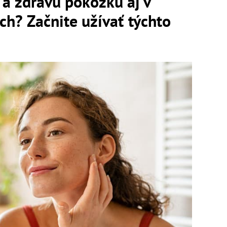
 a zdravú pokožku aj v
h? Začnite užívať týchto