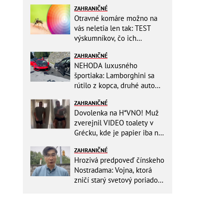
ZAHRANIČNÉ
Otravné komáre možno na
vás neletia len tak: TEST
výskumníkov, čo ich
priťahujú najviac?
ZAHRANIČNÉ
NEHODA luxusného
športiaka: Lamborghini sa
rútilo z kopca, druhé auto
dopadlo po čelnej zrážke
ZAHRANIČNÉ
horšie
Dovolenka na H*VNO! Muž
zverejnil VIDEO toalety v
Grécku, kde je papier iba na
OKRASU: Utrieť sa musíte ísť
ZAHRANIČNÉ
do kuchyne
Hrozivá predpoveď čínskeho
Nostradama: Vojna, ktorá
zničí starý svetový poriadok!
Už sa viackrát nemýlil