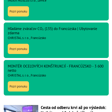
INDEX NOSLUŠ s.r.o., Levice
Pozri ponuku
Hľadáme zváračov CO₂ (135) do Francúzska | Ubytovanie
zdarma
CHRISTAL s. r. o., Francúzsko
Pozri ponuku
MONTÉR OCEĽOVÝCH KONŠTRUKCIÍ - FRANCÚZSKO - 3 600
netto
CHRISTAL s. r. o., Francúzsko
Pozri ponuku
Cesta od odberu krvi až po výsledok: