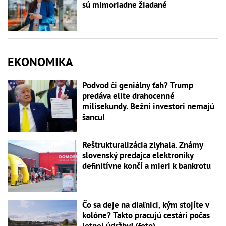
sú mimoriadne žiadané
EKONOMIKA
Podvod či geniálny ťah? Trump
predáva elite drahocenné
milisekundy. Bežní investori nemajú
šancu!
Reštrukturalizácia zlyhala. Známy
slovenský predajca elektroniky
definitívne končí a mieri k bankrotu
Čo sa deje na diaľnici, kým stojíte v
kolóne? Takto pracujú cestári počas
letnej údržby! (foto)