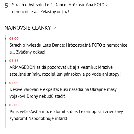
Strach o hviezdu Let's Dance: Hrôzostrašná FOTO z
nemocnice a... Zvláštny odkaz!
NAJNOVŠIE ČLÁNKY
06:00
Strach o hviezdu Let's Dance: Hrôzostrašná FOTO z nemocnice
a... Zvláštny odkaz!
05:55
ARMAGEDON sa dá pozorovať už aj z vesmíru: Mrazivé
satelitné snímky, rozdiel len pár rokov a po vode ani stopy!
05:00
Desivé varovanie experta: Rusi nasadia na Ukrajine masy
vojakov! Drony nebudú stačiť
05:00
Príliš veľa šťastia môže zlomiť srdce: Lekári opísali zriedkavý
syndróm! Napodobňuje infarkt