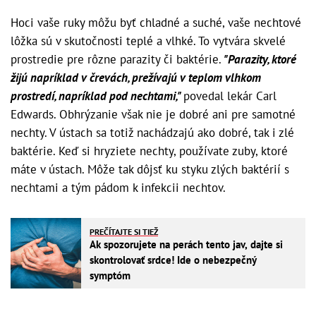
Hoci vaše ruky môžu byť chladné a suché, vaše nechtové
lôžka sú v skutočnosti teplé a vlhké. To vytvára skvelé
prostredie pre rôzne parazity či baktérie.
"Parazity, ktoré
žijú napríklad v črevách, prežívajú v teplom vlhkom
prostredí, napríklad pod nechtami,"
povedal lekár Carl
Edwards. Obhrýzanie však nie je dobré ani pre samotné
nechty. V ústach sa totiž nachádzajú ako dobré, tak i zlé
baktérie. Keď si hryziete nechty, používate zuby, ktoré
máte v ústach. Môže tak dôjsť ku styku zlých baktérií s
nechtami a tým pádom k infekcii nechtov.
PREČÍTAJTE SI TIEŽ
Ak spozorujete na perách tento jav, dajte si
skontrolovať srdce! Ide o nebezpečný
symptóm