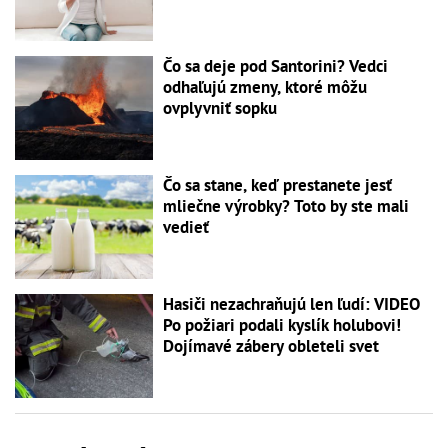
Čo sa deje pod Santorini? Vedci
odhaľujú zmeny, ktoré môžu
ovplyvniť sopku
Čo sa stane, keď prestanete jesť
mliečne výrobky? Toto by ste mali
vedieť
Hasiči nezachraňujú len ľudí: VIDEO
Po požiari podali kyslík holubovi!
Dojímavé zábery obleteli svet