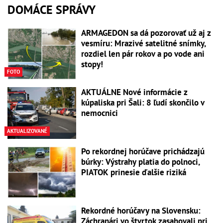
DOMÁCE SPRÁVY
ARMAGEDON sa dá pozorovať už aj z
vesmíru: Mrazivé satelitné snímky,
rozdiel len pár rokov a po vode ani
stopy!
FOTO
AKTUÁLNE Nové informácie z
kúpaliska pri Šali: 8 ľudí skončilo v
nemocnici
AKTUALIZOVANÉ
Po rekordnej horúčave prichádzajú
búrky: Výstrahy platia do polnoci,
PIATOK prinesie ďalšie riziká
Rekordné horúčavy na Slovensku:
Záchranári vo štvrtok zasahovali pri