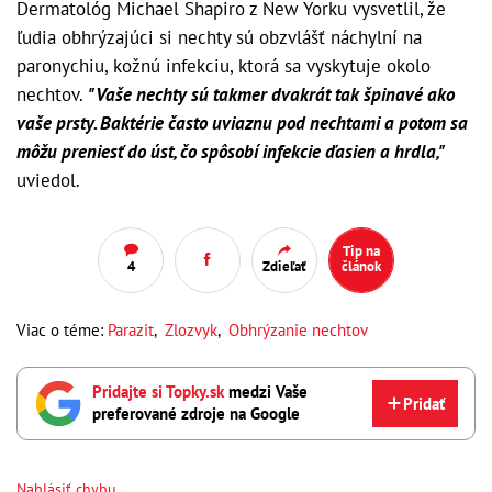
Dermatológ Michael Shapiro z New Yorku vysvetlil, že
ľudia obhrýzajúci si nechty sú obzvlášť náchylní na
paronychiu, kožnú infekciu, ktorá sa vyskytuje okolo
nechtov.
"Vaše nechty sú takmer dvakrát tak špinavé ako
vaše prsty. Baktérie často uviaznu pod nechtami a potom sa
môžu preniesť do úst, čo spôsobí infekcie ďasien a hrdla,"
uviedol.
Tip na
4
Zdieľať
článok
Viac o téme:
Parazit
,
Zlozvyk
,
Obhrýzanie nechtov
Pridajte si Topky.sk
medzi Vaše
Pridať
preferované zdroje na Google
Nahlásiť chybu