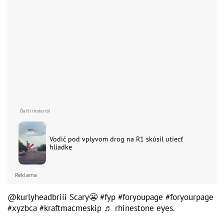
Vodič pod vplyvom drog na R1 skúsil utiecť
hliadke
Reklama
@kurlyheadbriii
Scary😬
#fyp
#foryoupage
#foryourpage
#xyzbca
#kraftmacmeskip
♬ rhinestone eyes.