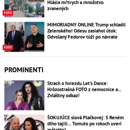
Hlásia mŕtvych a množstvo
zranených
FOTO
MIMORIADNY ONLINE Trump schladil
Zelenského! Odesu zasiahol útok:
Odvolaný Fedorov túži po návrate
FOTO
PROMINENTI
Strach o hviezdu Let's Dance:
Hrôzostrašná FOTO z nemocnice a...
Zvláštny odkaz!
ŠOKUJÚCE slová Plačkovej: S Reném
dlho tajili... Tomuto po rokoch uverí
málokto!