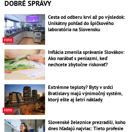
DOBRÉ SPRÁVY
Cesta od odberu krvi až po výsledok:
Unikátny pohľad do špičkového
laboratória na Slovensku
FOTO
Inflácia zmenila správanie Slovákov:
Ako narábať s peniazmi, keď
nechcete zbytočne riskovať?
Extrémne teploty? Byty v srdci
Bratislavy majú výnimočný systém,
ktorý ešte aj šetrí náklady
FOTO
Slovenské železnice prezradili, koho
dnes hľadajú najviac: Tieto profesie