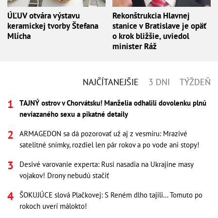
ÚĽUV otvára výstavu
Rekonštrukcia Hlavnej
keramickej tvorby Štefana
stanice v Bratislave je opäť
Mlícha
o krok bližšie, uviedol
minister Ráž
NAJČÍTANEJŠIE
3 DNI
TÝŽDEŇ
TAJNÝ ostrov v Chorvátsku! Manželia odhalili dovolenku plnú
neviazaného sexu a pikatné detaily
ARMAGEDON sa dá pozorovať už aj z vesmíru: Mrazivé
satelitné snímky, rozdiel len pár rokov a po vode ani stopy!
Desivé varovanie experta: Rusi nasadia na Ukrajine masy
vojakov! Drony nebudú stačiť
ŠOKUJÚCE slová Plačkovej: S Reném dlho tajili... Tomuto po
rokoch uverí málokto!