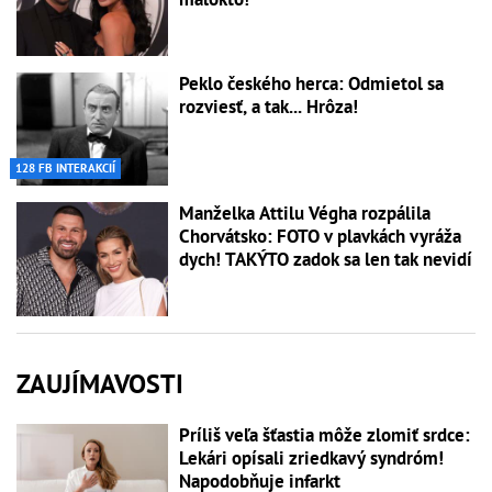
Peklo českého herca: Odmietol sa
rozviesť, a tak... Hrôza!
128 FB INTERAKCIÍ
Manželka Attilu Végha rozpálila
Chorvátsko: FOTO v plavkách vyráža
dych! TAKÝTO zadok sa len tak nevidí
ZAUJÍMAVOSTI
Príliš veľa šťastia môže zlomiť srdce:
Lekári opísali zriedkavý syndróm!
Napodobňuje infarkt