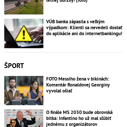
VÚB banka zápasila s veľkým
výpadkom: Klienti sa nevedeli dostať
do aplikácie ani do internetbankingu!
ŠPORT
FOTO Messiho žena v bikinách:
Komentár Ronaldovej Georginy
vyvolal ošiaľ
O finále MS 2030 bude obrovská
bitka: Infantino ho už mal sľúbiť
jednému z organizátorov