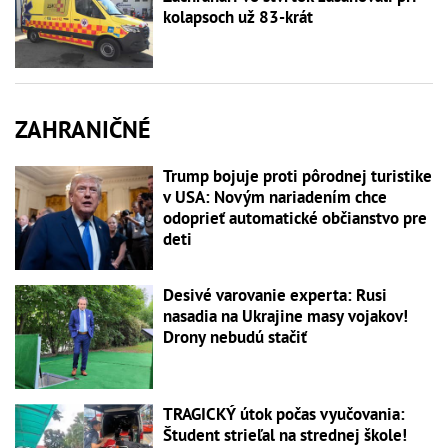
kolapsoch už 83-krát
ZAHRANIČNÉ
Trump bojuje proti pôrodnej turistike
v USA: Novým nariadením chce
odoprieť automatické občianstvo pre
deti
Desivé varovanie experta: Rusi
nasadia na Ukrajine masy vojakov!
Drony nebudú stačiť
TRAGICKÝ útok počas vyučovania:
Študent strieľal na strednej škole!