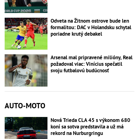
Odveta na Žitnom ostrove bude len
formalitou: DAC v Holandsku schytal
poriadne krutý debakel
Arsenal mal pripravené milióny, Real
požadoval viac: Vinícius spečatil
svoju futbalovú budúcnosť
AUTO-MOTO
Nová Trieda CLA 45 s výkonom 680
koní sa sotva predstavila a už má
rekord na Nurburgringu