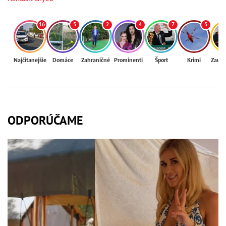
16
5
2
4
7
5
Najčítanejšie
Domáce
Zahraničné
Prominenti
Šport
Krimi
Zaují
ODPORÚČAME