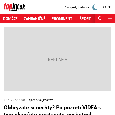
21 °C
7. august
,
Štefánia
DOMÁCE
ZAHRANIČNÉ
PROMINENTI
ŠPORT
ZAUJÍMAV
8.11.2022 5:00
Topky
Zaujímavosti
Obhrýzate si nechty? Po pozretí VIDEA s
tým okamžite prestanete, nechutné!