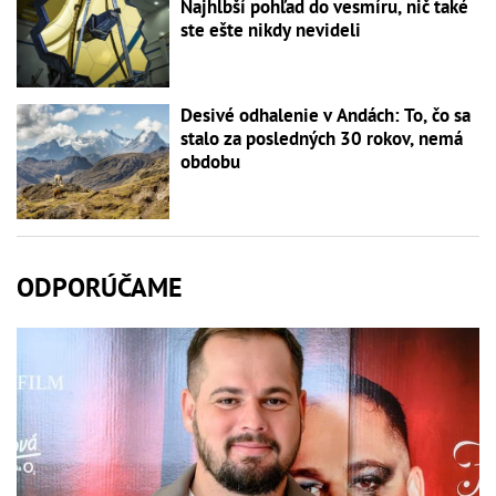
Najhlbší pohľad do vesmíru, nič také
ste ešte nikdy nevideli
Desivé odhalenie v Andách: To, čo sa
stalo za posledných 30 rokov, nemá
obdobu
ODPORÚČAME