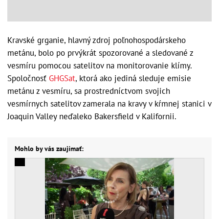
Kravské grganie, hlavný zdroj poľnohospodárskeho
metánu, bolo po prvýkrát spozorované a sledované z
vesmíru pomocou satelitov na monitorovanie klímy.
Spoločnosť
GHGSat
, ktorá ako jediná sleduje emisie
metánu z vesmíru, sa prostredníctvom svojich
vesmírnych satelitov zamerala na kravy v kŕmnej stanici v
Joaquin Valley neďaleko Bakersfield v Kalifornii.
Mohlo by vás zaujímať: