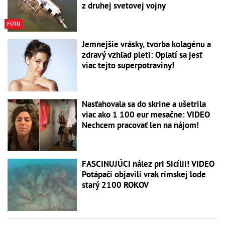
z druhej svetovej vojny
FOTO
Jemnejšie vrásky, tvorba kolagénu a
zdravý vzhľad pleti: Oplatí sa jesť
viac tejto superpotraviny!
Nasťahovala sa do skrine a ušetrila
viac ako 1 100 eur mesačne: VIDEO
Nechcem pracovať len na nájom!
FASCINUJÚCI nález pri Sicílii! VIDEO
Potápači objavili vrak rímskej lode
starý 2100 ROKOV