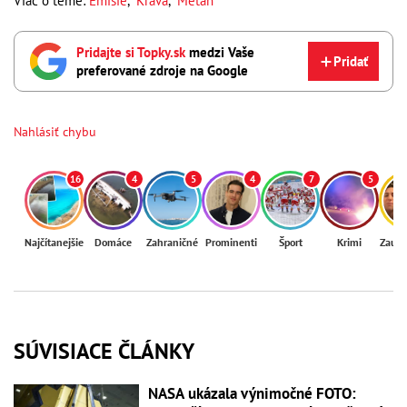
Viac o téme:
Emisie
,
Krava
,
Metán
Pridajte si Topky.sk
medzi Vaše
Pridať
preferované zdroje na Google
Nahlásiť chybu
16
4
5
4
7
5
Najčítanejšie
Domáce
Zahraničné
Prominenti
Šport
Krimi
Zaují
SÚVISIACE ČLÁNKY
NASA ukázala výnimočné FOTO: