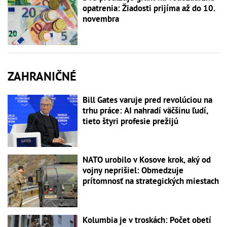
opatrenia: Žiadosti prijíma až do 10.
novembra
ZAHRANIČNÉ
Bill Gates varuje pred revolúciou na
trhu práce: AI nahradí väčšinu ľudí,
tieto štyri profesie prežijú
NATO urobilo v Kosove krok, aký od
vojny neprišiel: Obmedzuje
prítomnosť na strategických miestach
Kolumbia je v troskách: Počet obetí