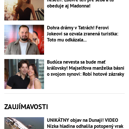
obeduje aj Madonna!
Dohra drámy v Tatrách! Ferovi
Jokeovi sa ozvala zranená turistka:
Toto mu odkázala...
Budúca nevesta sa bude mať
kráľovsky! Majselfova manželka básni
o svojom synovi: Robí hotové zázraky
ZAUJÍMAVOSTI
UNIKÁTNY objav na Dunaji! VIDEO
Nízka hladina odhalila potopený vrak