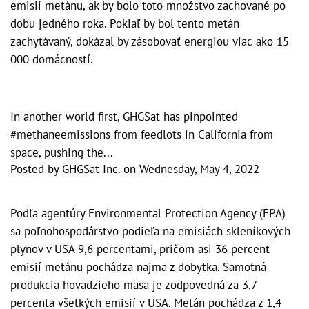
emisií metánu, ak by bolo toto množstvo zachované po
dobu jedného roka. Pokiaľ by bol tento metán
zachytávaný, dokázal by zásobovať energiou viac ako 15
000 domácností.
In another world first, GHGSat has pinpointed
#methaneemissions from feedlots in California from
space, pushing the...
Posted by
GHGSat Inc.
on
Wednesday, May 4, 2022
Podľa agentúry Environmental Protection Agency (EPA)
sa poľnohospodárstvo podieľa na emisiách skleníkových
plynov v USA 9,6 percentami, pričom asi 36 percent
emisií metánu pochádza najmä z dobytka. Samotná
produkcia hovädzieho mäsa je zodpovedná za 3,7
percenta všetkých emisií v USA. Metán pochádza z 1,4