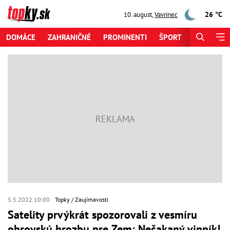
26 °C
10. august
,
Vavrinec
DOMÁCE
ZAHRANIČNÉ
PROMINENTI
ŠPORT
ZAUJÍMAV
5.5.2022 10:00
Topky
Zaujímavosti
Satelity prvýkrát spozorovali z vesmíru
obrovskú hrozbu pre Zem: Nečakaný vinník!