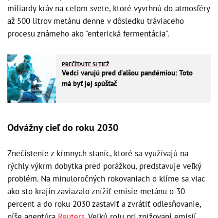
miliardy kráv na celom svete, ktoré vyvrhnú do atmosféry
až 500 litrov metánu denne v dôsledku tráviaceho
procesu známeho ako "enterická fermentácia".
PREČÍTAJTE SI TIEŽ
Vedci varujú pred ďalšou pandémiou: Toto
má byť jej spúšťač
Odvážny cieľ do roku 2030
Znečistenie z kŕmnych staníc, ktoré sa využívajú na
rýchly výkrm dobytka pred porážkou, predstavuje veľký
problém. Na minuloročných rokovaniach o klíme sa viac
ako sto krajín zaviazalo znížiť emisie metánu o 30
percent a do roku 2030 zastaviť a zvrátiť odlesňovanie,
píše agentúra
Reuters
. Veľkú rolu pri znižovaní emisií