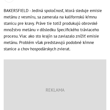
BAKERSFIELD - Jediná spoločnosť, ktorá sleduje emisie
metánu z vesmíru, sa zamerala na kalifornskú kŕmnu
stanicu pre kravy. Práve tie totiž produkujú obrovské
množstvo metánu v dôsledku špecifického tráviaceho
procesu. Viac ako sto krajín sa zaviazalo znížiť emisie
metánu. Problém však predstavujú podobné kŕmne
stanice a chov hospodárskych zvierat.