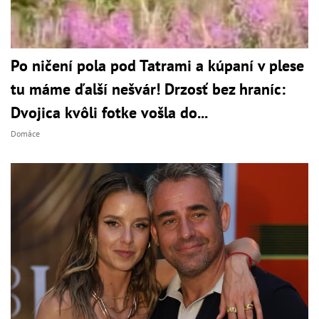
Po ničení pola pod Tatrami a kúpaní v plese
tu máme ďalší nešvár! Drzosť bez hraníc:
Dvojica kvôli fotke vošla do...
Domáce