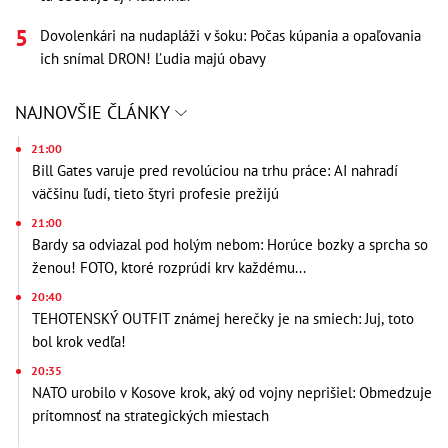
Dovolenkári na nudapláži v šoku: Počas kúpania a opaľovania
ich snímal DRON! Ľudia majú obavy
NAJNOVŠIE ČLÁNKY
21:00
Bill Gates varuje pred revolúciou na trhu práce: AI nahradí
väčšinu ľudí, tieto štyri profesie prežijú
21:00
Bardy sa odviazal pod holým nebom: Horúce bozky a sprcha so
ženou! FOTO, ktoré rozprúdi krv každému...
20:40
TEHOTENSKÝ OUTFIT známej herečky je na smiech: Juj, toto
bol krok vedľa!
20:35
NATO urobilo v Kosove krok, aký od vojny neprišiel: Obmedzuje
prítomnosť na strategických miestach