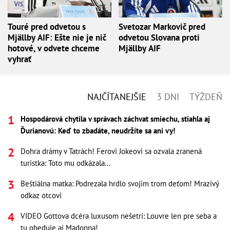
Touré pred odvetou s
Svetozar Markovič pred
Mjällby AIF: Ešte nie je nič
odvetou Slovana proti
hotové, v odvete chceme
Mjällby AIF
vyhrať
NAJČÍTANEJŠIE
3 DNI
TÝŽDEŇ
Hospodárová chytila v správach záchvat smiechu, stiahla aj
Ďurianovú: Keď to zbadáte, neudržíte sa ani vy!
Dohra drámy v Tatrách! Ferovi Jokeovi sa ozvala zranená
turistka: Toto mu odkázala...
Beštiálna matka: Podrezala hrdlo svojim trom deťom! Mrazivý
odkaz otcovi
VIDEO Gottova dcéra luxusom nešetrí: Louvre len pre seba a
tu obeduje aj Madonna!