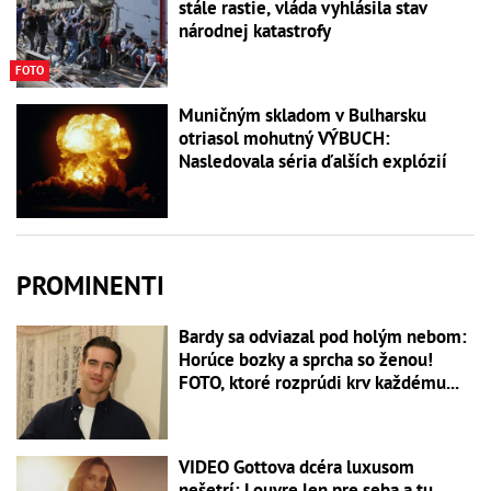
stále rastie, vláda vyhlásila stav
národnej katastrofy
FOTO
Muničným skladom v Bulharsku
otriasol mohutný VÝBUCH:
Nasledovala séria ďalších explózií
PROMINENTI
Bardy sa odviazal pod holým nebom:
Horúce bozky a sprcha so ženou!
FOTO, ktoré rozprúdi krv každému...
VIDEO Gottova dcéra luxusom
nešetrí: Louvre len pre seba a tu