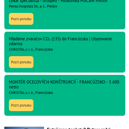
Lekár špecialista - ortopéd - Poliklinika ProCare Prešov
Penta Hospitals SK, a. s., Prešov
Pozri ponuku
Hľadáme zváračov CO₂ (135) do Francúzska | Ubytovanie
zdarma
CHRISTAL s. r. o., Francúzsko
Pozri ponuku
MONTÉR OCEĽOVÝCH KONŠTRUKCIÍ - FRANCÚZSKO - 3 600
netto
CHRISTAL s. r. o., Francúzsko
Pozri ponuku