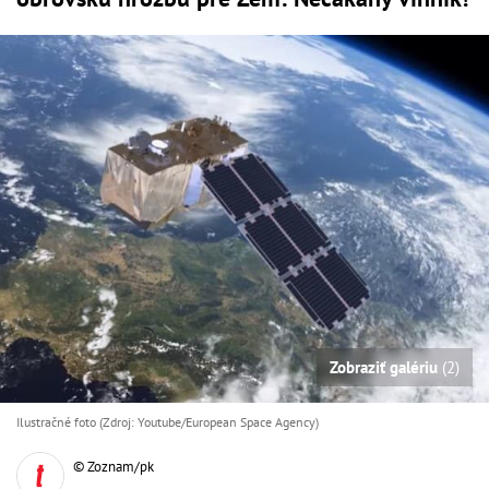
Zobraziť galériu
(2)
Ilustračné foto (Zdroj: Youtube/European Space Agency)
© Zoznam/pk