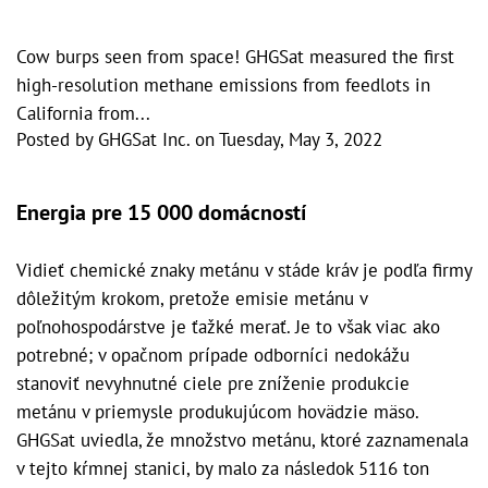
Cow burps seen from space! GHGSat measured the first
high-resolution methane emissions from feedlots in
California from...
Posted by
GHGSat Inc.
on
Tuesday, May 3, 2022
Energia pre 15 000 domácností
Vidieť chemické znaky metánu v stáde kráv je podľa firmy
dôležitým krokom, pretože emisie metánu v
poľnohospodárstve je ťažké merať. Je to však viac ako
potrebné; v opačnom prípade odborníci nedokážu
stanoviť nevyhnutné ciele pre zníženie produkcie
metánu v priemysle produkujúcom hovädzie mäso.
GHGSat uviedla, že množstvo metánu, ktoré zaznamenala
v tejto kŕmnej stanici, by malo za následok 5116 ton