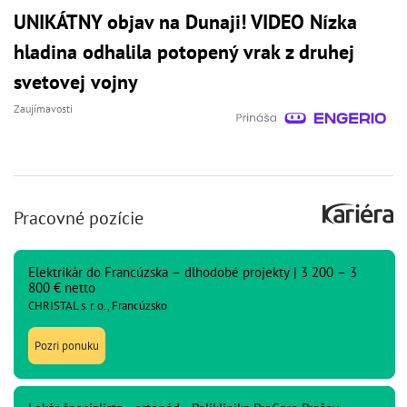
UNIKÁTNY objav na Dunaji! VIDEO Nízka
hladina odhalila potopený vrak z druhej
svetovej vojny
Zaujímavosti
Pracovné pozície
Elektrikár do Francúzska – dlhodobé projekty | 3 200 – 3
800 € netto
CHRISTAL s. r. o., Francúzsko
Pozri ponuku