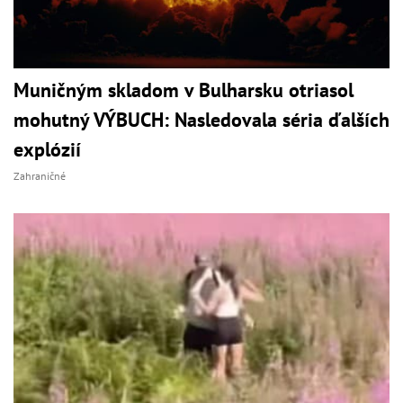
Muničným skladom v Bulharsku otriasol
mohutný VÝBUCH: Nasledovala séria ďalších
explózií
Zahraničné