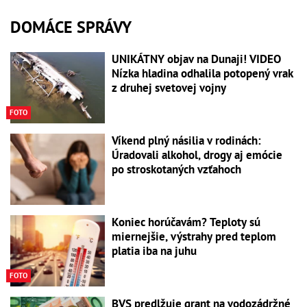
DOMÁCE SPRÁVY
UNIKÁTNY objav na Dunaji! VIDEO
Nízka hladina odhalila potopený vrak
z druhej svetovej vojny
FOTO
Víkend plný násilia v rodinách:
Úradovali alkohol, drogy aj emócie
po stroskotaných vzťahoch
Koniec horúčavám? Teploty sú
miernejšie, výstrahy pred teplom
platia iba na juhu
FOTO
BVS predlžuje grant na vodozádržné