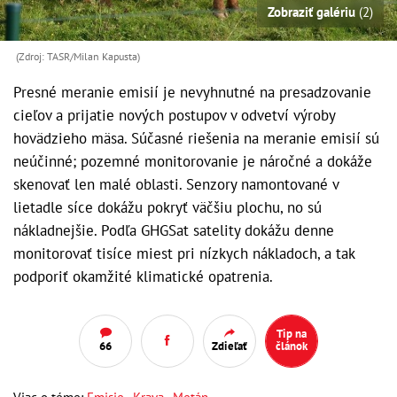
Zobraziť galériu
(2)
(Zdroj: TASR/Milan Kapusta)
Presné meranie emisií je nevyhnutné na presadzovanie
cieľov a prijatie nových postupov v odvetví výroby
hovädzieho mäsa. Súčasné riešenia na meranie emisií sú
neúčinné; pozemné monitorovanie je náročné a dokáže
skenovať len malé oblasti. Senzory namontované v
lietadle síce dokážu pokryť väčšiu plochu, no sú
nákladnejšie. Podľa GHGSat satelity dokážu denne
monitorovať tisíce miest pri nízkych nákladoch, a tak
podporiť okamžité klimatické opatrenia.
Tip na
66
Zdieľať
článok